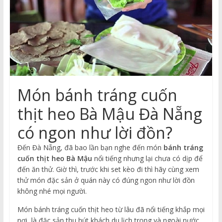
Món bánh tráng cuốn
thịt heo Bà Mậu Đà Nẵng
có ngon như lời đồn?
Đến Đà Nẵng, đã bao lần bạn nghe đến món
bánh tráng
cuốn thịt heo Bà Mậu
nổi tiếng nhưng lại chưa có dịp để
đến ăn thử. Giờ thì, trước khi set kèo đi thì hãy cùng xem
thử món đặc sản ở quán này có đúng ngon như lời đồn
không nhé mọi người.
Món bánh tráng cuốn thịt heo từ lâu đã nổi tiếng khắp mọi
nơi, là đặc sản thu hút khách du lịch trong và ngoài nước.