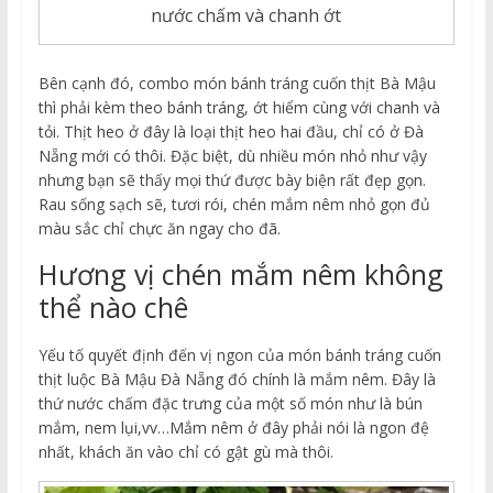
nước chấm và chanh ớt
Bên cạnh đó, combo món bánh tráng cuốn thịt Bà Mậu
thì phải kèm theo bánh tráng, ớt hiểm cùng với chanh và
tỏi. Thịt heo ở đây là loại thịt heo hai đầu, chỉ có ở Đà
Nẵng mới có thôi. Đặc biệt, dù nhiều món nhỏ như vậy
nhưng bạn sẽ thấy mọi thứ được bày biện rất đẹp gọn.
Rau sống sạch sẽ, tươi rói, chén mắm nêm nhỏ gọn đủ
màu sắc chỉ chực ăn ngay cho đã.
Hương vị chén mắm nêm không
thể nào chê
Yếu tố quyết định đến vị ngon của món bánh tráng cuốn
thịt luộc Bà Mậu Đà Nẵng đó chính là mắm nêm. Đây là
thứ nước chấm đặc trưng của một số món như là bún
mắm, nem lụi,vv…Mắm nêm ở đây phải nói là ngon đệ
nhất, khách ăn vào chỉ có gật gù mà thôi.