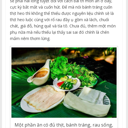
sẽ phải hài lòng tuyệt đối với cách bài trí món ăn ở đây,
cực kỳ bắt mắt và cuốn hút. Để mà nói bánh tráng cuốn
thịt heo thì không thể thiếu được nguyên liệu chính sẽ là
thịt heo luộc cùng với rổ rau đầy ụ gồm xà lách, chuối
chát, giá đỗ, húng quế và tía tô. Chưa đủ, thêm một món
phụ nữa mà nếu thiếu lại thấy sai sai đó chính là chén
mắm nêm thơm lừng.
Một phần ăn có đủ thịt, bánh tráng, rau sống,