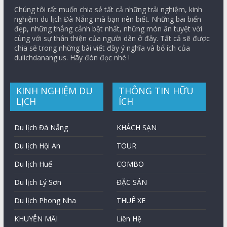
Chúng tôi rất muốn chia sẻ tất cả những trải nghiệm, kinh
nghiệm du lịch Đà Nẵng mà bạn nên biết. Những bãi biển
đẹp, những thắng cảnh bật nhất, những món ăn tuyệt vời
cùng với sự thân thiện của người dân ở đây. Tất cả sẽ được
chia sẽ trong những bài viết đầy ý nghĩa và bổ ích của
dulichdanang.us. Hãy đón đọc nhé !
KINH NGHIỆM DU
THÔNG TIN HỮU
LỊCH
ÍCH
Du lịch Đà Nẵng
KHÁCH SẠN
Du lịch Hội An
TOUR
Du lịch Huế
COMBO
Du lịch Lý Sơn
ĐẶC SẢN
Du lịch Phong Nha
THUÊ XE
KHUYỄN MÃI
Liên Hệ