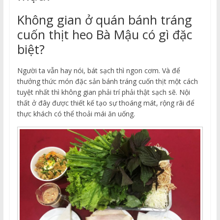
Không gian ở quán bánh tráng
cuốn thịt heo Bà Mậu có gì đặc
biệt?
Người ta vẫn hay nói, bát sạch thì ngon cơm. Và để
thưởng thức món đặc sản bánh tráng cuốn thịt một cách
tuyệt nhất thì không gian phải trí phải thật sạch sẽ. Nội
thất ở đây được thiết kế tạo sự thoáng mát, rộng rãi để
thực khách có thể thoải mái ăn uống.