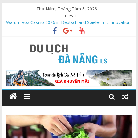
Thứ Năm, Tháng Tám 6, 2026
Latest:
Warum Vox Casino 2026 in Deutschland Spieler mit Innovation
begeistert
Aussie Punters’ Guide to Free Slot Games
The Best Online Casinos Australia Apps for Real Money Play
Бинго Бум 37: почему казахстанцы всё чаще выбирают
онлайн-формат
Mega Plinko: почему казахстанцы выбирают этот формат и
что за ним стоит