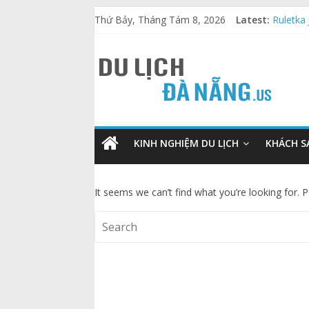
Thứ Bảy, Tháng Tám 8, 2026
Latest:
Ruletka 
The Ult
Program
Roulett
Roulett
KINH NGHIỆM DU LỊCH
KHÁCH S
It seems we can’t find what you’re looking for. 