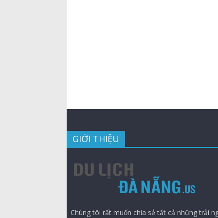
GIỚI THIỆU
Chúng tôi rất muốn chia sẻ tất cả những trải n