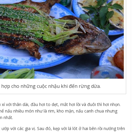
h hợp cho những cuộc nhậu khi đến rừng dừa.
xí với thân dài, đầu hơi to dẹt, mắt hơi lồi và đuôi thì hơi nhọn.
có thể nấu nhiều món như là rim, kho mặn, nấu canh chua nhưng
n nhất.
ớp với các gia vị. Sau đó, kẹp với lá lót ở hai bên rồi nướng trên