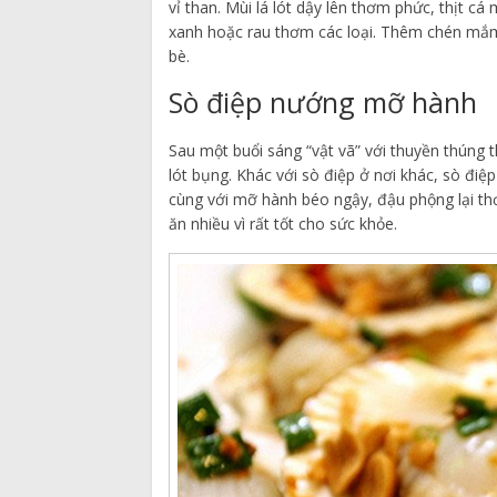
vỉ than. Mùi lá lót dậy lên thơm phức, thịt cá
xanh hoặc rau thơm các loại. Thêm chén mắm
bè.
Sò điệp nướng mỡ hành
Sau một buổi sáng “vật vã” với thuyền thúng
lót bụng. Khác với sò điệp ở nơi khác, sò đi
cùng với mỡ hành béo ngậy, đậu phộng lại t
ăn nhiều vì rất tốt cho sức khỏe.