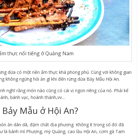
 ẩm thực nổi tiếng ở Quảng Nam
ừng dừa có một nền ẩm thực khá phong phú. Cùng với không gian
ng không ngừng hỏi ăn gì khi đến rừng dừa Bảy Mẫu Hội An.
mình nghĩ rằng món nào cũng có cái vị ngon riêng của nó. Phải kể
ánh, bánh vạc, hoành thánh,vv…
a Bảy Mẫu ở Hội An?
ón ăn dân dã, đậm chất địa phương. Không ít trong số đó đã
như là bánh mì Phượng, mỳ Quảng, cao lầu Hội An, cơm gà Tam