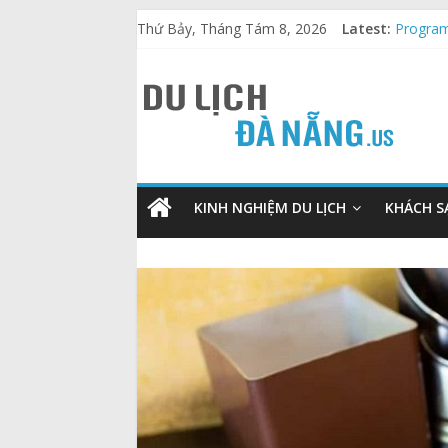
Thứ Bảy, Tháng Tám 8, 2026
Latest:
Program
Play Li
The Ult
The Ult
KINH NGHIỆM DU LỊCH
KHÁCH S