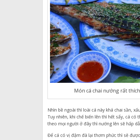
Món cá chai nướng rất thíc
Nhìn bề ngoài thì loài cá này khá chai sần, xấu 
Tuy nhiên, khi chế biến lên thì hết sẩy, cá 
theo mọi người ở đây thì nướng lên sẽ hấp dẫ
Để cá có vị đậm đà lại thơm phức thì sẽ được ư