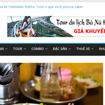
a de Fidelidade Roleta: Tudo o que você precisa saber
ve Roulette USA for PC: A Comprehensive Guide
imate Guide to French Roulette Low House Edge UK for Experts
imate Guide to French Roulette Low House Edge USA with Jackpots
ẠN
TOUR
COMBO
ĐẶC SẢN
THUÊ XE
KH