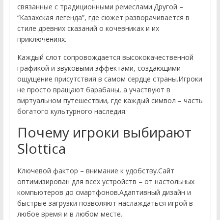
связанные с традиционными ремеслами.Другой –
“Казахская легенда”, где сюжет разворачивается в
стиле древних сказаний о кочевниках и их
приключениях.
Каждый слот сопровождается высококачественной
графикой и звуковыми эффектами, создающими
ощущение присутствия в самом сердце страны.Игроки
не просто вращают барабаны, а участвуют в
виртуальном путешествии, где каждый символ – часть
богатого культурного наследия.
Почему игроки выбирают
Slottica
Ключевой фактор – внимание к удобству.Сайт
оптимизирован для всех устройств – от настольных
компьютеров до смартфонов.Адаптивный дизайн и
быстрые загрузки позволяют наслаждаться игрой в
любое время и в любом месте.