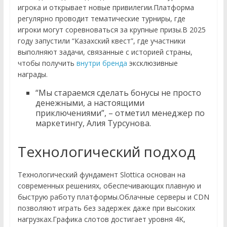
игрока и открывает новые привилегии.Платформа
регулярно проводит тематические турниры, где
игроки могут соревноваться за крупные призы.В 2025
году запустили “Казахский квест”, где участники
выполняют задачи, связанные с историей страны,
чтобы получить
внутри бренда
эксклюзивные
награды.
“Мы стараемся сделать бонусы не просто
денежными, а настоящими
приключениями”, – отметил менеджер по
маркетингу, Алия Турсунова.
Технологический подход
Технологический фундамент Slottica основан на
современных решениях, обеспечивающих плавную и
быструю работу платформы.Облачные серверы и CDN
позволяют играть без задержек даже при высоких
нагрузках.Графика слотов достигает уровня 4K,