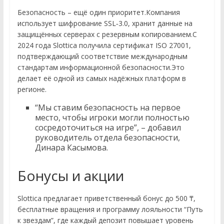
Безопасность – ещё один приоритет.Компания
использует шифрование SSL‑3.0, хранит данные на
защищённых серверах с резервным копированием.С
2024 года Slottica получила сертификат ISO 27001,
подтверждающий соответствие международным
стандартам информационной безопасности.Это
делает её одной из самых надёжных платформ в
регионе.
“Мы ставим безопасность на первое
место, чтобы игроки могли полностью
сосредоточиться на игре”, – добавил
руководитель отдела безопасности,
Динара Касымова.
Бонусы и акции
Slottica предлагает приветственный бонус до 500 ₸,
бесплатные вращения и программу лояльности “Путь
к звездам”, где каждый депозит повышает уровень