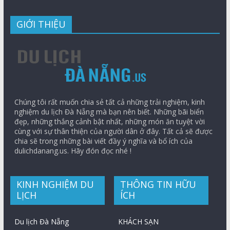
GIỚI THIỆU
Chúng tôi rất muốn chia sẻ tất cả những trải nghiệm, kinh
nghiệm du lịch Đà Nẵng mà bạn nên biết. Những bãi biển
đẹp, những thắng cảnh bật nhất, những món ăn tuyệt vời
cùng với sự thân thiện của người dân ở đây. Tất cả sẽ được
chia sẽ trong những bài viết đầy ý nghĩa và bổ ích của
dulichdanang.us. Hãy đón đọc nhé !
KINH NGHIỆM DU
THÔNG TIN HỮU
LỊCH
ÍCH
Du lịch Đà Nẵng
KHÁCH SẠN