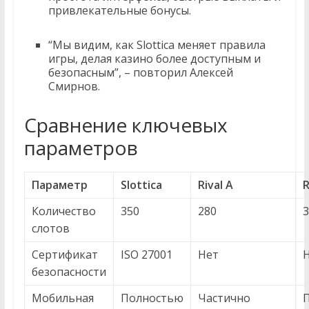
привлекательные бонусы.
“Мы видим, как Slottica меняет правила
игры, делая казино более доступным и
безопасным”, – повторил Алексей
Смирнов.
Сравнение ключевых
параметров
Параметр
Slottica
Rival A
R
Количество
350
280
3
слотов
Сертификат
ISO 27001
Нет
безопасности
Мобильная
Полностью
Частично