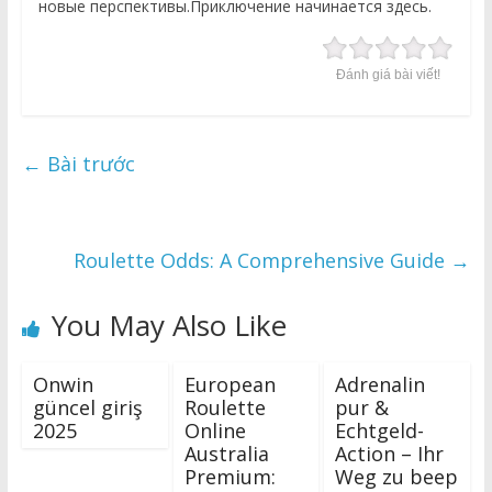
новые перспективы.Приключение начинается здесь.
Đánh giá bài viết!
←
Bài trước
Roulette Odds: A Comprehensive Guide
→
You May Also Like
Onwin
European
Adrenalin
güncel giriş
Roulette
pur &
2025
Online
Echtgeld-
Australia
Action – Ihr
Premium:
Weg zu beep