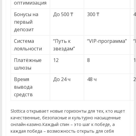
оптимизация
Бонусы на
До 500 ₸
300 ₸
4
первый
депозит
Система
“Путь к
“VIP‑программа”
“
лояльности
звездам”
Платёжные
12
8
1
шлюзы
Время
До 24 ч
48 ч
2
вывода
средств
Slottica открывает новые горизонты для тех, кто ищет
качественные, безопасные и культурно насыщенные
онлайн‑казино.Каждый спин – это шаг к победе, а
каждая победа – возможность открыть для себя