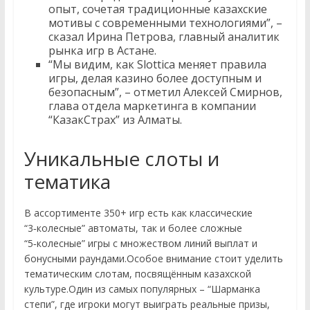
опыт, сочетая традиционные казахские
мотивы с современными технологиями”, –
сказал Ирина Петрова, главный аналитик
рынка игр в Астане.
“Мы видим, как Slottica меняет правила
игры, делая казино более доступным и
безопасным”, – отметил Алексей Смирнов,
глава отдела маркетинга в компании
“КазакСтрах” из Алматы.
Уникальные слоты и
тематика
В ассортименте 350+ игр есть как классические
“3‑колесные” автоматы, так и более сложные
“5‑колесные” игры с множеством линий выплат и
бонусными раундами.Особое внимание стоит уделить
тематическим слотам, посвящённым казахской
культуре.Один из самых популярных – “Шарманка
степи”, где игроки могут выиграть реальные призы,