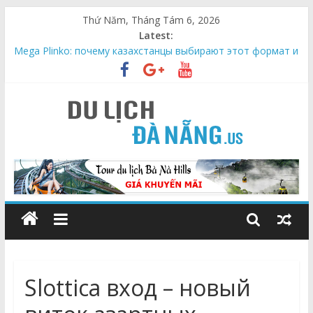
Thứ Năm, Tháng Tám 6, 2026
Latest:
Mega Plinko: почему казахстанцы выбирают этот формат и
что за ним стоит
The Evolution of the Modern Aussie Online Casino
Aussie Punters’ Guide to Free Slot Games
The Best Online Casinos Australia Apps for Real Money Play
Бинго Бум 37: почему казахстанцы всё чаще выбирают
онлайн-формат
Slottica вход – новый