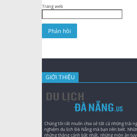
Trang web
GIỚI THIỆU
Chúng tôi rất muốn chia sẻ tất cả những trải n
nghiệm du lịch Đà Nẵng mà bạn nên biết. Nhữn
những thắng cảnh bật nhất, những món ăn tuyệ