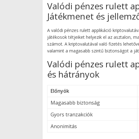
Valódi pénzes rulett ap
Játékmenet és jellemz
A valódi pénzes rulett applikáció kriptovalut
játékosok tétjeiket helyezik el az asztalon, ma
számot. A kriptovalutával való fizetés lehetőv
valamint a magasabb szintű biztonságot a já
Valódi pénzes rulett ap
és hátrányok
Előnyök
Magasabb biztonság
Gyors tranzakciók
Anonimitás