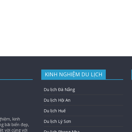
KINH NGHIỆM DU LỊCH
Du lịch Đà Nẵng
Du lịch Hội An
Du lịch Huế
ghiệm, kinh
Du lịch Lý Sơn
g bãi biển đẹp,
t vời cùng với
Du lịch Phong Nha