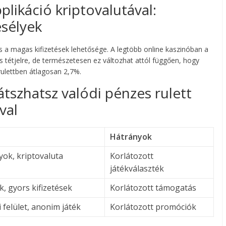
plikáció kriptovalutával:
esélyek
s a magas kifizetések lehetősége. A legtöbb online kaszinóban a
es tétjelre, de természetesen ez változhat attól függően, hogy
 rulettben átlagosan 2,7%.
átszhatsz valódi pénzes rulett
val
Hátrányok
yok, kriptovaluta
Korlátozott
játékválaszték
, gyors kifizetések
Korlátozott támogatás
 felület, anonim játék
Korlátozott promóciók