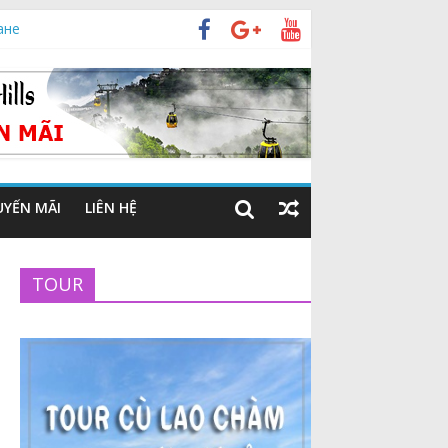
ане
UYẾN MÃI
LIÊN HỆ
TOUR