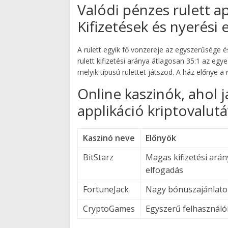
Valódi pénzes rulett ap
Kifizetések és nyerési 
A rulett egyik fő vonzereje az egyszerűsége é
rulett kifizetési aránya átlagosan 35:1 az egy
melyik típusú rulettet játszod. A ház előnye a
Online kaszinók, ahol j
applikáció kriptovalutá
Kaszinó neve
Előnyök
BitStarz
Magas kifizetési arán
elfogadás
FortuneJack
Nagy bónuszajánlatok
CryptoGames
Egyszerű felhasználói