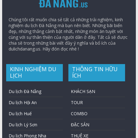
Chúng tôi rất muốn chia sẻ tất cả những trải nghiệm, kinh
nghiệm du lịch Đà Nẵng mà bạn nên biết. Những bãi biển
đẹp, những thắng cảnh bật nhất, những món ăn tuyệt vời
cùng với sự thân thiện của người dân ở đây. Tất cả sẽ được
chia sẽ trong những bài viết đầy ý nghĩa và bổ ích của
dulichdanang.us. Hãy đón đọc nhé !
KINH NGHIỆM DU
THÔNG TIN HỮU
LỊCH
ÍCH
Du lịch Đà Nẵng
KHÁCH SẠN
Du lịch Hội An
TOUR
Du lịch Huế
COMBO
Du lịch Lý Sơn
ĐẶC SẢN
Du lịch Phong Nha
THUÊ XE