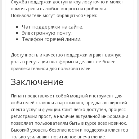
Служба поддержки доступна круглосуточно и может
помочь решить любые вопросы и проблемы.
Пользователи могут обращаться через:
Чат поддержки на сайте.
Электронную почту.
Телефон горячей линии.
Доступность и качество поддержки играют важную
роль в репутации платформы и делают ее более
привлекательной для пользователей.
Заключение
Пинап представляет собой мощный инструмент для
любителей ставок и азартных игр, предлагая широкий
спектр услуг и функций. Сайт легко доступен, процесс
регистрации прост, а наличие актуальной информации
позволяет пользователям быть в курсе всех новинок.
Высокий уровень безопасности и поддержка клиентов
только усиливают позитивное впечатление.