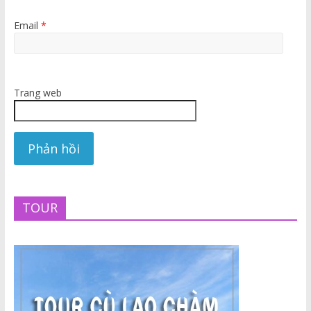
Email
*
Trang web
TOUR