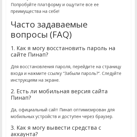
Попробуйте платформу и ощутите все ее
преимущества на себе!
Часто задаваемые
вопросы (FAQ)
1. Как я могу восстановить пароль на
сайте Пинап?
Для восстановления пароля, перейдите на страницу
входа и нажмите ссылку “Забыли пароль?”. Следуйте
инструкциям на экране.
2. Есть ли мобильная версия сайта
Пинап?
Да, официальный сайт Пинап оптимизирован для
мобильных устройств и доступен через браузер.
3. Как я могу вывести средства с
аккаунта?