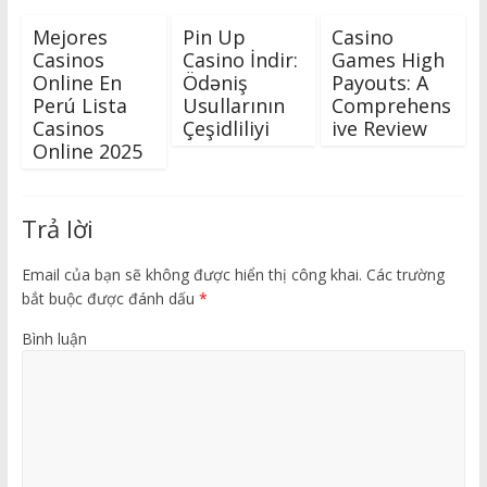
Mejores
Pin Up
Casino
Casinos
Casino İndir:
Games High
Online En
Ödəniş
Payouts: A
Perú Lista
Usullarının
Comprehens
Casinos
Çeşidliliyi
ive Review
Online 2025
Trả lời
Email của bạn sẽ không được hiển thị công khai.
Các trường
bắt buộc được đánh dấu
*
Bình luận