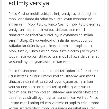
edilmiş versiya
Pinco Casino mobil tətbiq edilmiş versiyası, istifadəçilərin
mobil cihazlarda da rahat və sürətli oyun oynamasına
imkan verir. Mobil tətbiq, Pinco Casino mobil tətbiq edilmiş
versiyasını təqdim edir və bu, istifadəçilərin mobil
cihazlarda da rahat və sürətli oyun oynamasına imkan
verir. Tətbiq, iOS və Android cihazlarda mövcuddur və
istifadəçilər üçün öz yaratılmış bir təminat təqdim edir.
Mobil tətbiq, Pinco Casino mobil tətbiq edilmiş versiyasını
təqdim edir və bu, istifadəçilərin mobil cihazlarda da rahat
və sürətli oyun oynamasına imkan verir.
Pinco Casino promo code mobil tətbiqdən istifadə etmək
üçün istifadə olunur. Promo kodlar, istifadəçilərin mobil
cihazlarda da rahat və sürətli oyun oynamasına imkan
verir və Pinco Casino mobil tətbiq edilmiş versiyasını
təqdim edir. Promo kodlar, istifadəçilərin mobil cihazlarda
da rahat və sürətli oyun oynamasına imkan verir və Pinco
Casino mobil tətbiq edilmiş versiyasını təqdim edir. Promo
kodlar, istifadəçilərin mobil cihazlarda da rahat və sürətli