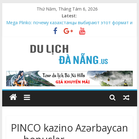
Thứ Năm, Tháng Tám 6, 2026
Latest:
Mega Plinko: почему казахстанцы выбирают этот формат и
что за ним стоит
The Evolution of the Modern Aussie Online Casino
Aussie Punters’ Guide to Free Slot Games
The Best Online Casinos Australia Apps for Real Money Play
Бинго Бум 37: почему казахстанцы всё чаще выбирают
онлайн-формат
PINCO kazino Azərbaycan