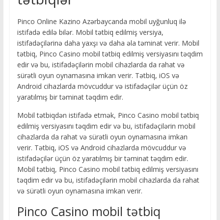
Pinco Online Kazino Azərbaycanda mobil uyğunluq ilə
istifadə edilə bilər. Mobil tətbiq edilmiş versiya,
istifadəçilərinə daha yaxşı və daha əla təminat verir. Mobil
tətbiq, Pinco Casino mobil tətbiq edilmiş versiyasını təqdim
edir və bu, istifadəçilərin mobil cihazlarda da rahat və
sürətli oyun oynamasına imkan verir. Tətbiq, iOS və
Android cihazlarda mövcuddur və istifadəçilər üçün öz
yaratılmış bir təminat təqdim edir.
Mobil tətbiqdən istifadə etmək, Pinco Casino mobil tətbiq
edilmiş versiyasını təqdim edir və bu, istifadəçilərin mobil
cihazlarda da rahat və sürətli oyun oynamasına imkan
verir. Tətbiq, iOS və Android cihazlarda mövcuddur və
istifadəçilər üçün öz yaratılmış bir təminat təqdim edir.
Mobil tətbiq, Pinco Casino mobil tətbiq edilmiş versiyasını
təqdim edir və bu, istifadəçilərin mobil cihazlarda da rahat
və sürətli oyun oynamasına imkan verir.
Pinco Casino mobil tətbiq