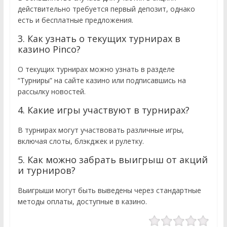
действительно требуется первый депозит, однако
есть и бесплатные предложения.
3. Как узнать о текущих турнирах в
казино Pinco?
О текущих турнирах можно узнать в разделе
“Турниры” на сайте казино или подписавшись на
рассылку новостей.
4. Какие игры участвуют в турнирах?
В турнирах могут участвовать различные игры,
включая слоты, блэкджек и рулетку.
5. Как можно забрать выигрыш от акций
и турниров?
Выигрыши могут быть выведены через стандартные
методы оплаты, доступные в казино.