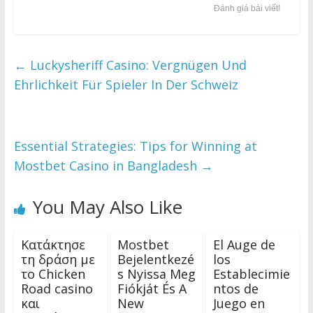
Đánh giá bài viết!
←
Luckysheriff Casino: Vergnügen Und
Ehrlichkeit Für Spieler In Der Schweiz
Essential Strategies: Tips for Winning at
Mostbet Casino in Bangladesh
→
You May Also Like
Κατάκτησε
Mostbet
El Auge de
τη δράση με
Bejelentkezé
los
το Chicken
s Nyissa Meg
Establecimie
Road casino
Fiókját És A
ntos de
και
New
Juego en