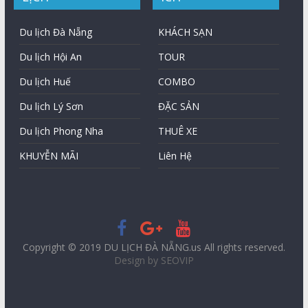
Du lịch Đà Nẵng
KHÁCH SẠN
Du lịch Hội An
TOUR
Du lịch Huế
COMBO
Du lịch Lý Sơn
ĐẶC SẢN
Du lịch Phong Nha
THUÊ XE
KHUYỄN MÃI
Liên Hệ
Copyright © 2019 DU LỊCH ĐÀ NẴNG.us All rights reserved.
Design by SEOVIP