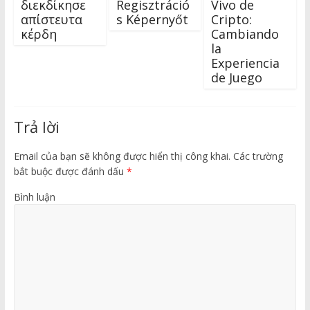
διεκδίκησε
Regisztráció
Vivo de
απίστευτα
s Képernyőt
Cripto:
κέρδη
Cambiando
la
Experiencia
de Juego
Trả lời
Email của bạn sẽ không được hiển thị công khai.
Các trường
bắt buộc được đánh dấu
*
Bình luận