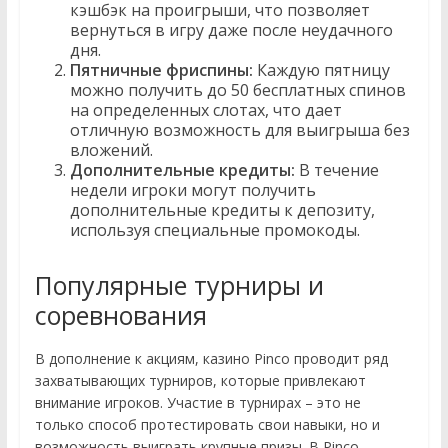
кэшбэк на проигрыши, что позволяет
вернуться в игру даже после неудачного
дня.
Пятничные фриспины:
Каждую пятницу
можно получить до 50 бесплатных спинов
на определенных слотах, что дает
отличную возможность для выигрыша без
вложений.
Дополнительные кредиты:
В течение
недели игроки могут получить
дополнительные кредиты к депозиту,
используя специальные промокоды.
Популярные турниры и
соревнования
В дополнение к акциям, казино Pinco проводит ряд
захватывающих турниров, которые привлекают
внимание игроков. Участие в турнирах – это не
только способ протестировать свои навыки, но и
возможность выиграть крупные призы. В Pinco