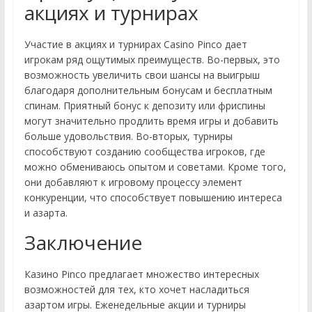
акциях и турнирах
Участие в акциях и турнирах Casino Pinco дает
игрокам ряд ощутимых преимуществ. Во-первых, это
возможность увеличить свои шансы на выигрыш
благодаря дополнительным бонусам и бесплатным
спинам. Приятный бонус к депозиту или фриспины
могут значительно продлить время игры и добавить
больше удовольствия. Во-вторых, турниры
способствуют созданию сообщества игроков, где
можно обмениваюсь опытом и советами. Кроме того,
они добавляют к игровому процессу элемент
конкуренции, что способствует повышению интереса
и азарта.
Заключение
Казино Pinco предлагает множество интересных
возможностей для тех, кто хочет насладиться
азартом игры. Еженедельные акции и турниры