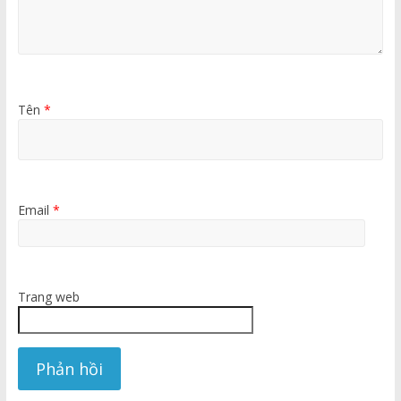
Tên
*
Email
*
Trang web