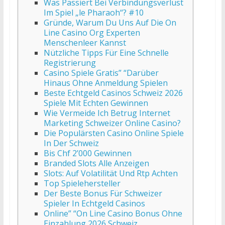
Was Passiert Bei Verbindungsverlust
Im Spiel „le Pharaoh“? #10
Gründe, Warum Du Uns Auf Die On
Line Casino Org Experten
Menschenleer Kannst
Nützliche Tipps Für Eine Schnelle
Registrierung
Casino Spiele Gratis” “Darüber
Hinaus Ohne Anmeldung Spielen
Beste Echtgeld Casinos Schweiz 2026
Spiele Mit Echten Gewinnen
Wie Vermeide Ich Betrug Internet
Marketing Schweizer Online Casino?
Die Populärsten Casino Online Spiele
In Der Schweiz
Bis Chf 2’000 Gewinnen
Branded Slots Alle Anzeigen
Slots: Auf Volatilität Und Rtp Achten
Top Spielehersteller
Der Beste Bonus Für Schweizer
Spieler In Echtgeld Casinos
Online” “On Line Casino Bonus Ohne
Einzahlung 2026 Schweiz