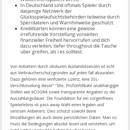
In Deutschland sind oftmals Spieler durch
dasjenige Netzwerk der
Glücksspielaufsichtsbehörden teilweise durch
Sperrdateien und Warnhinweise geschützt.
Kreditkarten können eine gewisse
irreführende Vorstellung vonseiten
finanzieller Freiheit hervorrufen und dich
dazu verleiten, tiefer throughout die Tasche
über greifen, als i es solltest.
Von Anbietern durch obskuren Auslandslizenzen ist echt
aus Verbraucherschutzgründen auf jeden fall abzuraten.
Dazu gehören eine verifizierte Lizenz, eine SSL-
Verschlüsselung dieser” “Site, Prüfzertifikate unabhängiger
Stellen wie eCOGRA sowie transparente Angaben zu der
Auszahlungsdauer. Die Foundation für ein sorgenfreies
Spielerlebnis ist pass away Wahl eines legalen und
seriösen Anbieters. Dies schützt sowohl deine
Einzahlungen als auch deine persönlichen Daten. Man so
muss die Bedingungen absolut lesen und verstehen, um