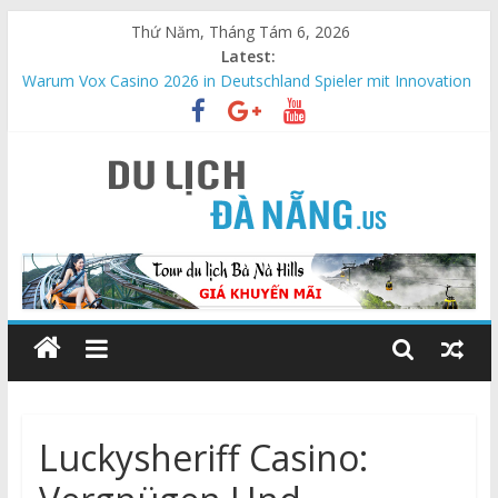
Thứ Năm, Tháng Tám 6, 2026
Latest:
Mega Plinko: почему казахстанцы выбирают этот формат и
что за ним стоит
Warum Vox Casino 2026 in Deutschland Spieler mit Innovation
begeistert
Aussie Punters’ Guide to Free Slot Games
The Best Online Casinos Australia Apps for Real Money Play
Бинго Бум 37: почему казахстанцы всё чаще выбирают
онлайн-формат
Luckysheriff Casino: