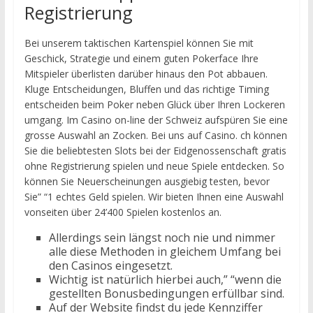
Registrierung
Bei unserem taktischen Kartenspiel können Sie mit
Geschick, Strategie und einem guten Pokerface Ihre
Mitspieler überlisten darüber hinaus den Pot abbauen.
Kluge Entscheidungen, Bluffen und das richtige Timing
entscheiden beim Poker neben Glück über Ihren Lockeren
umgang. Im Casino on-line der Schweiz aufspüren Sie eine
grosse Auswahl an Zocken. Bei uns auf Casino. ch können
Sie die beliebtesten Slots bei der Eidgenossenschaft gratis
ohne Registrierung spielen und neue Spiele entdecken. So
können Sie Neuerscheinungen ausgiebig testen, bevor
Sie” “1 echtes Geld spielen. Wir bieten Ihnen eine Auswahl
vonseiten über 24’400 Spielen kostenlos an.
Allerdings sein längst noch nie und nimmer
alle diese Methoden in gleichem Umfang bei
den Casinos eingesetzt.
Wichtig ist natürlich hierbei auch,” “wenn die
gestellten Bonusbedingungen erfüllbar sind.
Auf der Website findst du jede Kennziffer