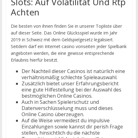
Slots: Auf Volatilität Und Rtp
Achten
Die besten von ihnen finden Sie in unserer Topliste über
auf dieser Seite. Das Online Glücksspiel wurde im Jahr
2019 in Schweiz mit dem Geldspielgesetz legalisiert.
Seitdem darf ein Internet casino vonseiten jeder Spielbank
angeboten werden, die eine gewisse entsprechende
Erlaubnis hierfür besitzt.
Der Nachteil dieser Casinos ist natürlich eine
verhältnismäßig schlechte Spieleauswahl.
Zusätzlich bietet unser Erfahrungsbericht
eine gute Hilfestellung bei der Auswahl des
bestmöglichen Online Casinos.
Auch in Sachen Spielerschutz und
Datenverschlüsselung muss und dieses
Online Casino überzeugen.
Auf die Weise vermeidest du impulsive
Einzahlungen sowie kannst dir perish Frage
stellen, hinsichtlich du die nächste