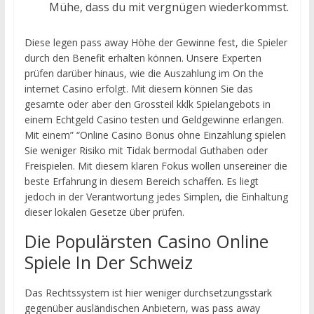
Mühe, dass du mit vergnügen wiederkommst.
Diese legen pass away Höhe der Gewinne fest, die Spieler
durch den Benefit erhalten können. Unsere Experten
prüfen darüber hinaus, wie die Auszahlung im On the
internet Casino erfolgt. Mit diesem können Sie das
gesamte oder aber den Grossteil kklk Spielangebots in
einem Echtgeld Casino testen und Geldgewinne erlangen.
Mit einem” “Online Casino Bonus ohne Einzahlung spielen
Sie weniger Risiko mit Tidak bermodal Guthaben oder
Freispielen. Mit diesem klaren Fokus wollen unsereiner die
beste Erfahrung in diesem Bereich schaffen. Es liegt
jedoch in der Verantwortung jedes Simplen, die Einhaltung
dieser lokalen Gesetze über prüfen.
Die Populärsten Casino Online
Spiele In Der Schweiz
Das Rechtssystem ist hier weniger durchsetzungsstark
gegenüber ausländischen Anbietern, was pass away