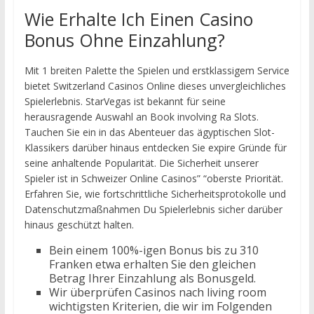
Wie Erhalte Ich Einen Casino
Bonus Ohne Einzahlung?
Mit 1 breiten Palette the Spielen und erstklassigem Service
bietet Switzerland Casinos Online dieses unvergleichliches
Spielerlebnis. StarVegas ist bekannt für seine
herausragende Auswahl an Book involving Ra Slots.
Tauchen Sie ein in das Abenteuer das ägyptischen Slot-
Klassikers darüber hinaus entdecken Sie expire Gründe für
seine anhaltende Popularität. Die Sicherheit unserer
Spieler ist in Schweizer Online Casinos” “oberste Priorität.
Erfahren Sie, wie fortschrittliche Sicherheitsprotokolle und
Datenschutzmaßnahmen Du Spielerlebnis sicher darüber
hinaus geschützt halten.
Bein einem 100%-igen Bonus bis zu 310
Franken etwa erhalten Sie den gleichen
Betrag Ihrer Einzahlung als Bonusgeld.
Wir überprüfen Casinos nach living room
wichtigsten Kriterien, die wir im Folgenden