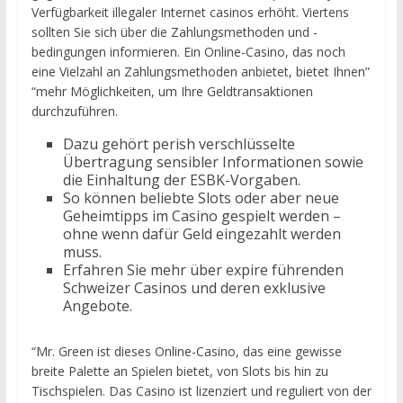
Verfügbarkeit illegaler Internet casinos erhöht. Viertens
sollten Sie sich über die Zahlungsmethoden und -
bedingungen informieren. Ein Online-Casino, das noch
eine Vielzahl an Zahlungsmethoden anbietet, bietet Ihnen”
“mehr Möglichkeiten, um Ihre Geldtransaktionen
durchzuführen.
Dazu gehört perish verschlüsselte
Übertragung sensibler Informationen sowie
die Einhaltung der ESBK-Vorgaben.
So können beliebte Slots oder aber neue
Geheimtipps im Casino gespielt werden –
ohne wenn dafür Geld eingezahlt werden
muss.
Erfahren Sie mehr über expire führenden
Schweizer Casinos und deren exklusive
Angebote.
“Mr. Green ist dieses Online-Casino, das eine gewisse
breite Palette an Spielen bietet, von Slots bis hin zu
Tischspielen. Das Casino ist lizenziert und reguliert von der