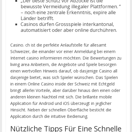
„Der beste Schutz vor Abzocke ist die
bewusste Vermeidung illegaler Plattformen. “
– noch eine zentrale Erkenntnis, expire alle
Länder betrifft.
Casinos dürfen Grossspiele interkantonal,
automatisiert oder aber online durchühren.
Casino. ch ist die perfekte Anlaufstelle für allesamt
Schweizer, die einander vor einer Anmeldung bei einem
Internet casino informieren möchten. Die Bewertungen zu
living area Anbietern, die Angebote und Spiele besorgen
einen wertvollen Hinweis darauf, ob dasjenige Casino all
dasjenige bietet, was sich Spieler wünschen. Das Spielen
in einem Online Casino inside der Schweiz mit Echtgeld
bringt allerlei Vorteile, aber darüber hinaus den einen oder
anderen kleinen Nachteil mit sich. Die brillante mobile
Application für Android und iOS überzeugt in jeglicher
Hinsicht. Neben der schnellen Oberfläche besticht die
Application durch die intuitive Bedienung.
Nützliche Tipps Für Eine Schnelle