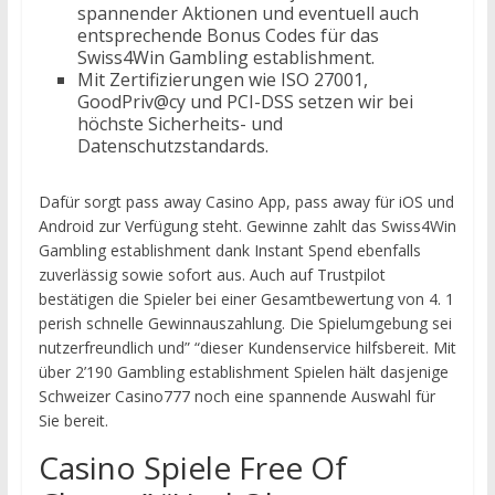
spannender Aktionen und eventuell auch
entsprechende Bonus Codes für das
Swiss4Win Gambling establishment.
Mit Zertifizierungen wie ISO 27001,
GoodPriv@cy und PCI-DSS setzen wir bei
höchste Sicherheits- und
Datenschutzstandards.
Dafür sorgt pass away Casino App, pass away für iOS und
Android zur Verfügung steht. Gewinne zahlt das Swiss4Win
Gambling establishment dank Instant Spend ebenfalls
zuverlässig sowie sofort aus. Auch auf Trustpilot
bestätigen die Spieler bei einer Gesamtbewertung von 4. 1
perish schnelle Gewinnauszahlung. Die Spielumgebung sei
nutzerfreundlich und” “dieser Kundenservice hilfsbereit. Mit
über 2’190 Gambling establishment Spielen hält dasjenige
Schweizer Casino777 noch eine spannende Auswahl für
Sie bereit.
Casino Spiele Free Of