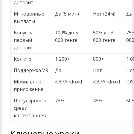
депозит
Мгновенные
Да (5 мин)
Нет (24 ч)
Да 
выплаты
Бонус за
100% до 5
50% до 3
75%
первый
000 тенге
000 тенге
000
депозит
Кол.игр
1 200+
800+
1 0
Поддержка VR
Да
Нет
Не
Мобильное
iOS/Android
iOS/Android
iOS
приложение
Популярность
78%
45%
50
среди
казахстанцев
Ключевые уроки