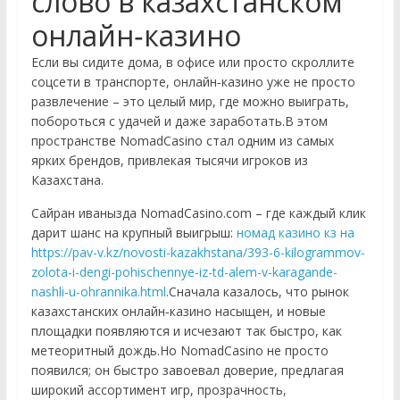
слово в казахстанском
онлайн‑казино
Если вы сидите дома, в офисе или просто скроллите
соцсети в транспорте, онлайн‑казино уже не просто
развлечение – это целый мир, где можно выиграть,
побороться с удачей и даже заработать.В этом
пространстве NomadCasino стал одним из самых
ярких брендов, привлекая тысячи игроков из
Казахстана.
Сайран иванызда NomadCasino.com – где каждый клик
дарит шанс на крупный выигрыш:
номад казино кз на
https://pav-v.kz/novosti-kazakhstana/393-6-kilogrammov-
zolota-i-dengi-pohischennye-iz-td-alem-v-karagande-
nashli-u-ohrannika.html
.Сначала казалось, что рынок
казахстанских онлайн‑казино насыщен, и новые
площадки появляются и исчезают так быстро, как
метеоритный дождь.Но NomadCasino не просто
появился; он быстро завоевал доверие, предлагая
широкий ассортимент игр, прозрачность,