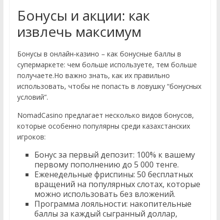
Бонусы и акции: как
извлечь максимум
Бонусы в онлайн‑казино – как бонусные баллы в
супермаркете: чем больше используете, тем больше
получаете.Но важно знать, как их правильно
использовать, чтобы не попасть в ловушку “бонусных
условий”.
NomadCasino предлагает несколько видов бонусов,
которые особенно популярны среди казахстанских
игроков:
Бонус за первый депозит: 100% к вашему
первому пополнению до 5 000 тенге.
Еженедельные фриспины: 50 бесплатных
вращений на популярных слотах, которые
можно использовать без вложений.
Программа лояльности: накопительные
баллы за каждый сыгранный доллар,