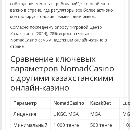
соблюдения местных требований”, что особенно
важно в стране, где регуляторы всё более активно
контролируют онлайн‑гейминговый рынок.
Согласно последнему опросу “Игровой Центр
Казахстана” (2024), 78% игроков считают
NomadCasino самым надёжным онлайн‑казино в
стране.
Сравнение ключевых
параметров NomadCasino
с другими казахстанскими
онлайн‑казино
Параметр
NomadCasino
KazakBet
Luc
Лицензия
UKGC, MGA
MGA
MG
Минимальный
1 000 тенге
500 тенге
1 0