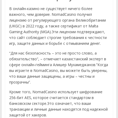
В онлайн‑казино не существует ничего более
важного, чем доверие. NomadCasino получил
лицензию от регулирующего органа Великобритании
(UKGC) в 2022 году, а также сертификат от Malta
Gaming Authority (MGA).Эти лицензии подтверждают,
что сайт соблюдает строгие требования к честности
игр, защите данных и борьбе с отмыванием денег.
“Для нас безопасность – это не просто слово, а
обязательство”, – отмечает казахстанский эксперт в
сфере онлайн‑гейминга Алишер Мухамеджанов.”Когда
вы играете в NomadCasino, вы можете быть уверены,
что ваши данные защищены, а игры – честны и
прозрачны”.
Кроме того, NomadCasino использует шифрование
256‑бит AES, которое считается стандартом в
банковском секторе.Это означает, что ваши
транзакции и личные данные находятся под надежной
защитой от хакеров.