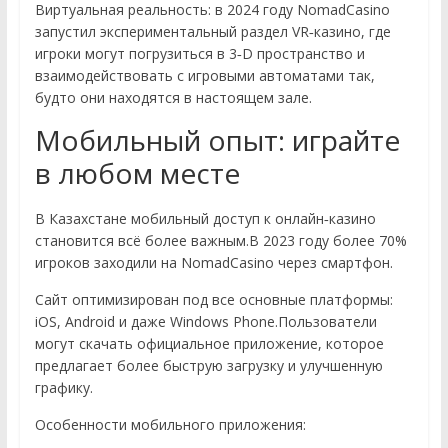
Виртуальная реальность: в 2024 году NomadCasino
запустил экспериментальный раздел VR‑казино, где
игроки могут погрузиться в 3‑D пространство и
взаимодействовать с игровыми автоматами так,
будто они находятся в настоящем зале.
Мобильный опыт: играйте
в любом месте
В Казахстане мобильный доступ к онлайн‑казино
становится всё более важным.В 2023 году более 70%
игроков заходили на NomadCasino через смартфон.
Сайт оптимизирован под все основные платформы:
iOS, Android и даже Windows Phone.Пользователи
могут скачать официальное приложение, которое
предлагает более быструю загрузку и улучшенную
графику.
Особенности мобильного приложения: