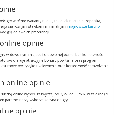
pinie
ć gry w różne warianty ruletki, takie jak ruletka europejska,
yzują się różnymi stawkami minimalnymi i
najnowsze kasyno
ć grę do swoich preferencji.
online opinie
 gry w dowolnym miejscu i o dowolnej porze, bez konieczności
torów oferuje atrakcyjne bonusy powitalne oraz program
miast może być ryzyko uzależnienia oraz konieczność sprawdzenia
 online opinie
 ruletkę online wynosi zazwyczaj od 2,7% do 5,26%, w zależności
ten parametr przy wyborze kasyna do gry.
line opinie