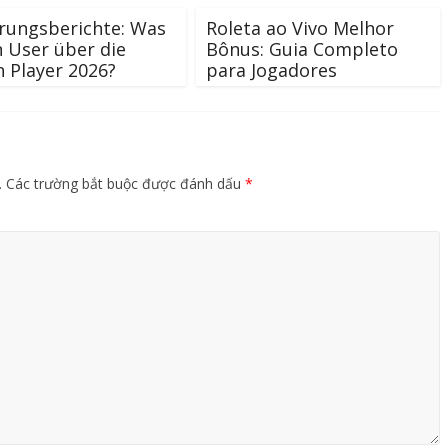
rungsberichte: Was
Roleta ao Vivo Melhor
 User über die
Bônus: Guia Completo
 Player 2026?
para Jogadores
.
Các trường bắt buộc được đánh dấu
*