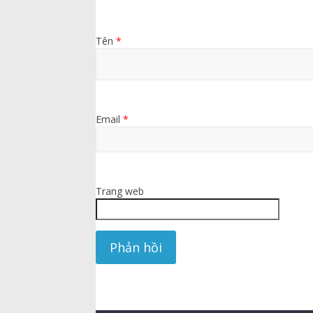
Tên
*
Email
*
Trang web