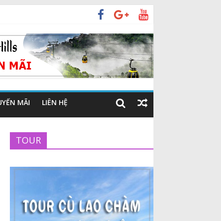
ане
UYẾN MÃI
LIÊN HỆ
TOUR