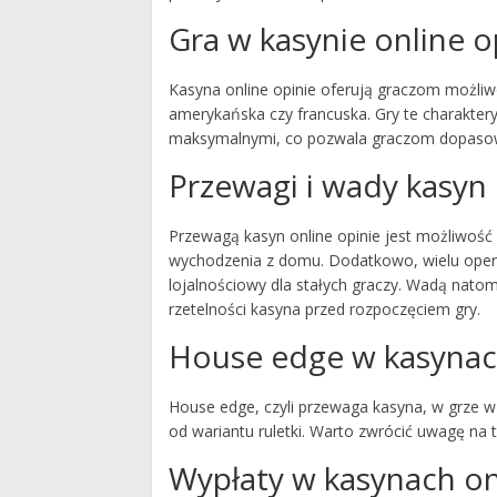
Gra w kasynie online o
Kasyna online opinie oferują graczom możliwoś
amerykańska czy francuska. Gry te charakter
maksymalnymi, co pozwala graczom dopasowa
Przewagi i wady kasyn 
Przewagą kasyn online opinie jest możliwość
wychodzenia z domu. Dodatkowo, wielu opera
lojalnościowy dla stałych graczy. Wadą nato
rzetelności kasyna przed rozpoczęciem gry.
House edge w kasynach
House edge, czyli przewaga kasyna, w grze w
od wariantu ruletki. Warto zwrócić uwagę na 
Wypłaty w kasynach on