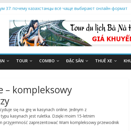
ум 37: почему казахстанцы всё чаще выбирают онлайн-формат
gic Apple как выиграть: стратегии, которые работают в Казахст
lution of the Modern Aussie Online Casino
unters’ Guide to Free Slot Games
 Online Casinos Australia Apps for Real Money Play
ẠN
TOUR
COMBO
ĐẶC SẢN
THUÊ XE
KH
ie – kompleksowy
czy
cyduje się na grę w kasynach online. Jednym z
typu kasynach jest ruletka. Dzięki moim 15-letnim
mam przyjemność zaprezentować Wam kompleksowy przewodnik