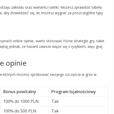
odzaju zakładu oraz wariantu ruletki. Możesz sprawdzić tabelę
, aby dowiedzieć się, ile możesz wygrać za poszczególne typy
nach online opinie, warto stosować różne strategie gry, takie
iętaj jednak, że hazard zawsze wiąże się z ryzykiem, więc graj
e opinie
ie, w których możesz spróbować swojego szczęścia w grze w
Bonus powitalny
Program lojalnościowy
100% do 1000 PLN
Tak
100% do 500 PLN
Tak