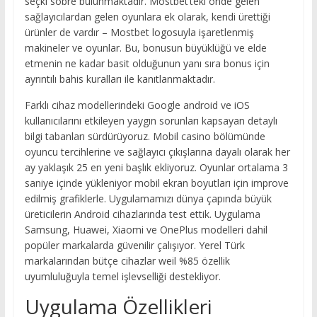
seçki sobre bulunmaktadır. Mostbet’teki önde gelen
sağlayıcılardan gelen oyunlara ek olarak, kendi ürettiği
ürünler de vardır – Mostbet logosuyla işaretlenmiş
makineler ve oyunlar. Bu, bonusun büyüklüğü ve elde
etmenin ne kadar basit olduğunun yanı sıra bonus için
ayrıntılı bahis kuralları ile kanıtlanmaktadır.
Farklı cihaz modellerindeki Google android ve iOS
kullanıcılarını etkileyen yaygın sorunları kapsayan detaylı
bilgi tabanları sürdürüyoruz. Mobil casino bölümünde
oyuncu tercihlerine ve sağlayıcı çıkışlarına dayalı olarak her
ay yaklaşık 25 en yeni başlık ekliyoruz. Oyunlar ortalama 3
saniye içinde yükleniyor mobil ekran boyutları için improve
edilmiş grafiklerle. Uygulamamızı dünya çapında büyük
üreticilerin Android cihazlarında test ettik. Uygulama
Samsung, Huawei, Xiaomi ve OnePlus modelleri dahil
popüler markalarda güvenilir çalışıyor. Yerel Türk
markalarından bütçe cihazlar weil %85 özellik
uyumluluğuyla temel işlevselliği destekliyor.
Uygulama Özellikleri