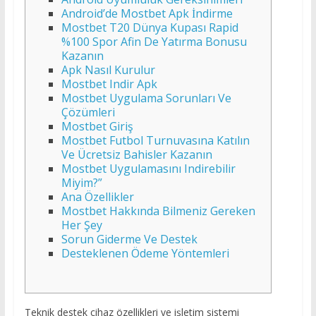
Android’de Mostbet Apk İndirme
Mostbet T20 Dünya Kupası Rapid
%100 Spor Afin De Yatırma Bonusu
Kazanın
Apk Nasıl Kurulur
Mostbet Indir Apk
Mostbet Uygulama Sorunları Ve
Çözümleri
Mostbet Giriş
Mostbet Futbol Turnuvasına Katılın
Ve Ücretsiz Bahisler Kazanın
Mostbet Uygulamasını Indirebilir
Miyim?”
Ana Özellikler
Mostbet Hakkında Bilmeniz Gereken
Her Şey
Sorun Giderme Ve Destek
Desteklenen Ödeme Yöntemleri
Teknik destek cihaz özellikleri ve işletim sistemi