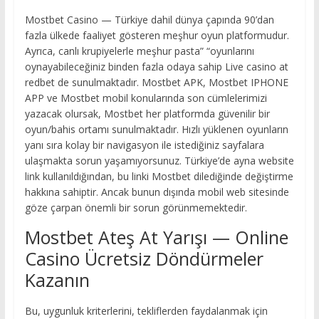
Mostbet Casino — Türkiye dahil dünya çapında 90’dan
fazla ülkede faaliyet gösteren meşhur oyun platformudur.
Ayrıca, canlı krupiyelerle meşhur pasta” “oyunlarını
oynayabileceğiniz binden fazla odaya sahip Live casino at
redbet de sunulmaktadır. Mostbet APK, Mostbet IPHONE
APP ve Mostbet mobil konularında son cümlelerimizi
yazacak olursak, Mostbet her platformda güvenilir bir
oyun/bahis ortamı sunulmaktadır. Hızlı yüklenen oyunların
yanı sıra kolay bir navigasyon ile istediğiniz sayfalara
ulaşmakta sorun yaşamıyorsunuz. Türkiye’de ayna website
link kullanıldığından, bu linki Mostbet dilediğinde değiştirme
hakkına sahiptir. Ancak bunun dışında mobil web sitesinde
göze çarpan önemli bir sorun görünmemektedir.
Mostbet Ateş At Yarışı — Online
Casino Ücretsiz Döndürmeler
Kazanın
Bu, uygunluk kriterlerini, tekliflerden faydalanmak için