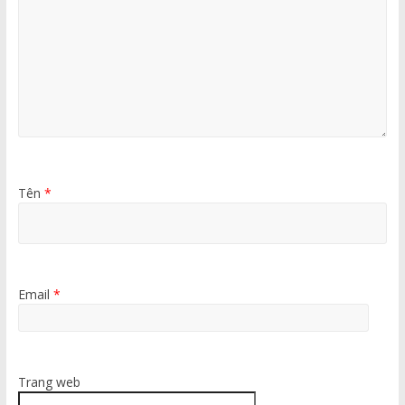
Tên
*
Email
*
Trang web