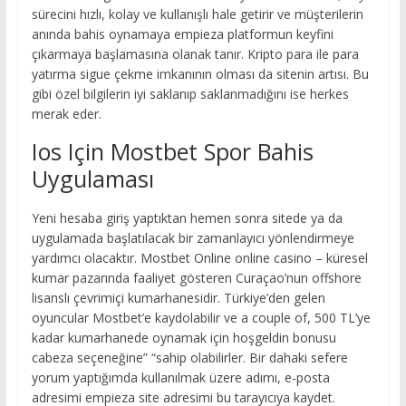
sürecini hızlı, kolay ve kullanışlı hale getirir ve müşterilerin
anında bahis oynamaya empieza platformun keyfini
çıkarmaya başlamasına olanak tanır. Kripto para ile para
yatırma sigue çekme imkanının olması da sitenin artısı. Bu
gibi özel bilgilerin iyi saklanıp saklanmadığını ise herkes
merak eder.
Ios Için Mostbet Spor Bahis
Uygulaması
Yeni hesaba giriş yaptıktan hemen sonra sitede ya da
uygulamada başlatılacak bir zamanlayıcı yönlendirmeye
yardımcı olacaktır. Mostbet Online online casino – küresel
kumar pazarında faaliyet gösteren Curaçao’nun offshore
lisanslı çevrimiçi kumarhanesidir. Türkiye’den gelen
oyuncular Mostbet’e kaydolabilir ve a couple of, 500 TL’ye
kadar kumarhanede oynamak için hoşgeldin bonusu
cabeza seçeneğine” “sahip olabilirler. Bir dahaki sefere
yorum yaptığımda kullanılmak üzere adımı, e-posta
adresimi empieza site adresimi bu tarayıcıya kaydet.