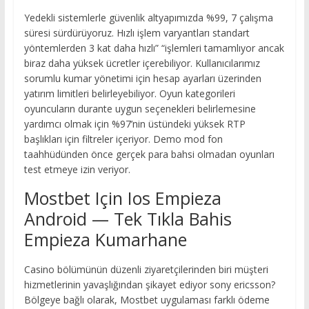
Yedekli sistemlerle güvenlik altyapımızda %99, 7 çalışma
süresi sürdürüyoruz. Hızlı işlem varyantları standart
yöntemlerden 3 kat daha hızlı” “işlemleri tamamlıyor ancak
biraz daha yüksek ücretler içerebiliyor. Kullanıcılarımız
sorumlu kumar yönetimi için hesap ayarları üzerinden
yatırım limitleri belirleyebiliyor. Oyun kategorileri
oyuncuların durante uygun seçenekleri belirlemesine
yardımcı olmak için %97’nin üstündeki yüksek RTP
başlıkları için filtreler içeriyor. Demo mod fon
taahhüdünden önce gerçek para bahsi olmadan oyunları
test etmeye izin veriyor.
Mostbet Için Ios Empieza
Android — Tek Tıkla Bahis
Empieza Kumarhane
Casino bölümünün düzenli ziyaretçilerinden biri müşteri
hizmetlerinin yavaşlığından şikayet ediyor sony ericsson?
Bölgeye bağlı olarak, Mostbet uygulaması farklı ödeme