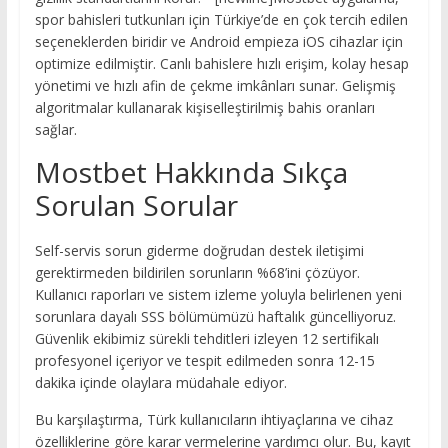
spor bahisleri tutkunları için Türkiye’de en çok tercih edilen
seçeneklerden biridir ve Android empieza iOS cihazlar için
optimize edilmiştir. Canlı bahislere hızlı erişim, kolay hesap
yönetimi ve hızlı afin de çekme imkânları sunar. Gelişmiş
algoritmalar kullanarak kişiselleştirilmiş bahis oranları
sağlar.
Mostbet Hakkında Sıkça
Sorulan Sorular
Self-servis sorun giderme doğrudan destek iletişimi
gerektirmeden bildirilen sorunların %68’ini çözüyor.
Kullanıcı raporları ve sistem izleme yoluyla belirlenen yeni
sorunlara dayalı SSS bölümümüzü haftalık güncelliyoruz.
Güvenlik ekibimiz sürekli tehditleri izleyen 12 sertifikalı
profesyonel içeriyor ve tespit edilmeden sonra 12-15
dakika içinde olaylara müdahale ediyor.
Bu karşılaştırma, Türk kullanıcıların ihtiyaçlarına ve cihaz
özelliklerine göre karar vermelerine yardımcı olur. Bu, kayıt