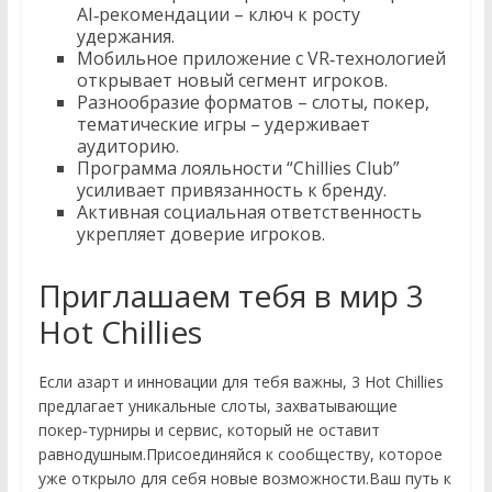
AI‑рекомендации – ключ к росту
удержания.
Мобильное приложение с VR‑технологией
открывает новый сегмент игроков.
Разнообразие форматов – слоты, покер,
тематические игры – удерживает
аудиторию.
Программа лояльности “Chillies Club”
усиливает привязанность к бренду.
Активная социальная ответственность
укрепляет доверие игроков.
Приглашаем тебя в мир 3
Hot Chillies
Если азарт и инновации для тебя важны, 3 Hot Chillies
предлагает уникальные слоты, захватывающие
покер‑турниры и сервис, который не оставит
равнодушным.Присоединяйся к сообществу, которое
уже открыло для себя новые возможности.Ваш путь к