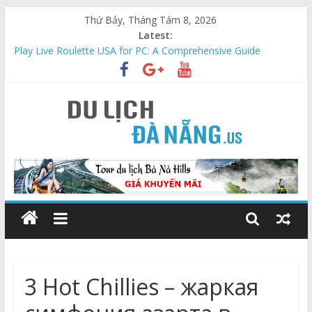
Thứ Bảy, Tháng Tám 8, 2026
Latest:
Play Live Roulette USA for PC: A Comprehensive Guide
Roulette No Deposit USA for Professionals: A Comprehensive
Review
Roulette No Deposit Australia for Professionals: A
Comprehensive Guide
Ruletka Bonus Zakłady: Najlepsze strategie i porady dla graczy
3 Hot Chillies – жаркая