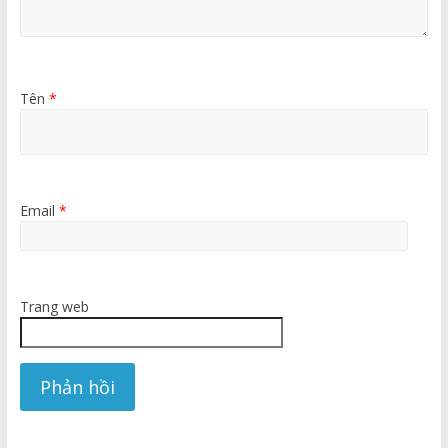
Tên
*
Email
*
Trang web