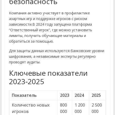
безопасность
Компания активно участвует в профилактике
азартных игр и поддержке игроков с риском
зависимости.В 2024 году запущена платформа
“Ответственный игрок”, где можно установить
лимиты, получить обучающие материалы и
обратиться за помощью.
Для защиты данных используются банковские уровни
шифрования, а независимые эксперты регулярно
проводят аудиты.
Ключевые показатели
2023‑2025
Показатель
2023
2024
2025
Количество новых
800
1 200
2 500
игроков
000
000
000