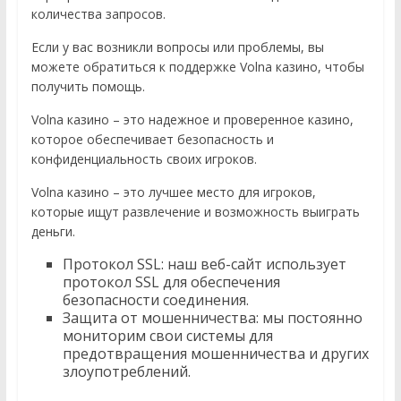
количества запросов.
Если у вас возникли вопросы или проблемы, вы
можете обратиться к поддержке Volna казино, чтобы
получить помощь.
Volna казино – это надежное и проверенное казино,
которое обеспечивает безопасность и
конфиденциальность своих игроков.
Volna казино – это лучшее место для игроков,
которые ищут развлечение и возможность выиграть
деньги.
Протокол SSL: наш веб-сайт использует
протокол SSL для обеспечения
безопасности соединения.
Защита от мошенничества: мы постоянно
мониторим свои системы для
предотвращения мошенничества и других
злоупотреблений.