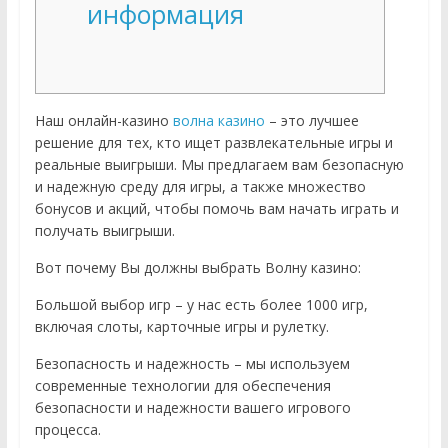
информация
Наш онлайн-казино
волна казино
– это лучшее
решение для тех, кто ищет развлекательные игры и
реальные выигрыши. Мы предлагаем вам безопасную
и надежную среду для игры, а также множество
бонусов и акций, чтобы помочь вам начать играть и
получать выигрыши.
Вот почему Вы должны выбрать Волну казино:
Большой выбор игр – у нас есть более 1000 игр,
включая слоты, карточные игры и рулетку.
Безопасность и надежность – мы используем
современные технологии для обеспечения
безопасности и надежности вашего игрового
процесса.