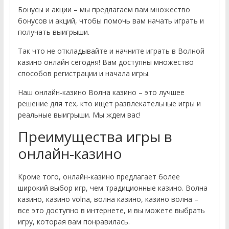
Бонусы и акции – мы предлагаем вам множество
бонусов и акций, чтобы помочь вам начать играть и
получать выигрыши.
Так что не откладывайте и начните играть в Волной
казино онлайн сегодня! Вам доступны множество
способов регистрации и начала игры.
Наш онлайн-казино Волна казино – это лучшее
решение для тех, кто ищет развлекательные игры и
реальные выигрыши. Мы ждем вас!
Преимущества игры в
онлайн-казино
Кроме того, онлайн-казино предлагает более
широкий выбор игр, чем традиционные казино. Волна
казино, казино volna, волна казино, казино волна –
все это доступно в интернете, и вы можете выбрать
игру, которая вам понравилась.