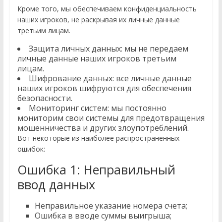
Кроме того, мы обеспечиваем конфиденциальность
наших игроков, не раскрывая их личные данные
третьим лицам.
Защита личных данных: мы не передаем
личные данные наших игроков третьим
лицам.
Шифрование данных: все личные данные
наших игроков шифруются для обеспечения
безопасности.
Мониторинг систем: мы постоянно
мониторим свои системы для предотвращения
мошенничества и других злоупотреблений.
Вот некоторые из наиболее распространенных
ошибок:
Ошибка 1: Неправильный
ввод данных
Неправильное указание номера счета;
Ошибка в вводе суммы выигрыша;