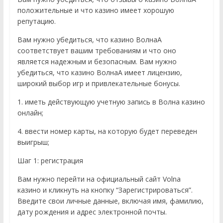
положительные и что казино имеет хорошую
репутацию.
Вам нужно убедиться, что казино ВолнаА
соответствует вашим требованиям и что оно
является надежным и безопасным. Вам нужно
убедиться, что казино ВолнаА имеет лицензию,
широкий выбор игр и привлекательные бонусы.
1. иметь действующую учетную запись в Волна казино
онлайн;
4. ввести номер карты, на которую будет переведен
выигрыш;
Шаг 1: регистрация
Вам нужно перейти на официальный сайт Volna
казино и кликнуть на кнопку “Зарегистрироваться”.
Введите свои личные данные, включая имя, фамилию,
дату рождения и адрес электронной почты.