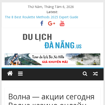
Thứ Năm, Tháng Tám 6, 2026
Latest:
The 8 Best Roulette Methods 2025 Expert Guide
The Best Online Casinos Australia Apps for Real Money Play
Бинго Бум 37: почему казахстанцы всё чаще выбирают
онлайн-формат
Mega Plinko: почему казахстанцы выбирают этот формат и
что за ним стоит
Warum Vox Casino 2026 in Deutschland Spieler mit Innovation
begeistert
Волна — акции сегодня