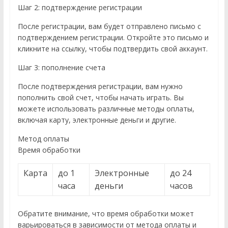
Шаг 2: подтверждение регистрации
После регистрации, вам будет отправлено письмо с
подтверждением регистрации. Откройте это письмо и
кликните на ссылку, чтобы подтвердить свой аккаунт.
Шаг 3: пополнение счета
После подтверждения регистрации, вам нужно
пополнить свой счет, чтобы начать играть. Вы
можете использовать различные методы оплаты,
включая карту, электронные деньги и другие.
Метод оплаты
Время обработки
Карта
до 1
Электронные
до 24
часа
деньги
часов
Обратите внимание, что время обработки может
варьироваться в зависимости от метода оплаты и