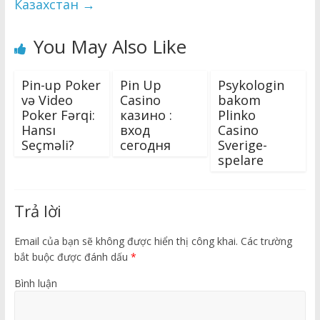
Казахстан
→
You May Also Like
Pin-up Poker
Pin Up
Psykologin
və Video
Casino
bakom
Poker Fərqi:
казино :
Plinko
Hansı
вход
Casino
Seçməli?
сегодня
Sverige-
spelare
Trả lời
Email của bạn sẽ không được hiển thị công khai.
Các trường
bắt buộc được đánh dấu
*
Bình luận