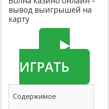
Волна казино онлайн –
вывод выигрышей на
карту
▶️
ИГРАТЬ
Содержимое