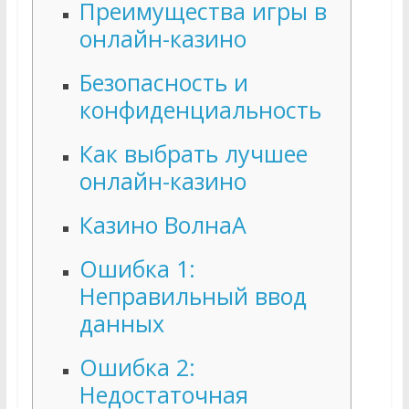
Преимущества игры в
онлайн-казино
Безопасность и
конфиденциальность
Как выбрать лучшее
онлайн-казино
Казино ВолнаА
Ошибка 1:
Неправильный ввод
данных
Ошибка 2:
Недостаточная