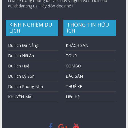
chia sẽ trong những bài viết đầy ý nghĩa và bổ ích của
dulichdanang.us. Hãy đón đọc nhé !
KINH NGHIỆM DU
THÔNG TIN HỮU
LỊCH
ÍCH
Du lịch Đà Nẵng
KHÁCH SẠN
Du lịch Hội An
TOUR
Du lịch Huế
COMBO
Du lịch Lý Sơn
ĐẶC SẢN
Du lịch Phong Nha
THUÊ XE
KHUYỄN MÃI
Liên Hệ