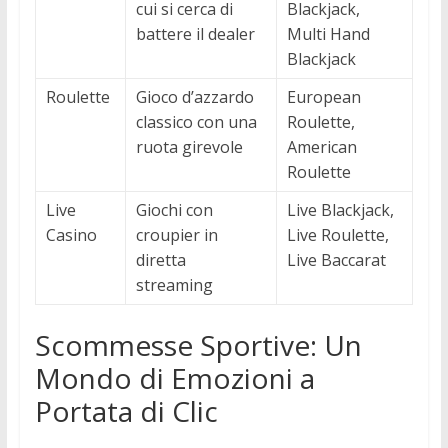
cui si cerca di
Blackjack,
battere il dealer
Multi Hand
Blackjack
Roulette
Gioco d’azzardo
European
classico con una
Roulette,
ruota girevole
American
Roulette
Live
Giochi con
Live Blackjack,
Casino
croupier in
Live Roulette,
diretta
Live Baccarat
streaming
Scommesse Sportive: Un
Mondo di Emozioni a
Portata di Clic