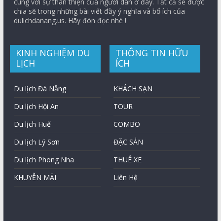
cùng với sự thân thiện của người dân ở đây. Tất cả sẽ được
chia sẽ trong những bài viết đầy ý nghĩa và bổ ích của
dulichdanang.us. Hãy đón đọc nhé !
KINH NGHIỆM DU
THÔNG TIN HỮU
LỊCH
ÍCH
Du lịch Đà Nẵng
KHÁCH SẠN
Du lịch Hội An
TOUR
Du lịch Huế
COMBO
Du lịch Lý Sơn
ĐẶC SẢN
Du lịch Phong Nha
THUÊ XE
KHUYỄN MÃI
Liên Hệ