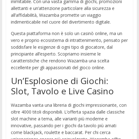
inimitabile. Con una vasta gamma di giochi, promozioni
allettanti e un’attenzione particolare alla sicurezza e
all’affidabilità, Wazamba promette un viaggio
indimenticabile nel cuore del divertimento digitale.
Questa piattaforma non è solo un casinò online, ma un
vero e proprio ecosistema di intrattenimento, pensato per
soddisfare le esigenze di ogni tipo di giocatore, dal
principiante all’esperto. Scopriamo insieme le
caratteristiche che rendono Wazamba una scelta
eccellente per gli appassionati del gioco online.
Un’Esplosione di Giochi:
Slot, Tavolo e Live Casino
Wazamba vanta una libreria di giochi impressionante, con
oltre 4000 titoli disponibili. L’offerta spazia dalle classiche
slot machine a tema, alle varianti più moderne e
innovative, passando per i giochi da tavolo più amati
come blackjack, roulette e baccarat. Per chi cerca