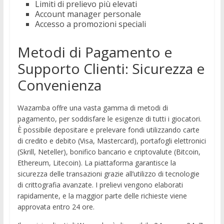
Limiti di prelievo più elevati
Account manager personale
Accesso a promozioni speciali
Metodi di Pagamento e
Supporto Clienti: Sicurezza e
Convenienza
Wazamba offre una vasta gamma di metodi di
pagamento, per soddisfare le esigenze di tutti i giocatori.
È possibile depositare e prelevare fondi utilizzando carte
di credito e debito (Visa, Mastercard), portafogli elettronici
(Skrill, Neteller), bonifico bancario e criptovalute (Bitcoin,
Ethereum, Litecoin). La piattaforma garantisce la
sicurezza delle transazioni grazie all’utilizzo di tecnologie
di crittografia avanzate. I prelievi vengono elaborati
rapidamente, e la maggior parte delle richieste viene
approvata entro 24 ore.