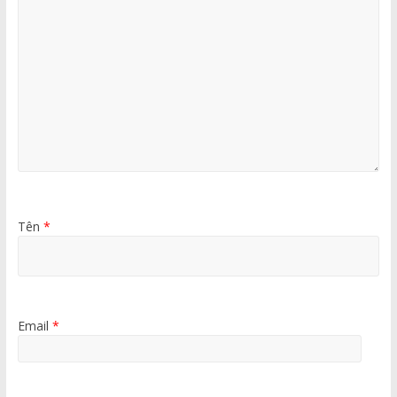
Tên
*
Email
*