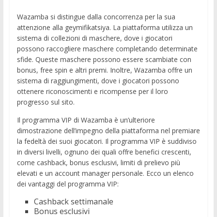
Wazamba si distingue dalla concorrenza per la sua
attenzione alla geymifikatsiya. La piattaforma utilizza un
sistema di collezioni di maschere, dove i giocatori
possono raccogliere maschere completando determinate
sfide. Queste maschere possono essere scambiate con
bonus, free spin e altri premi. Inoltre, Wazamba offre un
sistema di raggiungimenti, dove i giocatori possono
ottenere riconoscimenti e ricompense per il loro
progresso sul sito.
Il programma VIP di Wazamba è un’ulteriore
dimostrazione dell’impegno della piattaforma nel premiare
la fedeltà dei suoi giocatori. Il programma VIP è suddiviso
in diversi livelli, ognuno dei quali offre benefici crescenti,
come cashback, bonus esclusivi, limiti di prelievo più
elevati e un account manager personale. Ecco un elenco
dei vantaggi del programma VIP:
Cashback settimanale
Bonus esclusivi