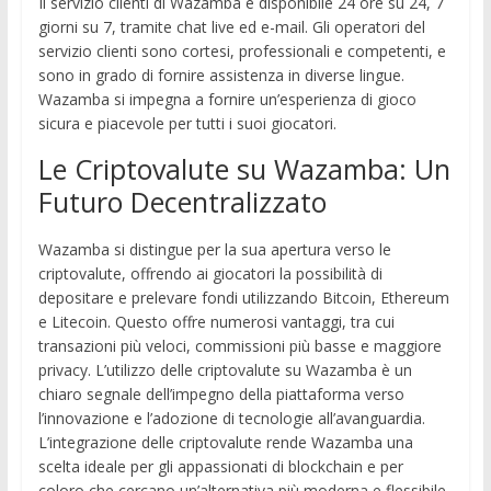
Il servizio clienti di Wazamba è disponibile 24 ore su 24, 7
giorni su 7, tramite chat live ed e-mail. Gli operatori del
servizio clienti sono cortesi, professionali e competenti, e
sono in grado di fornire assistenza in diverse lingue.
Wazamba si impegna a fornire un’esperienza di gioco
sicura e piacevole per tutti i suoi giocatori.
Le Criptovalute su Wazamba: Un
Futuro Decentralizzato
Wazamba si distingue per la sua apertura verso le
criptovalute, offrendo ai giocatori la possibilità di
depositare e prelevare fondi utilizzando Bitcoin, Ethereum
e Litecoin. Questo offre numerosi vantaggi, tra cui
transazioni più veloci, commissioni più basse e maggiore
privacy. L’utilizzo delle criptovalute su Wazamba è un
chiaro segnale dell’impegno della piattaforma verso
l’innovazione e l’adozione di tecnologie all’avanguardia.
L’integrazione delle criptovalute rende Wazamba una
scelta ideale per gli appassionati di blockchain e per
coloro che cercano un’alternativa più moderna e flessibile