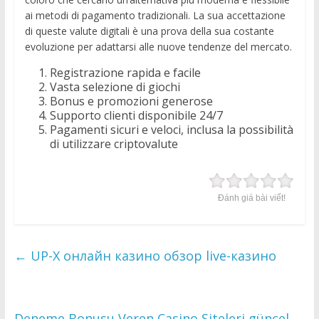
ai metodi di pagamento tradizionali. La sua accettazione
di queste valute digitali è una prova della sua costante
evoluzione per adattarsi alle nuove tendenze del mercato.
Registrazione rapida e facile
Vasta selezione di giochi
Bonus e promozioni generose
Supporto clienti disponibile 24/7
Pagamenti sicuri e veloci, inclusa la possibilità
di utilizzare criptovalute
Đánh giá bài viết!
←
UP-X онлайн казино обзор live-казино
Deneme Bonusu Veren Casino Siteleri güncel