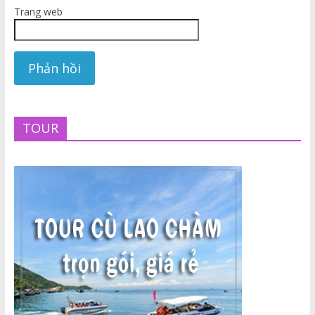
Trang web
TOUR