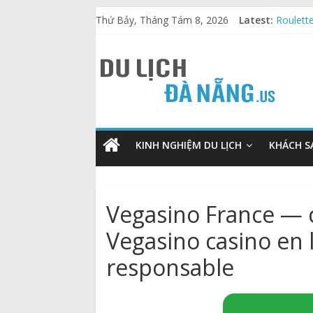
Thứ Bảy, Tháng Tám 8, 2026
Latest:
Roulett
Play Li
The Ult
The Ult
Program
KINH NGHIỆM DU LỊCH
KHÁCH S
Vegasino France — c
Vegasino casino en l
responsable