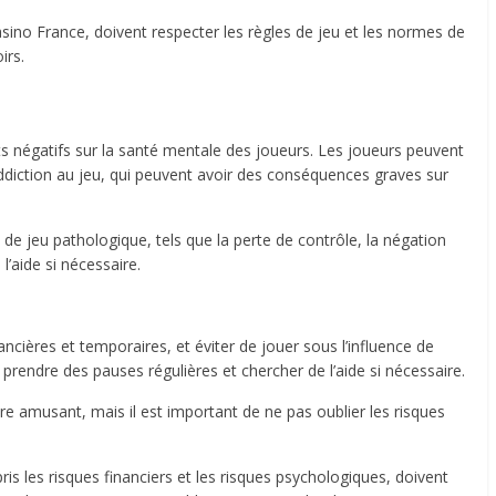
asino France, doivent respecter les règles de jeu et les normes de
irs.
ts négatifs sur la santé mentale des joueurs. Les joueurs peuvent
ddiction au jeu, qui peuvent avoir des conséquences graves sur
de jeu pathologique, tels que la perte de contrôle, la négation
l’aide si nécessaire.
ancières et temporaires, et éviter de jouer sous l’influence de
 prendre des pauses régulières et chercher de l’aide si nécessaire.
re amusant, mais il est important de ne pas oublier les risques
ris les risques financiers et les risques psychologiques, doivent