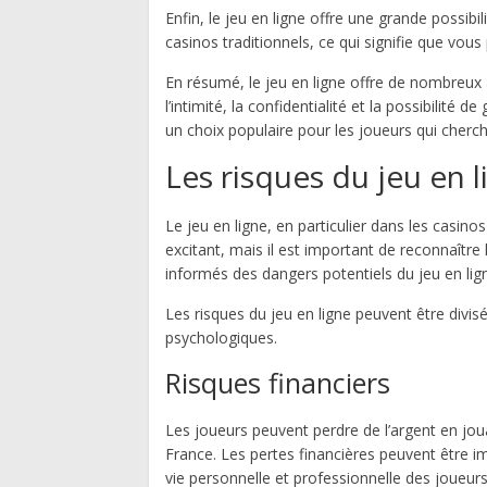
Enfin, le jeu en ligne offre une grande possib
casinos traditionnels, ce qui signifie que v
En résumé, le jeu en ligne offre de nombreux a
l’intimité, la confidentialité et la possibilité
un choix populaire pour les joueurs qui cherc
Les risques du jeu en l
Le jeu en ligne, en particulier dans les casinos
excitant, mais il est important de reconnaître 
informés des dangers potentiels du jeu en lig
Les risques du jeu en ligne peuvent être divisé
psychologiques.
Risques financiers
Les joueurs peuvent perdre de l’argent en jou
France. Les pertes financières peuvent être 
vie personnelle et professionnelle des joueurs