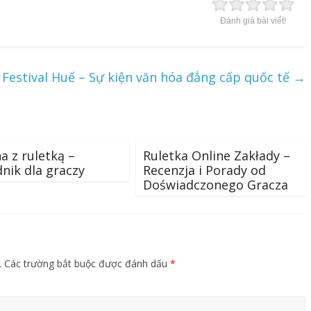
Đánh giá bài viết!
Festival Huế – Sự kiện văn hóa đẳng cấp quốc tế
→
a z ruletką –
Ruletka Online Zakłady –
nik dla graczy
Recenzja i Porady od
Doświadczonego Gracza
.
Các trường bắt buộc được đánh dấu
*