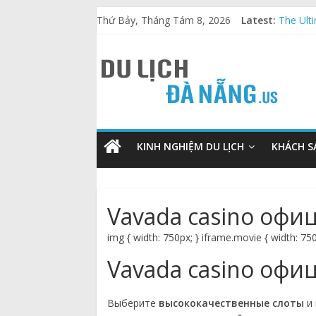
Thứ Bảy, Tháng Tám 8, 2026
Latest:
The Ult
Ruletka 
Play Li
The Ult
KINH NGHIỆM DU LỊCH
KHÁCH S
Vavada casino офи
img { width: 750px; } iframe.movie { width: 750
Vavada casino офи
Выберите
высококачественные слоты
и 