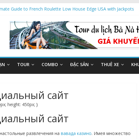
imate Guide to French Roulette Low House Edge USA with Jackpots
Bonus Zakłady: Najlepsze strategie i porady dla graczy
ve Roulette USA for PC: A Comprehensive Guide
imate Guide to French Roulette Low House Edge UK for Experts
ẠN
TOUR
COMBO
ĐẶC SẢN
THUÊ XE
KH
циальный сайт
px; height: 450px; }
циальный сайт
настольные развлечения на
вавада казино
. Имея множество