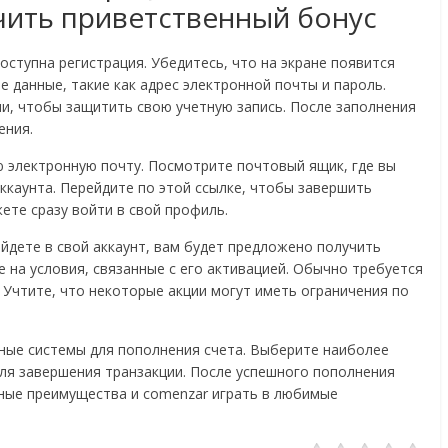
учить приветственный бонус
доступна регистрация. Убедитесь, что на экране появится
е данные, такие как адрес электронной почты и пароль.
, чтобы защитить свою учетную запись. После заполнения
ения.
ю электронную почту. Посмотрите почтовый ящик, где вы
аккаунта. Перейдите по этой ссылке, чтобы завершить
ете сразу войти в свой профиль.
айдете в свой аккаунт, вам будет предложено получить
 на условия, связанные с его активацией. Обычно требуется
. Учтите, что некоторые акции могут иметь ограничения по
ные системы для пополнения счета. Выберите наиболее
для завершения транзакции. После успешного пополнения
ные преимущества и comenzar играть в любимые