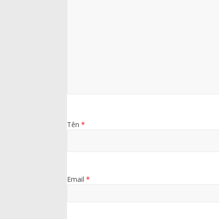
Tên
*
Email
*