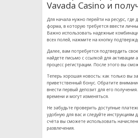
Vavada Casino и пол
Для начала нужно перейти на ресурс, где 
форма, в которую требуется ввести личны
Важно использовать надежные комбинации
всех полей, нажмите на кнопку подтвержд
Далее, вам потребуется подтвердить сво
найдете письмо с ссылкой для активации 
процесс регистрации. После этого вы смож
Теперь хорошая новость: как только вы з
приветственный бонус. Обратите внимание
внести первый депозит для его получения
времени и могут изменяться.
Не забудьте проверить доступные платеж
удобную для вас и следуйте инструкциям 
счёта вы сможете использовать начислен
развлечения.