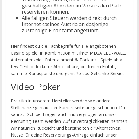
geschäftigen Abenden im Voraus den Platz
reservieren können.
Alle fälligen Steuern werden direkt durch
Internet casinos Austria an dasjenige
zuständige Finanzamt abgeführt.
Hier findest du die Fachbegriffe für alle angebotenen
Casino Spiele. In Kombination mit ihrer MEGA LED-WALL,
Automatenspiel, Entertainment & Tonkunst. Spiele ab a
few Cent, in lockerer Atmosphäre, bei freiem Eintritt,
sammle Bonuspunkte und genieße das Getränke-Service.
Video Poker
Praktika in unserem Hersteller werden wie andere
Stellenanzeigen auf der Karriereseite ausgeschrieben. Du
kannst Dich bei Fragen auch mit vergnügen an unser
Recruiting Team wenden. Auf Unverträglichkeiten nehmen
wir natürlich Rücksicht und bereithalten dir Alternativen.
Nutze für deine Reservierungs-Anfrage einfach unser