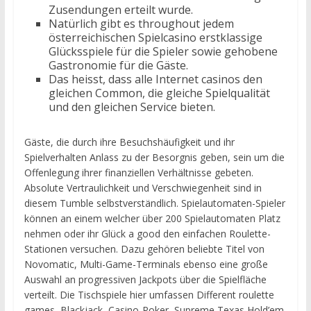
Zusendungen erteilt wurde.
Natürlich gibt es throughout jedem
österreichischen Spielcasino erstklassige
Glücksspiele für die Spieler sowie gehobene
Gastronomie für die Gäste.
Das heisst, dass alle Internet casinos den
gleichen Common, die gleiche Spielqualität
und den gleichen Service bieten.
Gäste, die durch ihre Besuchshäufigkeit und ihr
Spielverhalten Anlass zu der Besorgnis geben, sein um die
Offenlegung ihrer finanziellen Verhältnisse gebeten.
Absolute Vertraulichkeit und Verschwiegenheit sind in
diesem Tumble selbstverständlich. Spielautomaten-Spieler
können an einem welcher über 200 Spielautomaten Platz
nehmen oder ihr Glück a good den einfachen Roulette-
Stationen versuchen. Dazu gehören beliebte Titel von
Novomatic, Multi-Game-Terminals ebenso eine große
Auswahl an progressiven Jackpots über die Spielfläche
verteilt. Die Tischspiele hier umfassen Different roulette
games, Blackjack, Casino-Poker, Supreme Texas Hold’em