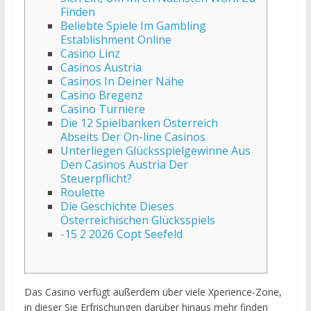
Finden
Beliebte Spiele Im Gambling
Establishment Online
Casino Linz
Casinos Austria
Casinos In Deiner Nähe
Casino Bregenz
Casino Turniere
Die 12 Spielbanken Österreich
Abseits Der On-line Casinos
Unterliegen Glücksspielgewinne Aus
Den Casinos Austria Der
Steuerpflicht?
Roulette
Die Geschichte Dieses
Österreichischen Glücksspiels
-15 2 2026 Copt Seefeld
Das Casino verfügt außerdem über viele Xperience-Zone,
in dieser Sie Erfrischungen darüber hinaus mehr finden