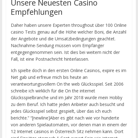
Unsere Neuesten Casino
Empfehlungen
Daher haben unsere Experten throughout über 100 Online
casino Tests genau auf die Höhe welcher Boni, die Anzahl
der Angebote und die Umsatzbedingungen geachtet.
Nachnahme-Sendung müssen vom Empfänger
entgegengenommen sein. Ist dies bei weitem nicht der
Fall, ist eine Postnachricht hinterlassen.
Ich spielte doch in den ersten Online Casinos, expire es im
Net gab und erfreue mich bis heute an
verantwortungsvollem On the web Glücksspiel. Seit 2006
schreibe ich wirklich für die On the internet
Glücksspielbranche und im Jahr 2018 wurde mein Hobby
zu dem Beruf. Ich hatte jeden Anbieter auch besucht und
jedes Glücksspiel selbst gespielt, über das ich euch
berichte.” “[newline]Aber es gibt nach wie vor hunderte
von anderen Spielautomaten, vor denen man in einem der
12 Internet casinos in Österreich Sitz nehmen kann. Dort