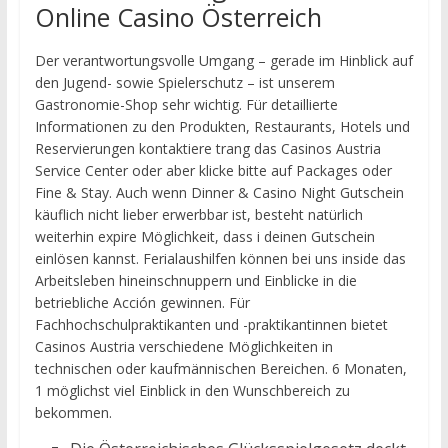
Online Casino Österreich
Der verantwortungsvolle Umgang – gerade im Hinblick auf
den Jugend- sowie Spielerschutz – ist unserem
Gastronomie-Shop sehr wichtig. Für detaillierte
Informationen zu den Produkten, Restaurants, Hotels und
Reservierungen kontaktiere trang das Casinos Austria
Service Center oder aber klicke bitte auf Packages oder
Fine & Stay. Auch wenn Dinner & Casino Night Gutschein
käuflich nicht lieber erwerbbar ist, besteht natürlich
weiterhin expire Möglichkeit, dass i deinen Gutschein
einlösen kannst. Ferialaushilfen können bei uns inside das
Arbeitsleben hineinschnuppern und Einblicke in die
betriebliche Acción gewinnen. Für
Fachhochschulpraktikanten und -praktikantinnen bietet
Casinos Austria verschiedene Möglichkeiten in
technischen oder kaufmännischen Bereichen. 6 Monaten,
1 möglichst viel Einblick in den Wunschbereich zu
bekommen.