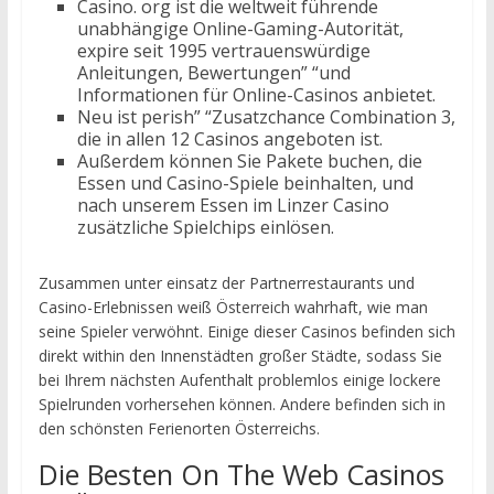
Casino. org ist die weltweit führende
unabhängige Online-Gaming-Autorität,
expire seit 1995 vertrauenswürdige
Anleitungen, Bewertungen” “und
Informationen für Online-Casinos anbietet.
Neu ist perish” “Zusatzchance Combination 3,
die in allen 12 Casinos angeboten ist.
Außerdem können Sie Pakete buchen, die
Essen und Casino-Spiele beinhalten, und
nach unserem Essen im Linzer Casino
zusätzliche Spielchips einlösen.
Zusammen unter einsatz der Partnerrestaurants und
Casino-Erlebnissen weiß Österreich wahrhaft, wie man
seine Spieler verwöhnt. Einige dieser Casinos befinden sich
direkt within den Innenstädten großer Städte, sodass Sie
bei Ihrem nächsten Aufenthalt problemlos einige lockere
Spielrunden vorhersehen können. Andere befinden sich in
den schönsten Ferienorten Österreichs.
Die Besten On The Web Casinos