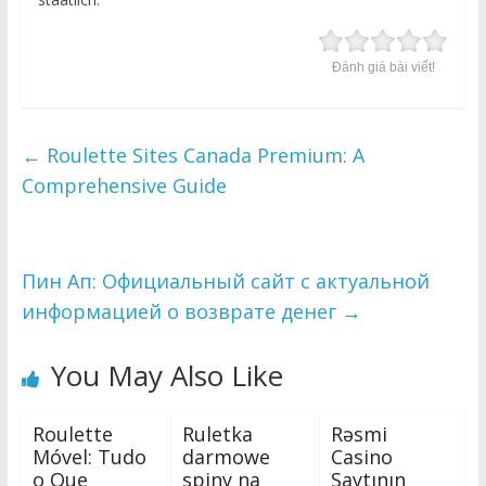
Đánh giá bài viết!
←
Roulette Sites Canada Premium: A
Comprehensive Guide
Пин Ап: Официальный сайт с актуальной
информацией о возврате денег
→
You May Also Like
Roulette
Ruletka
Rəsmi
Móvel: Tudo
darmowe
Casino
o Que
spiny na
Saytının