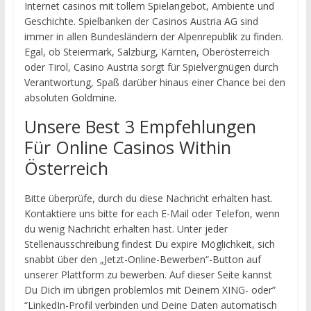
Internet casinos mit tollem Spielangebot, Ambiente und
Geschichte. Spielbanken der Casinos Austria AG sind
immer in allen Bundesländern der Alpenrepublik zu finden.
Egal, ob Steiermark, Salzburg, Kärnten, Oberösterreich
oder Tirol, Casino Austria sorgt für Spielvergnügen durch
Verantwortung, Spaß darüber hinaus einer Chance bei den
absoluten Goldmine.
Unsere Best 3 Empfehlungen
Für Online Casinos Within
Österreich
Bitte überprüfe, durch du diese Nachricht erhalten hast.
Kontaktiere uns bitte for each E-Mail oder Telefon, wenn
du wenig Nachricht erhalten hast. Unter jeder
Stellenausschreibung findest Du expire Möglichkeit, sich
snabbt über den „Jetzt-Online-Bewerben“-Button auf
unserer Plattform zu bewerben. Auf dieser Seite kannst
Du Dich im übrigen problemlos mit Deinem XING- oder”
“LinkedIn-Profil verbinden und Deine Daten automatisch