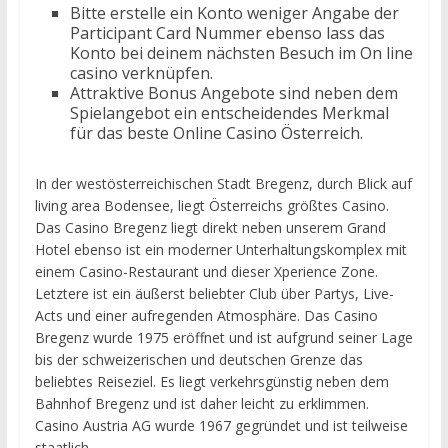
Bitte erstelle ein Konto weniger Angabe der
Participant Card Nummer ebenso lass das
Konto bei deinem nächsten Besuch im On line
casino verknüpfen.
Attraktive Bonus Angebote sind neben dem
Spielangebot ein entscheidendes Merkmal
für das beste Online Casino Österreich.
In der westösterreichischen Stadt Bregenz, durch Blick auf
living area Bodensee, liegt Österreichs größtes Casino.
Das Casino Bregenz liegt direkt neben unserem Grand
Hotel ebenso ist ein moderner Unterhaltungskomplex mit
einem Casino-Restaurant und dieser Xperience Zone.
Letztere ist ein äußerst beliebter Club über Partys, Live-
Acts und einer aufregenden Atmosphäre. Das Casino
Bregenz wurde 1975 eröffnet und ist aufgrund seiner Lage
bis der schweizerischen und deutschen Grenze das
beliebtes Reiseziel. Es liegt verkehrsgünstig neben dem
Bahnhof Bregenz und ist daher leicht zu erklimmen.
Casino Austria AG wurde 1967 gegründet und ist teilweise
staatlich.