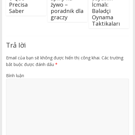
Precisa
żywo –
İcmalı:
Saber
poradnik dla
Bələdçi
graczy
Oynama
Taktikaları
Trả lời
Email của bạn sẽ không được hiển thị công khai.
Các trường
bắt buộc được đánh dấu
*
Bình luận