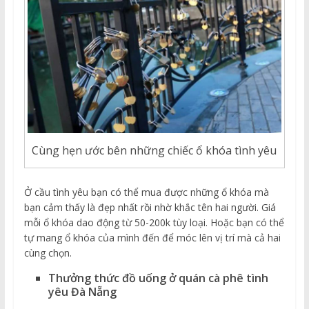
Cùng hẹn ước bên những chiếc ổ khóa tình yêu
Ở cầu tình yêu bạn có thể mua được những ổ khóa mà
bạn cảm thấy là đẹp nhất rồi nhờ khắc tên hai người. Giá
mỗi ổ khóa dao động từ 50-200k tùy loại. Hoặc bạn có thể
tự mang ổ khóa của mình đến để móc lên vị trí mà cả hai
cùng chọn.
Thưởng thức đồ uống ở quán cà phê tình
yêu Đà Nẵng