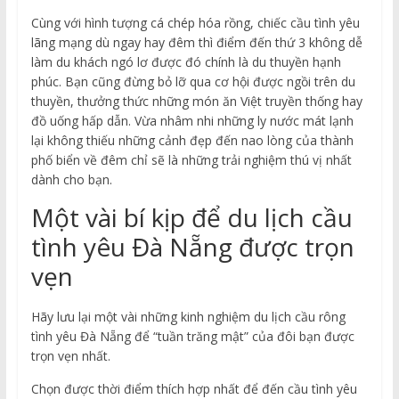
Cùng với hình tượng cá chép hóa rồng, chiếc cầu tình yêu
lãng mạng dù ngay hay đêm thì điểm đến thứ 3 không dễ
làm du khách ngó lơ được đó chính là du thuyền hạnh
phúc. Bạn cũng đừng bỏ lỡ qua cơ hội được ngồi trên du
thuyền, thưởng thức những món ăn Việt truyền thống hay
đồ uống hấp dẫn. Vừa nhâm nhi những ly nước mát lạnh
lại không thiếu những cảnh đẹp đến nao lòng của thành
phố biển về đêm chỉ sẽ là những trải nghiệm thú vị nhất
dành cho bạn.
Một vài bí kịp để du lịch cầu
tình yêu Đà Nẵng được trọn
vẹn
Hãy lưu lại một vài những kinh nghiệm du lịch cầu rông
tình yêu Đà Nẵng để “tuần trăng mật” của đôi bạn được
trọn vẹn nhất.
Chọn được thời điểm thích hợp nhất để đến cầu tình yêu