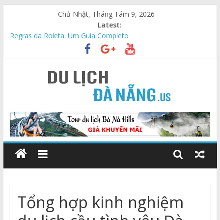
Chủ Nhật, Tháng Tám 9, 2026
Latest:
Демо-режим в казино: тренировка перед реальной игрой
или просто развлечение?
Regras da Roleta: Um Guia Completo
Luckia aircash isplata – Sve što trebate znati o ovom
popularnom online klađenju
Play Live Roulette USA 2026: A Comprehensive Guide
The Ultimate Guide to Roulette for Beginners UK 2026
Tổng hợp kinh nghiệm