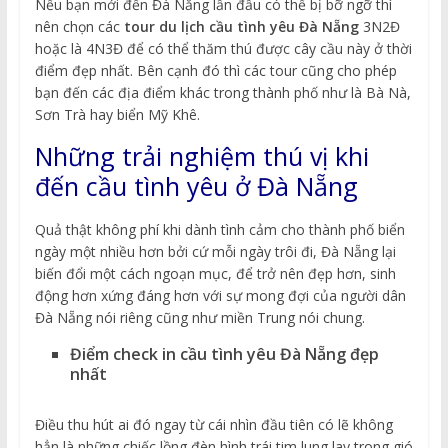
Nếu bạn mới đến Đà Nẵng lần đầu có thể bị bỡ ngỡ thì
nên chọn các
tour du lịch cầu tình yêu Đà Nẵng
3N2Đ
hoặc là 4N3Đ để có thể thăm thú được cây cầu này ở thời
điểm đẹp nhất. Bên cạnh đó thì các tour cũng cho phép
bạn đến các địa điểm khác trong thành phố như là Bà Nà,
Sơn Trà hay biển Mỹ Khê.
Những trải nghiệm thú vị khi
đến cầu tình yêu ở Đà Nẵng
Quả thật không phí khi dành tình cảm cho thành phố biển
ngày một nhiều hơn bởi cứ mỗi ngày trôi đi, Đà Nẵng lại
biến đổi một cách ngoạn mục, để trở nên đẹp hơn, sinh
động hơn xứng đáng hơn với sự mong đợi của người dân
Đà Nẵng nói riêng cũng như miền Trung nói chung.
Điểm check in cầu tình yêu Đà Nẵng đẹp
nhất
Điều thu hút ai đó ngay từ cái nhìn đầu tiên có lẽ không
hẳn là những chiếc lồng đèn hình trái tim lung lay trong gió