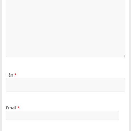
Tên
*
Email
*