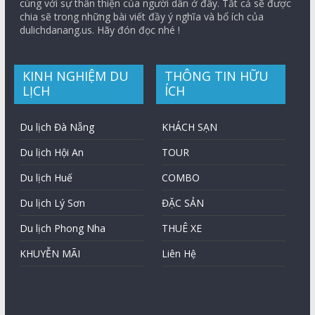
cùng với sự thân thiện của người dân ở đây. Tất cả sẽ được
chia sẽ trong những bài viết đầy ý nghĩa và bổ ích của
dulichdanang.us. Hãy đón đọc nhé !
KINH NGHIỆM DU
THÔNG TIN HỮU
LỊCH
ÍCH
Du lịch Đà Nẵng
KHÁCH SẠN
Du lịch Hội An
TOUR
Du lịch Huế
COMBO
Du lịch Lý Sơn
ĐẶC SẢN
Du lịch Phong Nha
THUÊ XE
KHUYỄN MÃI
Liên Hệ