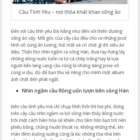
Cầu Tình Yêu – nơi thỏa khát khao sống ảo
Đến với cầu tình yêu Đà Nẵng như đến với thiên đường
sống ảo vậy. Mỗi góc của cây cầu đều cho ra những post
hình vô cùng ấn tượng, hút mắt và có chút gì đó siêu ảo
diệu. Thẩn thơ nhìn ngắm ra sông Hàn, đưa tay hứng lấy
những dòng nước tuôn ra từ cá chép trắng hay là tựa
người bên lang cang cầu cũng là những dáng pose vô
cùng vi dịu, đủ để bạn thu về riêng cho mình một album
ảnh chất đến phát ngất.
Nhìn ngắm cầu Rồng uốn lượn bên sông Hàn
Đến cầu tình yêu mà chỉ chụp hình thôi thì hơi phí, đứng
trên cây cầu nhìn ngắm ra bờ sông Hàn thấy dòng nước
trôi một cách hiền hòa sẽ khiến cho tâm hồn bạn trở nên
phiêu bồng, chẳng muốn thoát ra. Không những thế, khi
màn đêm buông xuống cũng là lúc những tòa nhà bên