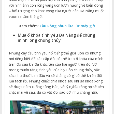
với hình ảnh con rồng vàng uốn lượn hướng về biển đông
– biểu tượng cho khát vọng của người dân Đà Nẵng muốn
vươn ra tầm thế giới.
Xem thêm:
Cầu Rồng phun lửa lúc mấy giờ
Mua ổ khóa tình yêu Đà Nẵng để chứng
minh lòng chung thủy
Những cây cầu tình yêu nổi tiếng thế giới luôn có những
nơi riêng biệt để các cặp đôi có thể treo ổ khóa của mình
trên đó sau khi đã khắc tên của hai người trên đó. Với
mong muốn rằng, tình yêu của họ luôn chung thủy, sắc
sắc như thuở ban đầu và sẽ chẳng có gì có thể khiến đôi
lứa tách rồi. Những chiếc chìa khóa sau khi đã khóa xong
sẽ được ném xuống sông Hàn, với ý nghĩa rằng họ sẽ bền
chặt mãi về sau, dù có vật đổi sao dời như chăng nữa.