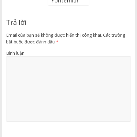
Yöntemlər
Trả lời
Email của bạn sẽ không được hiển thị công khai.
Các trường
bắt buộc được đánh dấu
*
Bình luận