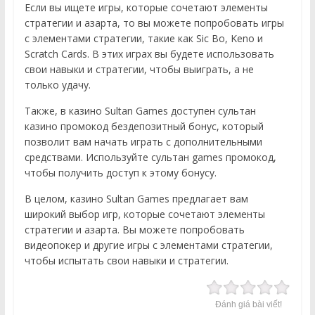
Если вы ищете игры, которые сочетают элементы
стратегии и азарта, то вы можете попробовать игры
с элементами стратегии, такие как Sic Bo, Keno и
Scratch Cards. В этих играх вы будете использовать
свои навыки и стратегии, чтобы выиграть, а не
только удачу.
Также, в казино Sultan Games доступен сультан
казино промокод бездепозитный бонус, который
позволит вам начать играть с дополнительными
средствами. Используйте сультан games промокод,
чтобы получить доступ к этому бонусу.
В целом, казино Sultan Games предлагает вам
широкий выбор игр, которые сочетают элементы
стратегии и азарта. Вы можете попробовать
видеопокер и другие игры с элементами стратегии,
чтобы испытать свои навыки и стратегии.
Đánh giá bài viết!