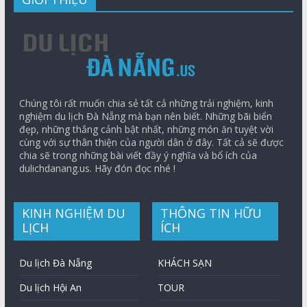
Chúng tôi rất muốn chia sẻ tất cả những trải nghiệm, kinh
nghiệm du lịch Đà Nẵng mà bạn nên biết. Những bãi biển
đẹp, những thắng cảnh bật nhất, những món ăn tuyệt vời
cùng với sự thân thiện của người dân ở đây. Tất cả sẽ được
chia sẽ trong những bài viết đầy ý nghĩa và bổ ích của
dulichdanang.us. Hãy đón đọc nhé !
KINH NGHIỆM DU
THÔNG TIN HỮU
LỊCH
ÍCH
Du lịch Đà Nẵng
KHÁCH SẠN
Du lịch Hội An
TOUR