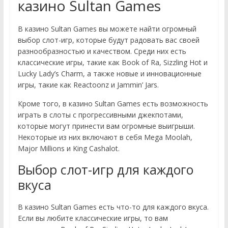
казино Sultan Games
В казино Sultan Games вы можете найти огромный
выбор слот-игр, которые будут радовать вас своей
разнообразностью и качеством. Среди них есть
классические игры, такие как Book of Ra, Sizzling Hot и
Lucky Lady’s Charm, а также новые и инновационные
игры, такие как Reactoonz и Jammin’ Jars.
Кроме того, в казино Sultan Games есть возможность
играть в слоты с прогрессивными джекпотами,
которые могут принести вам огромные выигрыши.
Некоторые из них включают в себя Mega Moolah,
Major Millions и King Cashalot.
Выбор слот-игр для каждого
вкуса
В казино Sultan Games есть что-то для каждого вкуса.
Если вы любите классические игры, то вам