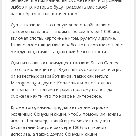
решение. В этом казино вы сможете найти огромный
выбор игр, которые будут радовать вас своей
разнообразностью и качеством.
Султан казино – это популярное онлайн-казино,
которое предлагает своим игрокам более 1 000 игр,
включая слоты, карточные игры, рулетку и другие.
Казино имеет лицензию и работает в соответствии с
международными стандартами безопасности.
Один из главных преимуществ казино Sultan Games –
это его коллекция игр. Здесь вы сможете найти игры
от известных разработчиков, таких как NetEnt,
Microgaming и другие. Коллекция игр постоянно
пополняется новыми играми, поэтому вы всегда
сможете найти что-то новое и интересное.
Кроме того, казино предлагает своим игрокам
различные бонусы и акции, чтобы помочь им начать
играть. Например, новый игрок может получить
бесплатный бонус в размере 100% от первого
депозита, а также другие бонусы и акции.