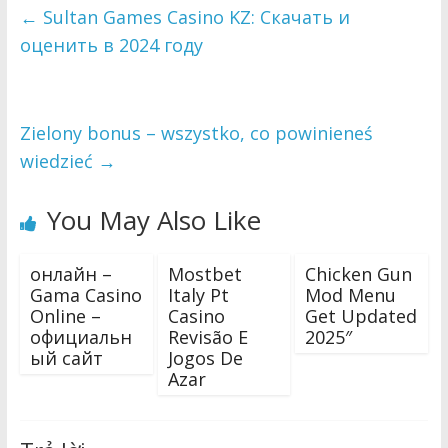
←
Sultan Games Casino KZ: Скачать и
оценить в 2024 году
Zielony bonus – wszystko, co powinieneś
wiedzieć
→
You May Also Like
онлайн –
Mostbet
Chicken Gun
Gama Casino
Italy Pt
Mod Menu
Online –
Casino
Get Updated
официальн
Revisão E
2025″
ый сайт
Jogos De
Azar