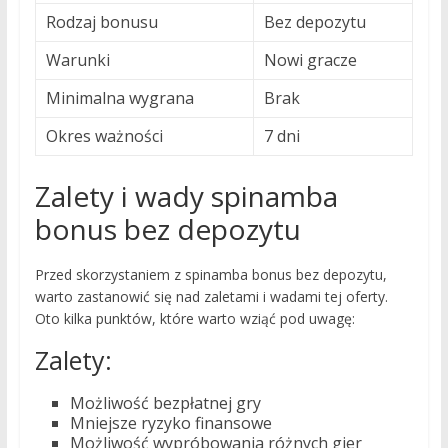
Rodzaj bonusu
Bez depozytu
Warunki
Nowi gracze
Minimalna wygrana
Brak
Okres ważności
7 dni
Zalety i wady spinamba
bonus bez depozytu
Przed skorzystaniem z spinamba bonus bez depozytu,
warto zastanowić się nad zaletami i wadami tej oferty.
Oto kilka punktów, które warto wziąć pod uwagę:
Zalety:
Możliwość bezpłatnej gry
Mniejsze ryzyko finansowe
Możliwość wypróbowania różnych gier