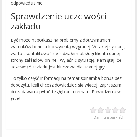
odpowiedzialnie.
Sprawdzenie uczciwości
zakładu
Być może napotkasz na problemy z dotrzymaniem
warunków bonusu lub wypłatą wygranej. W takiej sytuacji,
warto skontaktować się z działem obsługi klienta danej
strony zakładów online i wyjaśnić sytuację. Pamiętaj, że
uczciwość zakładu jest kluczowa dla udanej gry.
To tylko część informacji na temat spinamba bonus bez
depozytu. Jeśli chcesz dowiedzieć się więcej, zapraszam
do zadawania pytań i zgłębiania tematu. Powodzenia w
grze!
Đánh giá bài viết!