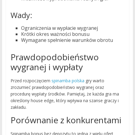
Wady:
Ograniczenia w wypłacie wygranej
Krótki okres ważności bonusu
Wymagane spełnienie warunków obrotu
Prawdopodobieństwo
wygranej i wypłaty
Przed rozpoczęciem
spinamba polska
gry warto
zrozumieć prawdopodobieństwo wygranej oraz
procedurę wypłaty środków. Pamiętaj, że każda gra ma
określony house edge, który wpływa na szanse graczy i
zakładu.
Porównanie z konkurentami
Spinamba bonus bez depozytu to jedna z wielu ofert