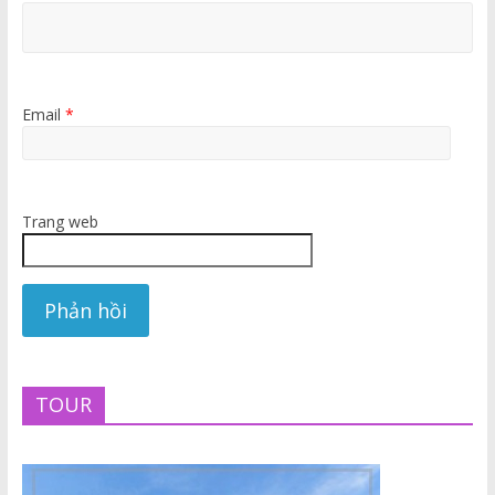
Email
*
Trang web
TOUR