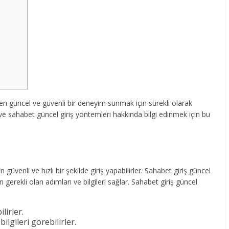
 en güncel ve güvenli bir deneyim sunmak için sürekli olarak
ri ve sahabet güncel giriş yöntemleri hakkında bilgi edinmek için bu
güvenli ve hızlı bir şekilde giriş yapabilirler. Sahabet giriş güncel
çin gerekli olan adımları ve bilgileri sağlar. Sahabet giriş güncel
lirler.
ilgileri görebilirler.