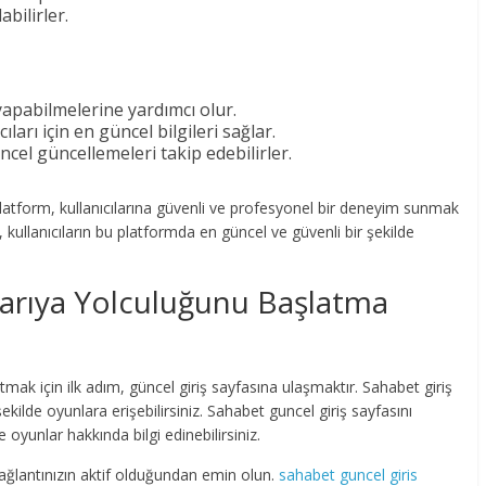
bilirler.
 yapabilmelerine yardımcı olur.
ıları için en güncel bilgileri sağlar.
el güncellemeleri takip edebilirler.
platform, kullanıcılarına güvenli ve profesyonel bir deneyim sunmak
, kullanıcıların bu platformda en güncel ve güvenli bir şekilde
arıya Yolculuğunu Başlatma
ak için ilk adım, güncel giriş sayfasına ulaşmaktır. Sahabet giriş
şekilde oyunlara erişebilirsiniz. Sahabet guncel giriş sayfasını
oyunlar hakkında bilgi edinebilirsiniz.
bağlantınızın aktif olduğundan emin olun.
sahabet guncel giris