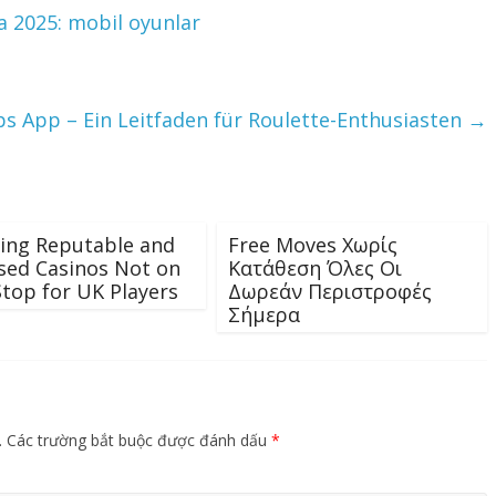
 2025: mobil oyunlar
ps App – Ein Leitfaden für Roulette-Enthusiasten
→
ing Reputable and
Free Moves Χωρίς
sed Casinos Not on
Κατάθεση Όλες Οι
op for UK Players
Δωρεάν Περιστροφές
Σήμερα
.
Các trường bắt buộc được đánh dấu
*