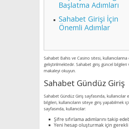
Başlatma Adımları
Sahabet Girişi İçin
Önemli Adımlar
Sahabet Bahis ve Casino sitesi, kullanıcılarına
geliştirilmektedir. Sahabet giriş güncel bilgile
makaleyi okuyun.
Sahabet Gündüz Giriş
Sahabet Gündüz Giriş sayfasında, kullanıcılar en 
bilgileri, kullanıcıların siteye giriş yapabilmek i
sayfasında, kullanıcılar:
Şifre sıfırlama adımlarını takip edebi
Yeni hesap oluşturmak için gerekli b