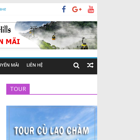
ане
UYẾN MÃI
LIÊN HỆ
TOUR