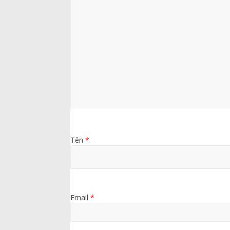
Tên
*
Email
*