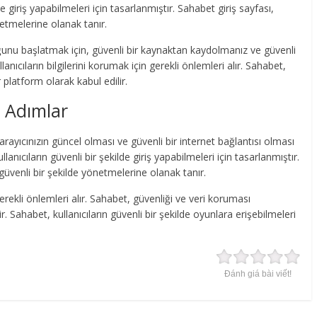
de giriş yapabilmeleri için tasarlanmıştır. Sahabet giriş sayfası,
netmelerine olanak tanır.
unu başlatmak için, güvenli bir kaynaktan kaydolmanız ve güvenli
nıcıların bilgilerini korumak için gerekli önlemleri alır. Sahabet,
platform olarak kabul edilir.
i Adımlar
arayıcınızın güncel olması ve güvenli bir internet bağlantısı olması
anıcıların güvenli bir şekilde giriş yapabilmeleri için tasarlanmıştır.
ı güvenli bir şekilde yönetmelerine olanak tanır.
gerekli önlemleri alır. Sahabet, güvenliği ve veri koruması
 Sahabet, kullanıcıların güvenli bir şekilde oyunlara erişebilmeleri
Đánh giá bài viết!