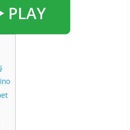
️ PLAY
ş
ino
bet
u