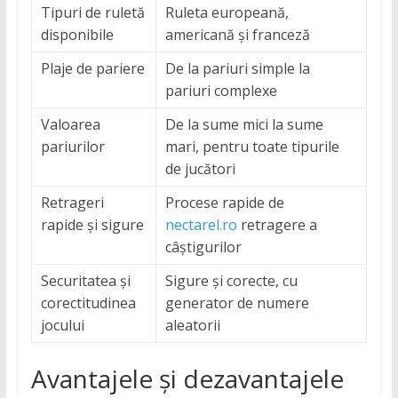
Tipuri de ruletă
Ruleta europeană,
disponibile
americană și franceză
Plaje de pariere
De la pariuri simple la
pariuri complexe
Valoarea
De la sume mici la sume
pariurilor
mari, pentru toate tipurile
de jucători
Retrageri
Procese rapide de
rapide și sigure
nectarel.ro
retragere a
câștigurilor
Securitatea și
Sigure și corecte, cu
corectitudinea
generator de numere
jocului
aleatorii
Avantajele și dezavantajele