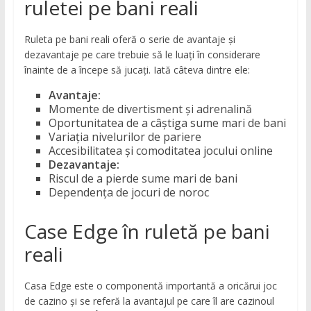
ruletei pe bani reali
Ruleta pe bani reali oferă o serie de avantaje și
dezavantaje pe care trebuie să le luați în considerare
înainte de a începe să jucați. Iată câteva dintre ele:
Avantaje:
Momente de divertisment și adrenalină
Oportunitatea de a câștiga sume mari de bani
Variația nivelurilor de pariere
Accesibilitatea și comoditatea jocului online
Dezavantaje:
Riscul de a pierde sume mari de bani
Dependența de jocuri de noroc
Case Edge în ruletă pe bani
reali
Casa Edge este o componentă importantă a oricărui joc
de cazino și se referă la avantajul pe care îl are cazinoul