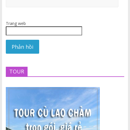
Trang web
TOUR