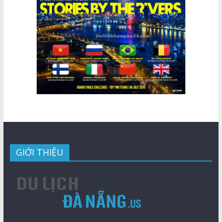
GIỚI THIỆU