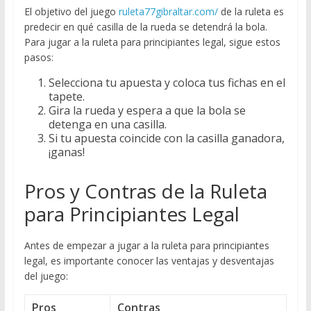
El objetivo del juego
ruleta77gibraltar.com/
de la ruleta es
predecir en qué casilla de la rueda se detendrá la bola.
Para jugar a la ruleta para principiantes legal, sigue estos
pasos:
Selecciona tu apuesta y coloca tus fichas en el
tapete.
Gira la rueda y espera a que la bola se
detenga en una casilla.
Si tu apuesta coincide con la casilla ganadora,
¡ganas!
Pros y Contras de la Ruleta
para Principiantes Legal
Antes de empezar a jugar a la ruleta para principiantes
legal, es importante conocer las ventajas y desventajas
del juego:
Pros
Contras