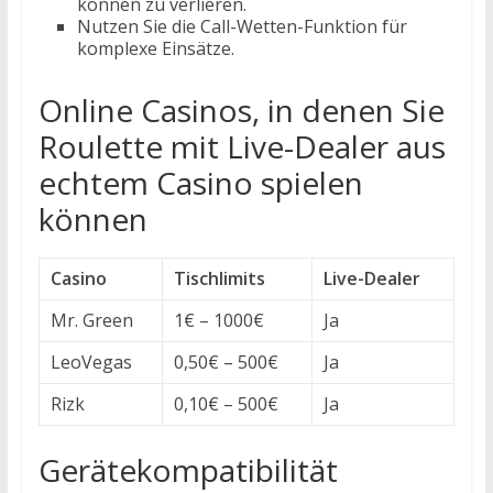
können zu verlieren.
Nutzen Sie die Call-Wetten-Funktion für
komplexe Einsätze.
Online Casinos, in denen Sie
Roulette mit Live-Dealer aus
echtem Casino spielen
können
Casino
Tischlimits
Live-Dealer
Mr. Green
1€ – 1000€
Ja
LeoVegas
0,50€ – 500€
Ja
Rizk
0,10€ – 500€
Ja
Gerätekompatibilität