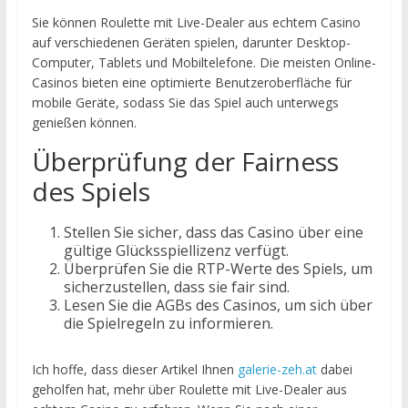
Sie können Roulette mit Live-Dealer aus echtem Casino
auf verschiedenen Geräten spielen, darunter Desktop-
Computer, Tablets und Mobiltelefone. Die meisten Online-
Casinos bieten eine optimierte Benutzeroberfläche für
mobile Geräte, sodass Sie das Spiel auch unterwegs
genießen können.
Überprüfung der Fairness
des Spiels
Stellen Sie sicher, dass das Casino über eine
gültige Glücksspiellizenz verfügt.
Überprüfen Sie die RTP-Werte des Spiels, um
sicherzustellen, dass sie fair sind.
Lesen Sie die AGBs des Casinos, um sich über
die Spielregeln zu informieren.
Ich hoffe, dass dieser Artikel Ihnen
galerie-zeh.at
dabei
geholfen hat, mehr über Roulette mit Live-Dealer aus