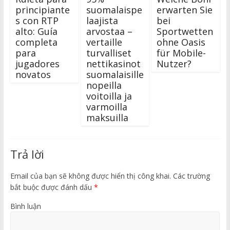
principiante
suomalaispe
erwarten Sie
s con RTP
laajista
bei
alto: Guía
arvostaa –
Sportwetten
completa
vertaille
ohne Oasis
para
turvalliset
für Mobile-
jugadores
nettikasinot
Nutzer?
novatos
suomalaisille
nopeilla
voitoilla ja
varmoilla
maksuilla
Trả lời
Email của bạn sẽ không được hiển thị công khai.
Các trường
bắt buộc được đánh dấu
*
Bình luận