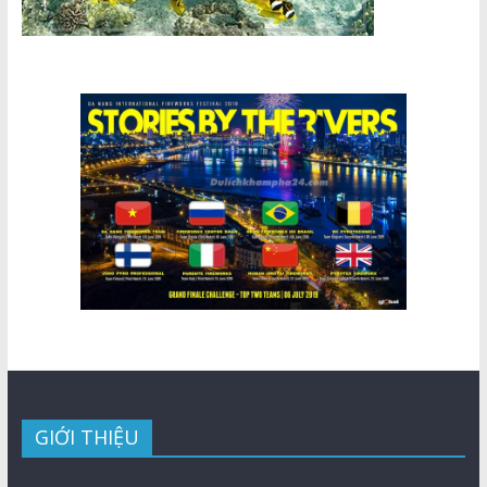
GIỚI THIỆU