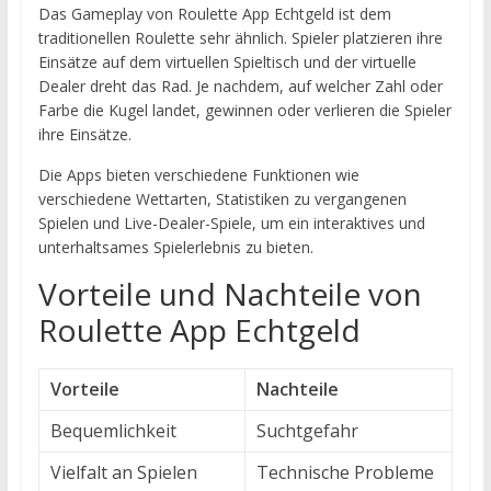
Das Gameplay von Roulette App Echtgeld ist dem
traditionellen Roulette sehr ähnlich. Spieler platzieren ihre
Einsätze auf dem virtuellen Spieltisch und der virtuelle
Dealer dreht das Rad. Je nachdem, auf welcher Zahl oder
Farbe die Kugel landet, gewinnen oder verlieren die Spieler
ihre Einsätze.
Die Apps bieten verschiedene Funktionen wie
verschiedene Wettarten, Statistiken zu vergangenen
Spielen und Live-Dealer-Spiele, um ein interaktives und
unterhaltsames Spielerlebnis zu bieten.
Vorteile und Nachteile von
Roulette App Echtgeld
Vorteile
Nachteile
Bequemlichkeit
Suchtgefahr
Vielfalt an Spielen
Technische Probleme