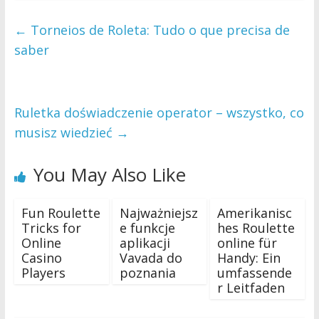
←
Torneios de Roleta: Tudo o que precisa de
saber
Ruletka doświadczenie operator – wszystko, co
musisz wiedzieć
→
You May Also Like
Fun Roulette
Najważniejsz
Amerikanisc
Tricks for
e funkcje
hes Roulette
Online
aplikacji
online für
Casino
Vavada do
Handy: Ein
Players
poznania
umfassende
r Leitfaden