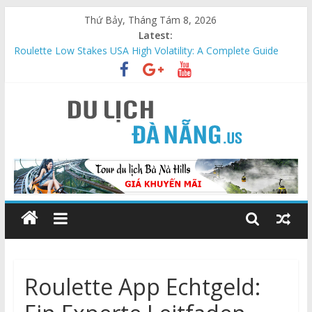
Thứ Bảy, Tháng Tám 8, 2026
Latest:
Roulette Low Stakes USA High Volatility: A Complete Guide
Play Live Roulette USA for PC: A Comprehensive Guide
The Ultimate Guide to French Roulette Low House Edge UK
for Experts
The Ultimate Guide to French Roulette Low House Edge USA
with Jackpots
Programa de Fidelidade Roleta: Tudo o que você precisa saber
Roulette App Echtgeld: