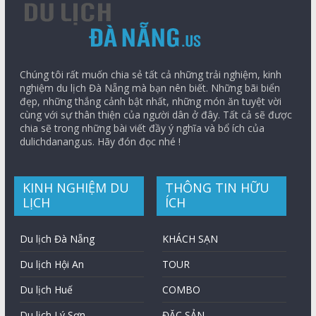
Chúng tôi rất muốn chia sẻ tất cả những trải nghiệm, kinh
nghiệm du lịch Đà Nẵng mà bạn nên biết. Những bãi biển
đẹp, những thắng cảnh bật nhất, những món ăn tuyệt vời
cùng với sự thân thiện của người dân ở đây. Tất cả sẽ được
chia sẽ trong những bài viết đầy ý nghĩa và bổ ích của
dulichdanang.us. Hãy đón đọc nhé !
KINH NGHIỆM DU
THÔNG TIN HỮU
LỊCH
ÍCH
Du lịch Đà Nẵng
KHÁCH SẠN
Du lịch Hội An
TOUR
Du lịch Huế
COMBO
Du lịch Lý Sơn
ĐẶC SẢN