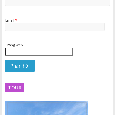
Email
*
Trang web
TOUR