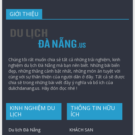
GIỚI THIỆU
Chúng tôi rất muốn chia sẻ tất cả những trải nghiệm, kinh
nghiệm du lịch Đà Nẵng mà bạn nên biết. Những bãi biển
đẹp, những thắng cảnh bật nhất, những món ăn tuyệt vời
cùng với sự thân thiện của người dân ở đây. Tất cả sẽ được
chia sẽ trong những bài viết đầy ý nghĩa và bổ ích của
dulichdanang.us. Hãy đón đọc nhé !
KINH NGHIỆM DU
THÔNG TIN HỮU
LỊCH
ÍCH
Du lịch Đà Nẵng
KHÁCH SẠN