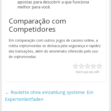
apostas para descobrir a que funciona
melhor para você.
Comparação com
Competidores
Em comparação com outros jogos de cassino online, a
roleta criptomoedas se destaca pela segurança e rapidez
das transações, além do anonimato oferecido pelo uso
de criptomoedas.
Đánh giá bài viết!
←
Roulette ohne einzahlung systeme: Ein
Expertenleitfaden