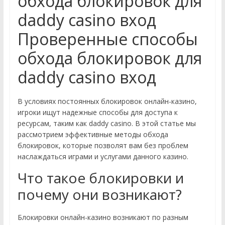
обхода блокировок для
daddy casino вход
Проверенные способы
обхода блокировок для
daddy casino вход
В условиях постоянных блокировок онлайн-казино,
игроки ищут надежные способы для доступа к
ресурсам, таким как daddy casino. В этой статье мы
рассмотрием эффективные методы обхода
блокировок, которые позволят вам без проблем
наслаждаться играми и услугами данного казино.
Что такое блокировки и
почему они возникают?
Блокировки онлайн-казино возникают по разным