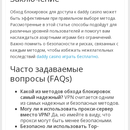
Обход блокировок для доступа к daddy casino может
быть эффективным при правильном выборе метода.
Рассмотренные в этой статье способы подойдут для
различных уровней пользователей и помогут вам
наслаждаться азартными играми без ограничений.
Важно помнить о безопасности и рисках, связанных с
каждым методом, чтобы избежать нежелательных
последствий
daddy casino играть бесплатно
.
Часто задаваемые
вопросы (FAQs)
Какой из методов обхода блокировок
самый надежный?
VPN считается одним
из самых надежных и безопасных методов.
Могу ли я использовать прокси-сервер
вместо VPN?
Да, но имейте в виду, что
прокси могут быть менее безопасными.
Безопасно ли использовать Тор-