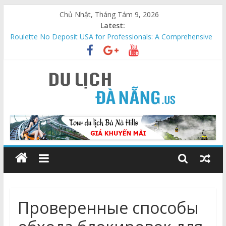
Chủ Nhật, Tháng Tám 9, 2026
Latest:
Roulette No Deposit USA for Professionals: A Comprehensive
Review
Play Live Roulette USA 2026: A Comprehensive Guide
The Ultimate Guide to Roulette for Beginners UK 2026
Демо-режим в казино: тренировка перед реальной игрой
или просто развлечение?
Regras da Roleta: Um Guia Completo
Проверенные способы