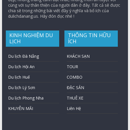
cùng với sự thân thiện của người dân ở đây. Tất cả sẽ được
chia sẽ trong những bài viết đầy ý nghĩa và bổ ích của
dulichdanang.us. Hãy đón đọc nhé !
KINH NGHIỆM DU
THÔNG TIN HỮU
LỊCH
ÍCH
Du lịch Đà Nẵng
KHÁCH SẠN
Du lịch Hội An
TOUR
Du lịch Huế
COMBO
Du lịch Lý Sơn
ĐẶC SẢN
Du lịch Phong Nha
THUÊ XE
KHUYỄN MÃI
Liên Hệ