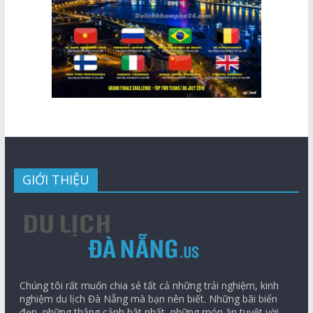
GIỚI THIỆU
Chúng tôi rất muốn chia sẻ tất cả những trải nghiệm, kinh
nghiệm du lịch Đà Nẵng mà bạn nên biết. Những bãi biển
đẹp, những thắng cảnh bật nhất, những món ăn tuyệt vời