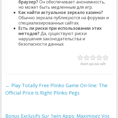
браузер?
Он обеспечивает анонимность,
но может быть медленным для игр.
Как найти актуальное зеркало казино?
Обычно зеркала публикуются на форумах и
специализированных сайтах.
Есть ли риски при использовании этих
методов?
Да, существуют риски
нарушения законодательства и
безопасности данных.
Đánh giá bài viết!
←
Play Totally Free Plinko Game On-line: The
Official Price Is Right Plinko Pegs
Bonus Exclusifs Sur 1win Apps: Maximisez Vos