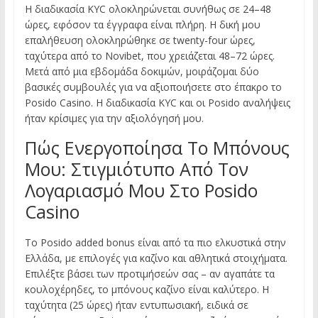
Η διαδικασία KYC ολοκληρώνεται συνήθως σε 24–48
ώρες, εφόσον τα έγγραφα είναι πλήρη. Η δική μου
επαλήθευση ολοκληρώθηκε σε twenty-four ώρες,
ταχύτερα από το Novibet, που χρειάζεται 48–72 ώρες.
Μετά από μια εβδομάδα δοκιμών, μοιράζομαι δύο
βασικές συμβουλές για να αξιοποιήσετε στο έπακρο το
Posido Casino. Η διαδικασία KYC και οι Posido αναλήψεις
ήταν κρίσιμες για την αξιολόγησή μου.
Πώς Ενεργοποίησα Το Μπόνους
Μου: Στιγμιότυπο Από Τον
Λογαριασμό Μου Στο Posido
Casino
Το Posido added bonus είναι από τα πιο ελκυστικά στην
Ελλάδα, με επιλογές για καζίνο και αθλητικά στοιχήματα.
Επιλέξτε βάσει των προτιμήσεών σας – αν αγαπάτε τα
κουλοχέρηδες, το μπόνους καζίνο είναι καλύτερο. Η
ταχύτητα (25 ώρες) ήταν εντυπωσιακή, ειδικά σε