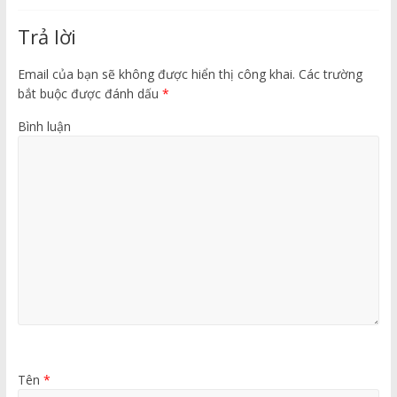
Trả lời
Email của bạn sẽ không được hiển thị công khai.
Các trường
bắt buộc được đánh dấu
*
Bình luận
Tên
*