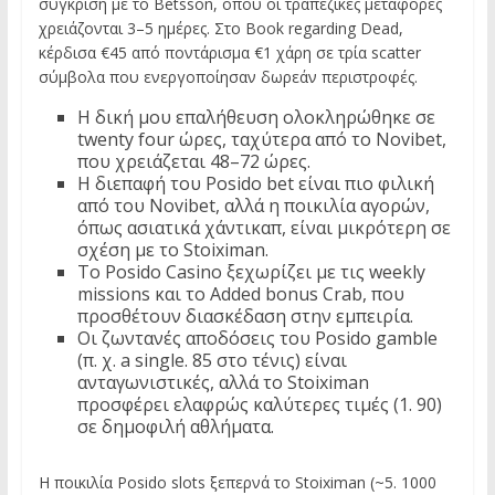
σύγκριση με το Betsson, όπου οι τραπεζικές μεταφορές
χρειάζονται 3–5 ημέρες. Στο Book regarding Dead,
κέρδισα €45 από ποντάρισμα €1 χάρη σε τρία scatter
σύμβολα που ενεργοποίησαν δωρεάν περιστροφές.
Η δική μου επαλήθευση ολοκληρώθηκε σε
twenty four ώρες, ταχύτερα από το Novibet,
που χρειάζεται 48–72 ώρες.
Η διεπαφή του Posido bet είναι πιο φιλική
από του Novibet, αλλά η ποικιλία αγορών,
όπως ασιατικά χάντικαπ, είναι μικρότερη σε
σχέση με το Stoiximan.
Το Posido Casino ξεχωρίζει με τις weekly
missions και το Added bonus Crab, που
προσθέτουν διασκέδαση στην εμπειρία.
Οι ζωντανές αποδόσεις του Posido gamble
(π. χ. a single. 85 στο τένις) είναι
ανταγωνιστικές, αλλά το Stoiximan
προσφέρει ελαφρώς καλύτερες τιμές (1. 90)
σε δημοφιλή αθλήματα.
Η ποικιλία Posido slots ξεπερνά το Stoiximan (~5. 1000