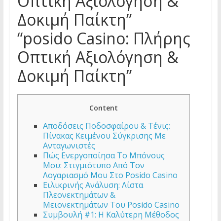
Οπτική Αξιολόγηση &
Δοκιμή Παίκτη”
“posido Casino: Πλήρης
Οπτική Αξιολόγηση &
Δοκιμή Παίκτη”
Content
Αποδόσεις Ποδοσφαίρου & Τένις:
Πίνακας Κειμένου Σύγκρισης Με
Ανταγωνιστές
Πώς Ενεργοποίησα Το Μπόνους
Μου: Στιγμιότυπο Από Τον
Λογαριασμό Μου Στο Posido Casino
Ειλικρινής Ανάλυση: Λίστα
Πλεονεκτημάτων &
Μειονεκτημάτων Του Posido Casino
Συμβουλή #1: Η Καλύτερη Μέθοδος