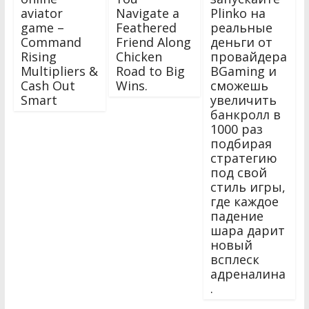
aviator
Navigate a
Plinko на
game –
Feathered
реальные
Command
Friend Along
деньги от
Rising
Chicken
провайдера
Multipliers &
Road to Big
BGaming и
Cash Out
Wins.
сможешь
Smart
увеличить
банкролл в
1000 раз
подбирая
стратегию
под свой
стиль игры,
где каждое
падение
шара дарит
новый
всплеск
адреналина
.