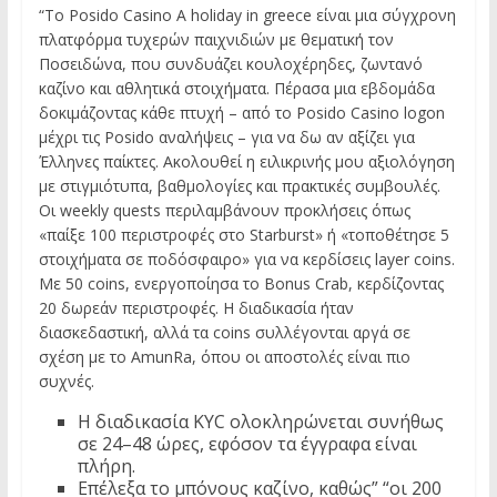
“Το Posido Casino A holiday in greece είναι μια σύγχρονη
πλατφόρμα τυχερών παιχνιδιών με θεματική τον
Ποσειδώνα, που συνδυάζει κουλοχέρηδες, ζωντανό
καζίνο και αθλητικά στοιχήματα. Πέρασα μια εβδομάδα
δοκιμάζοντας κάθε πτυχή – από το Posido Casino logon
μέχρι τις Posido αναλήψεις – για να δω αν αξίζει για
Έλληνες παίκτες. Ακολουθεί η ειλικρινής μου αξιολόγηση
με στιγμιότυπα, βαθμολογίες και πρακτικές συμβουλές.
Οι weekly quests περιλαμβάνουν προκλήσεις όπως
«παίξε 100 περιστροφές στο Starburst» ή «τοποθέτησε 5
στοιχήματα σε ποδόσφαιρο» για να κερδίσεις layer coins.
Με 50 coins, ενεργοποίησα το Bonus Crab, κερδίζοντας
20 δωρεάν περιστροφές. Η διαδικασία ήταν
διασκεδαστική, αλλά τα coins συλλέγονται αργά σε
σχέση με το AmunRa, όπου οι αποστολές είναι πιο
συχνές.
Η διαδικασία KYC ολοκληρώνεται συνήθως
σε 24–48 ώρες, εφόσον τα έγγραφα είναι
πλήρη.
Επέλεξα το μπόνους καζίνο, καθώς” “οι 200