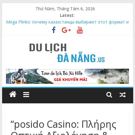
Thứ Năm, Tháng Tám 6, 2026
Latest:
Mega Plinko: почему казахстанцы выбирают этот формат и
что за ним стоит
Warum Vox Casino 2026 in Deutschland Spieler mit Innovation
begeistert
Aussie Punters’ Guide to Free Slot Games
The Best Online Casinos Australia Apps for Real Money Play
Бинго Бум 37: почему казахстанцы всё чаще выбирают
онлайн-формат
“posido Casino: Πλήρης