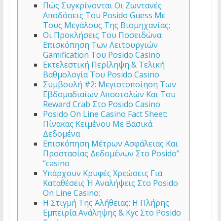
Πώς Συγκρίνονται Οι Ζωντανές
Αποδόσεις Του Posido Guess Με
Τους Μεγάλους Της Βιομηχανίας;
Οι Προκλήσεις Του Ποσειδώνα:
Επισκόπηση Των Λειτουργιών
Gamification Του Posido Casino
Εκτελεστική Περίληψη & Τελική
Βαθμολογία Του Posido Casino
Συμβουλή #2: Μεγιστοποίηση Των
Εβδομαδιαίων Αποστολών Και Του
Reward Crab Στο Posido Casino
Posido On Line Casino Fact Sheet:
Πίνακας Κειμένου Με Βασικά
Δεδομένα
Επισκόπηση Μέτρων Ασφάλειας Και
Προστασίας Δεδομένων Στο Posido”
“casino
Υπάρχουν Κρυφές Χρεώσεις Για
Καταθέσεις Ή Αναλήψεις Στο Posido
On Line Casino;
Η Στιγμή Της Αλήθειας: Η Πλήρης
Εμπειρία Ανάληψης & Kyc Στο Posido