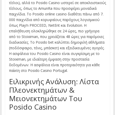
τίτλοι), αλλά το Posido Casino υστερεί σε αποκλειστικούς
τίτλους, όπως το AmunRa που προσφέρει μοναδικά
παιχνίδια. Το Posido online casino διαθέτει πάνω από 7.
000 παιχνίδια από κορυφαίους παρόχους λογισμικού
όπως Play’n PROCEED, NetEnt και Evolution. Η
επαλήθευση ολοκληρώθηκε σε 24 ώρες, πιο γρήγορα
από το Stoiximan, που χρειάζεται 48 ώρες για παρόμοιες
διαδικασίες. Το Posido bet καλύπτει δημοφιλή αθλήματα
(ποδόσφαιρο, τένις, μπάσκετ) και εξειδικευμένες αγορές.
Η ασφάλεια του Posido Casino είναι συγκρίσιμη με το
Stoiximan, με ιδιαίτερη έμφαση στην προστασία
δεδομένων. Η ασφάλεια είναι προτεραιότητα για κάθε
παίκτη στο Posido Casino Portugal.
Ειλικρινής Ανάλυση: Λίστα
Πλεονεκτημάτων &
Μειονεκτημάτων Του
Posido Casino