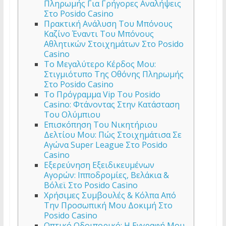
Πληρωμής Για Γρήγορες Αναλήψεις
Στο Posido Casino
Πρακτική Ανάλυση Του Μπόνους
Καζίνο Έναντι Του Μπόνους
Αθλητικών Στοιχημάτων Στο Posido
Casino
Το Μεγαλύτερο Κέρδος Μου:
Στιγμιότυπο Της Οθόνης Πληρωμής
Στο Posido Casino
Το Πρόγραμμα Vip Του Posido
Casino: Φτάνοντας Στην Κατάσταση
Του Ολύμπιου
Επισκόπηση Του Νικητήριου
Δελτίου Μου: Πώς Στοιχημάτισα Σε
Αγώνα Super League Στο Posido
Casino
Εξερεύνηση Εξειδικευμένων
Αγορών: Ιπποδρομίες, Βελάκια &
Βόλεϊ Στο Posido Casino
Χρήσιμες Συμβουλές & Κόλπα Από
Την Προσωπική Μου Δοκιμή Στο
Posido Casino
Οπτικό Οδοιπορικό: Η Εγγραφή Μου