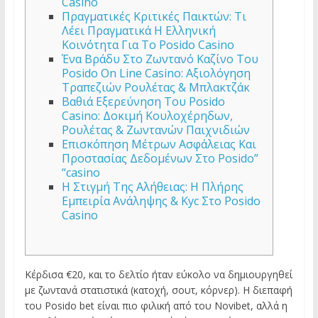
Casino
Πραγματικές Κριτικές Παικτών: Τι
Λέει Πραγματικά Η Ελληνική
Κοινότητα Για Το Posido Casino
Ένα Βράδυ Στο Ζωντανό Καζίνο Του
Posido On Line Casino: Αξιολόγηση
Τραπεζιών Ρουλέτας & Μπλακτζάκ
Βαθιά Εξερεύνηση Του Posido
Casino: Δοκιμή Κουλοχέρηδων,
Ρουλέτας & Ζωντανών Παιχνιδιών
Επισκόπηση Μέτρων Ασφάλειας Και
Προστασίας Δεδομένων Στο Posido”
“casino
Η Στιγμή Της Αλήθειας: Η Πλήρης
Εμπειρία Ανάληψης & Kyc Στο Posido
Casino
Κέρδισα €20, και το δελτίο ήταν εύκολο να δημιουργηθεί
με ζωντανά στατιστικά (κατοχή, σουτ, κόρνερ). Η διεπαφή
του Posido bet είναι πιο φιλική από του Novibet, αλλά η