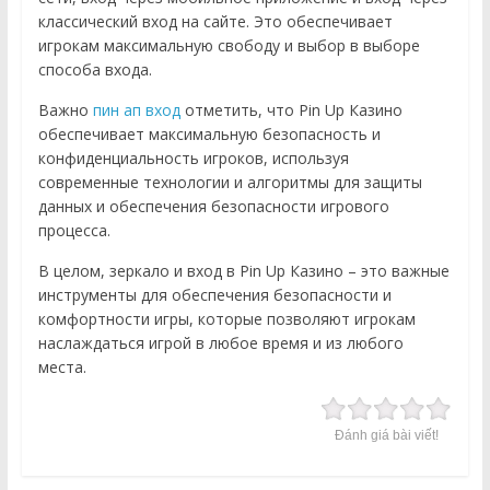
классический вход на сайте. Это обеспечивает
игрокам максимальную свободу и выбор в выборе
способа входа.
Важно
пин ап вход
отметить, что Pin Up Казино
обеспечивает максимальную безопасность и
конфиденциальность игроков, используя
современные технологии и алгоритмы для защиты
данных и обеспечения безопасности игрового
процесса.
В целом, зеркало и вход в Pin Up Казино – это важные
инструменты для обеспечения безопасности и
комфортности игры, которые позволяют игрокам
наслаждаться игрой в любое время и из любого
места.
Đánh giá bài viết!