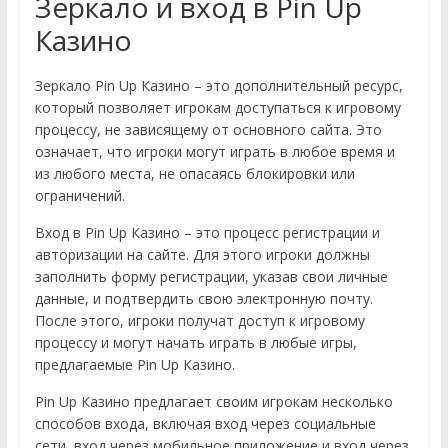
Зеркало и вход в Pin Up
Казино
Зеркало Pin Up Казино – это дополнительный ресурс,
который позволяет игрокам доступаться к игровому
процессу, не зависящему от основного сайта. Это
означает, что игроки могут играть в любое время и
из любого места, не опасаясь блокировки или
ограничений.
Вход в Pin Up Казино – это процесс регистрации и
авторизации на сайте. Для этого игроки должны
заполнить форму регистрации, указав свои личные
данные, и подтвердить свою электронную почту.
После этого, игроки получат доступ к игровому
процессу и могут начать играть в любые игры,
предлагаемые Pin Up Казино.
Pin Up Казино предлагает своим игрокам несколько
способов входа, включая вход через социальные
сети, вход через мобильное приложение и вход через