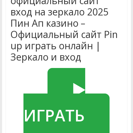
официальный сайт
вход на зеркало 2025
Пин Ап казино –
Официальный сайт Pin
up играть онлайн |
Зеркало и вход
▶️
ИГРАТЬ