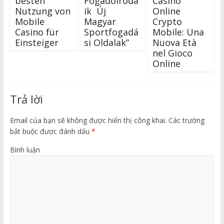
besten
Fogadóirodá
Casinò
Nutzung von
ik ️ Új
Online
Mobile
Magyar
Crypto
Casino für
Sportfogadá
Mobile: Una
Einsteiger
si Oldalak”
Nuova Età
nel Gioco
Online
Trả lời
Email của bạn sẽ không được hiển thị công khai.
Các trường
bắt buộc được đánh dấu
*
Bình luận