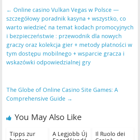
←
Online casino Vulkan Vegas w Polsce —
szczegółowy poradnik kasyna + wszystko, co
warto wiedzieć na temat kodach promocyjnych
i bezpieczeństwie : przewodnik dla nowych
graczy oraz kolekcja gier + metody płatności w
tym dostępu mobilnego + wsparcie gracza i
wskazówki odpowiedzialnej gry
The Globe of Online Casino Site Games: A
Comprehensive Guide
→
You May Also Like
Tipps zur
A Legjobb Új
Il Ruolo dei