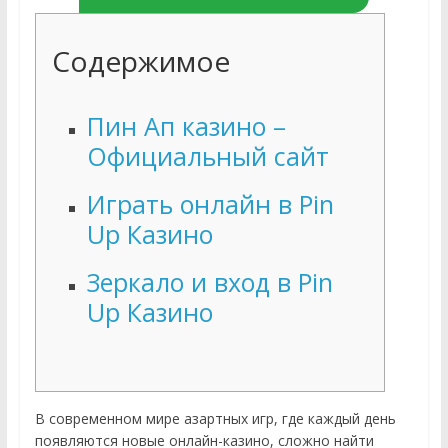
Содержимое
Пин Ап казино –
Официальный сайт
Играть онлайн в Pin
Up Казино
Зеркало и вход в Pin
Up Казино
В современном мире азартных игр, где каждый день
появляются новые онлайн-казино, сложно найти