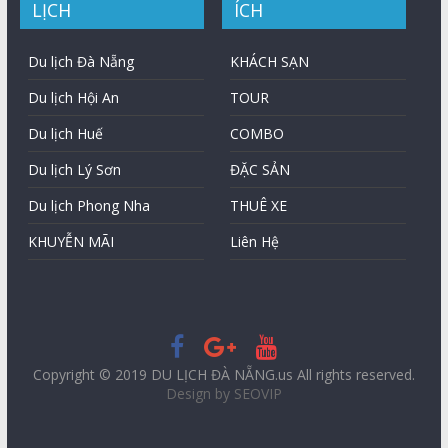
LỊCH
ÍCH
Du lịch Đà Nẵng
KHÁCH SẠN
Du lịch Hội An
TOUR
Du lịch Huế
COMBO
Du lịch Lý Sơn
ĐẶC SẢN
Du lịch Phong Nha
THUÊ XE
KHUYỄN MÃI
Liên Hệ
Copyright © 2019 DU LỊCH ĐÀ NẴNG.us All rights reserved.
Design by SEOVIP