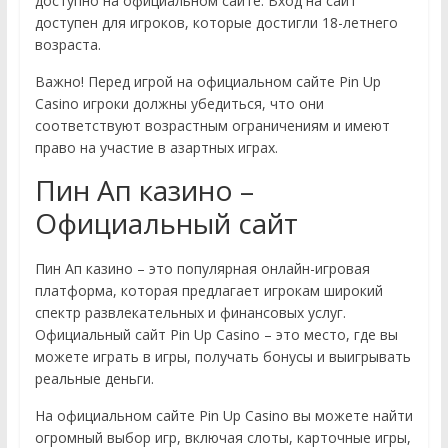
доступно на официальном сайте. Вход на сайт
доступен для игроков, которые достигли 18-летнего
возраста.
Важно! Перед игрой на официальном сайте Pin Up
Casino игроки должны убедиться, что они
соответствуют возрастным ограничениям и имеют
право на участие в азартных играх.
Пин Ап казино –
Официальный сайт
Пин Ап казино – это популярная онлайн-игровая
платформа, которая предлагает игрокам широкий
спектр развлекательных и финансовых услуг.
Официальный сайт Pin Up Casino – это место, где вы
можете играть в игры, получать бонусы и выигрывать
реальные деньги.
На официальном сайте Pin Up Casino вы можете найти
огромный выбор игр, включая слоты, карточные игры,