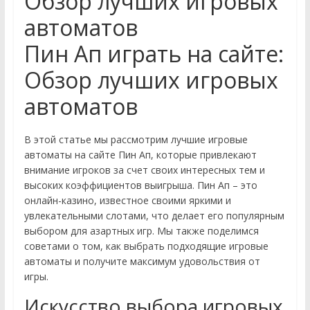
Обзор лучших игровых
автоматов
Пин Ап играть на сайте:
Обзор лучших игровых
автоматов
В этой статье мы рассмотрим лучшие игровые
автоматы на сайте Пин Ап, которые привлекают
внимание игроков за счет своих интересных тем и
высоких коэффициентов выигрыша. Пин Ап – это
онлайн-казино, известное своими яркими и
увлекательными слотами, что делает его популярным
выбором для азартных игр. Мы также поделимся
советами о том, как выбрать подходящие игровые
автоматы и получите максимум удовольствия от
игры.
Искусство выбора игровых