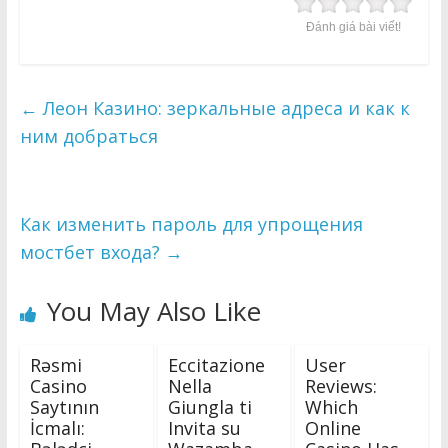
Đánh giá bài viết!
←
Леон Казино: зеркальные адреса и как к
ним добраться
Как изменить пароль для упрощения
мостбет входа?
→
You May Also Like
Rəsmi
Eccitazione
User
Casino
Nella
Reviews:
Saytının
Giungla ti
Which
İcmalı:
Invita su
Online