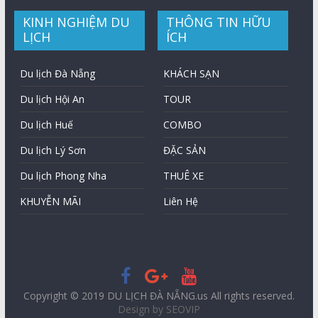
KINH NGHIỆM DU
THÔNG TIN HỮU
LỊCH
ÍCH
Du lịch Đà Nẵng
KHÁCH SẠN
Du lịch Hội An
TOUR
Du lịch Huế
COMBO
Du lịch Lý Sơn
ĐẶC SẢN
Du lịch Phong Nha
THUÊ XE
KHUYỄN MÃI
Liên Hệ
Copyright © 2019 DU LỊCH ĐÀ NẴNG.us All rights reserved.
Design by SEOVIP