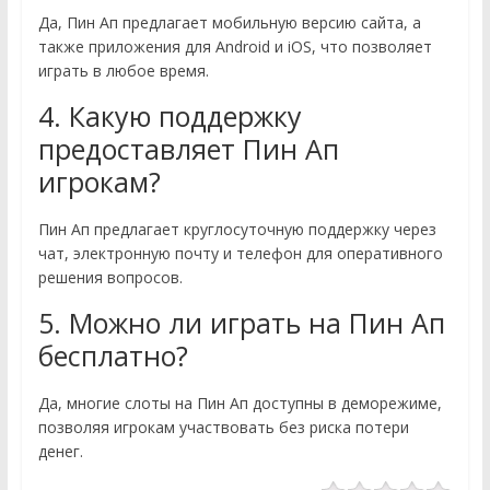
Да, Пин Ап предлагает мобильную версию сайта, а
также приложения для Android и iOS, что позволяет
играть в любое время.
4. Какую поддержку
предоставляет Пин Ап
игрокам?
Пин Ап предлагает круглосуточную поддержку через
чат, электронную почту и телефон для оперативного
решения вопросов.
5. Можно ли играть на Пин Ап
бесплатно?
Да, многие слоты на Пин Ап доступны в деморежиме,
позволяя игрокам участвовать без риска потери
денег.