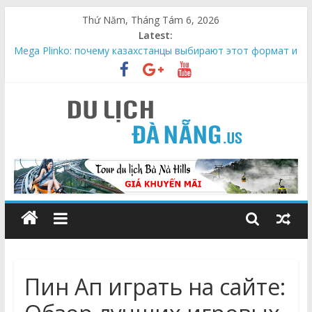
Thứ Năm, Tháng Tám 6, 2026
Latest:
Mega Plinko: почему казахстанцы выбирают этот формат и
что за ним стоит
Warum Vox Casino 2026 in Deutschland Spieler mit Innovation
begeistert
Aussie Punters’ Guide to Free Slot Games
The Best Online Casinos Australia Apps for Real Money Play
Бинго Бум 37: почему казахстанцы всё чаще выбирают
онлайн-формат
Пин Ап играть на сайте: