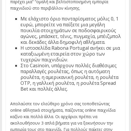
παρέχει μια” “ομαλή και βελτιστοποιημένη εμπειρία
παιχνιδιού στο περιβάλλον κίνησης.
Με ελάχιστο όριο πονταρίσματος μόλις 0, 1
ευρώ, μπορείτε να παίξετε μια μεγάλη
ποικιλία στοιχημάτων σε ποδοσφαιρικούς
αγώνες, μπάσκετ, τένις, πυγμαχία, μπέιζμπολ
και δεκάδες άλλα δημοφιλή αθλήματα.
Η ιστοσελίδα Rabona Portugal ανήκει σε μια
καταξιωμένη εταιρεία στον χώρο των
τυχερών παιχνιδιών.
Στο Casinoin, υπάρχουν πολλές διαθέσιμες
παραλλαγές ρουλέτας, όπως η αυτόματη
ρουλέτα, η αμερικανική ρουλέτα, η ρουλέτα
OTP, η γαλλική ρουλέτα, η ρουλέτα Spread
Bet και πολλές άλλες.
Απολαύστε τον ελεύθερο χρόνο σας τοποθετώντας
online αθλητικά στοιχήματα, παίζοντας online παιχνίδια
καζίνο και πολλά άλλα. Οι αρχάριοι πρέπει να
ακολουθήσουν 3 απλά βήματα για να ξεκινήσουν την
εμπειρία τους στο παιχνίδι. Για πολλούς παίκτες στην