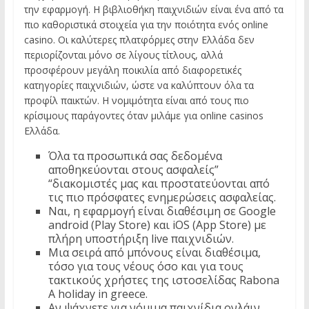
την εφαρμογή. Η βιβλιοθήκη παιχνιδιών είναι ένα από τα
πιο καθοριστικά στοιχεία για την ποιότητα ενός online
casino. Οι καλύτερες πλατφόρμες στην Ελλάδα δεν
περιορίζονται μόνο σε λίγους τίτλους, αλλά
προσφέρουν μεγάλη ποικιλία από διαφορετικές
κατηγορίες παιχνιδιών, ώστε να καλύπτουν όλα τα
προφίλ παικτών. Η νομιμότητα είναι από τους πιο
κρίσιμους παράγοντες όταν μιλάμε για online casinos
Ελλάδα.
Όλα τα προσωπικά σας δεδομένα
αποθηκεύονται στους ασφαλείς”
“διακομιστές μας και προστατεύονται από
τις πιο πρόσφατες ενημερώσεις ασφαλείας.
Ναι, η εφαρμογή είναι διαθέσιμη σε Google
android (Play Store) και iOS (App Store) με
πλήρη υποστήριξη live παιχνιδιών.
Μια σειρά από μπόνους είναι διαθέσιμα,
τόσο για τους νέους όσο και για τους
τακτικούς χρήστες της ιστοσελίδας Rabona
A holiday in greece.
Αν ψάχνετε για νόμιμα παιχνίδια ονλάιν