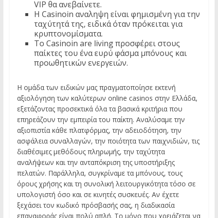
VIP θα ανεβαίνετε.
Η Casinoin αναληψη είναι φημισμένη για την
ταχύτητά της, ειδικά όταν πρόκειται για
κρυπτονομίσματα.
Το Casinoin are living προσφέρει στους
παίκτες του ένα ευρύ φάσμα μπόνους και
προωθητικών ενεργειών.
Η ομάδα των ειδικών μας πραγματοποίησε εκτενή
αξιολόγηση των καλύτερων online casinos στην Ελλάδα,
εξετάζοντας προσεκτικά όλα τα βασικά κριτήρια που
επηρεάζουν την εμπειρία του παίκτη. Αναλύσαμε την
αξιοπιστία κάθε πλατφόρμας, την αδειοδότηση, την
ασφάλεια συναλλαγών, την ποιότητα των παιχνιδιών, τις
διαθέσιμες μεθόδους πληρωμής, την ταχύτητα
αναλήψεων και την ανταπόκριση της υποστήριξης
πελατών. Παράλληλα, συγκρίναμε τα μπόνους, τους
όρους χρήσης και τη συνολική λειτουργικότητα τόσο σε
υπολογιστή όσο και σε κινητές συσκευές. Αν έχετε
ξεχάσει τον κωδικό πρόσβασής σας, η διαδικασία
επαναφοράς είναι πολύ απλή. Το μόνο που χρειάζεται να