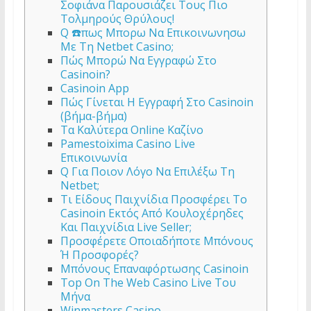
Σοφιάνα Παρουσιάζει Τους Πιο
Τολμηρούς Θρύλους!
Q ☎️πως Μπορω Να Επικοινωνησω
Με Τη Netbet Casino;
Πώς Μπορώ Να Εγγραφώ Στο
Casinoin?
Casinoin App
Πώς Γίνεται Η Εγγραφή Στο Casinoin
(βήμα-βήμα)
Τα Καλύτερα Online Καζίνο
Pamestoixima Casino Live
Επικοινωνία
Q Για Ποιον Λόγο Να Επιλέξω Τη
Netbet;
Τι Είδους Παιχνίδια Προσφέρει Το
Casinoin Εκτός Από Κουλοχέρηδες
Και Παιχνίδια Live Seller;
Προσφέρετε Οποιαδήποτε Μπόνους
Ή Προσφορές?
Μπόνους Επαναφόρτωσης Casinoin
Top On The Web Casino Live Του
Μήνα
Winmasters Casino