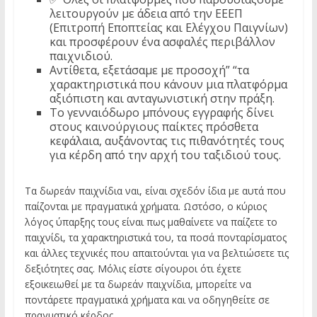
λειτουργούν με άδεια από την ΕΕΕΠ
(Επιτροπή Εποπτείας και Ελέγχου Παιγνίων)
και προσφέρουν ένα ασφαλές περιβάλλον
παιχνιδιού.
Αντίθετα, εξετάσαμε με προσοχή” “τα
χαρακτηριστικά που κάνουν μια πλατφόρμα
αξιόπιστη και ανταγωνιστική στην πράξη.
Το γενναιόδωρο μπόνους εγγραφής δίνει
στους καινούργιους παίκτες πρόσθετα
κεφάλαια, αυξάνοντας τις πιθανότητές τους
για κέρδη από την αρχή του ταξιδιού τους.
Τα δωρεάν παιχνίδια ναι, είναι σχεδόν ίδια με αυτά που
παίζονται με πραγματικά χρήματα. Ωστόσο, ο κύριος
λόγος ύπαρξης τους είναι πως μαθαίνετε να παίζετε το
παιχνίδι, τα χαρακτηριστικά του, τα ποσά πονταρίσματος
και άλλες τεχνικές που απαιτούνται για να βελτιώσετε τις
δεξιότητες σας. Μόλις είστε σίγουροι ότι έχετε
εξοικειωθεί με τα δωρεάν παιχνίδια, μπορείτε να
ποντάρετε πραγματικά χρήματα και να οδηγηθείτε σε
πραγματικό κέρδος.