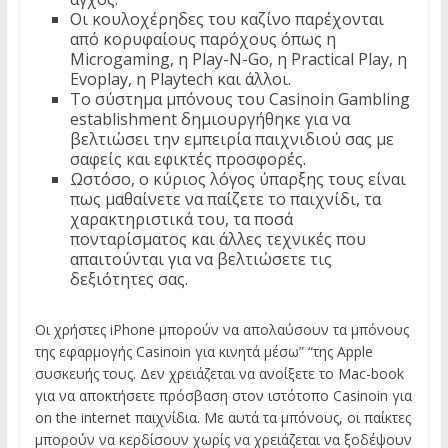
Οι κουλοχέρηδες του καζίνο παρέχονται
από κορυφαίους παρόχους όπως η
Microgaming, η Play-N-Go, η Practical Play, η
Evoplay, η Playtech και άλλοι.
Το σύστημα μπόνους του Casinoin Gambling
establishment δημιουργήθηκε για να
βελτιώσει την εμπειρία παιχνιδιού σας με
σαφείς και εφικτές προσφορές.
Ωστόσο, ο κύριος λόγος ύπαρξης τους είναι
πως μαθαίνετε να παίζετε το παιχνίδι, τα
χαρακτηριστικά του, τα ποσά
πονταρίσματος και άλλες τεχνικές που
απαιτούνται για να βελτιώσετε τις
δεξιότητες σας.
Οι χρήστες iPhone μπορούν να απολαύσουν τα μπόνους
της εφαρμογής Casinoin για κινητά μέσω” “της Apple
συσκευής τους. Δεν χρειάζεται να ανοίξετε το Mac-book
για να αποκτήσετε πρόσβαση στον ιστότοπο Casinoin για
on the internet παιχνίδια. Με αυτά τα μπόνους, οι παίκτες
μπορούν να κερδίσουν χωρίς να χρειάζεται να ξοδέψουν