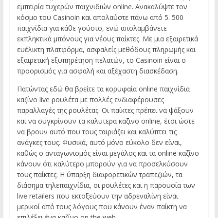
εμπειρία τυχερών παιχνιδιών online. Ανακαλύψτε τον
κόσμο του Casinoin και απολαύστε πάνω από 5. 500
παιχνίδια για κάθε γούστο, ενώ απολαμβάνετε
εκπληκτικά μπόνους για νέους παίκτες. Με μια εξαιρετικά
ευέλικτη πλατφόρμα, ασφαλείς μεθόδους πληρωμής και
εξαιρετική εξυπηρέτηση πελατών, το Casinoin είναι ο
προορισμός για ασφαλή και αξέχαστη διασκέδαση.
Πατώντας εδώ θα βρείτε τα κορυφαία online παιχνίδια
καζίνο live ρουλέτα με πολλές ενδιαφέρουσες
παραλλαγές της ρουλέτας. Οι παίκτες πρέπει να ψάξουν
και να συγκρίνουν τα καλυτερα καζινο online, έτσι ώστε
να βρουν αυτό που τους ταιριάζει και καλύπτει τις
ανάγκες τους. Φυσικά, αυτό μόνο εύκολο δεν είναι,
καθώς ο ανταγωνισμός είναι μεγάλος και τα online καζίνο
κάνουν ότι καλύτερο μπορούν για να προσελκύσουν
τους παίκτες. Η ύπαρξη διαφορετικών τραπεζιών, τα
διάσημα τηλεπαιχνίδια, οι ρουλέτες και η παρουσία των
live retailers που εκτοξεύουν την αδρεναλίνη είναι
μερικοί από τους λόγους που κάνουν έναν παίκτη να
επιλέξει ένα καζίνο on the web.