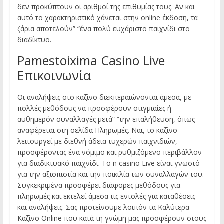
δεν προκύπτουν οι αριθμοί της επιθυμίας τους. Αν και
αυτό το χαρακτηριστικό χάνεται στην online έκδοση, τα
ζάρια αποτελούν” “ένα πολύ ευχάριστο παιχνίδι στο
διαδίκτυο.
Pamestoixima Casino Live
Επικοινωνία
Οι αναλήψεις στο καζίνο διεκπεραιώνονται άμεσα, με
πολλές μεθόδους να προσφέρουν στιγμιαίες ή
αυθημερόν συναλλαγές μετά” “την επαλήθευση, όπως
αναφέρεται στη σελίδα Πληρωμές. Ναι, το καζίνο
λειτουργεί με διεθνή άδεια τυχερών παιχνιδιών,
προσφέροντας ένα νόμιμο και ρυθμιζόμενο περιβάλλον
για διαδικτυακό παιχνίδι. Το n casino Live είναι γνωστό
για την αξιοπιστία και την ποικιλία των συναλλαγών του.
Συγκεκριμένα προσφέρει διάφορες μεθόδους για
πληρωμές και εκτελεί άμεσα τις εντολές για καταθέσεις
και αναλήψεις. Σας προτείνουμε λοιπόν τα Καλύτερα
Καζίνο Online που κατά τη γνώμη μας προσφέρουν στους