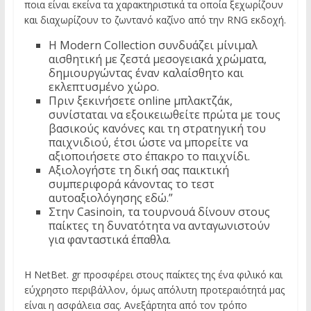
ποια είναι εκείνα τα χαρακτηριστικά τα οποία ξεχωρίζουν
και διαχωρίζουν το ζωντανό καζίνο από την RNG εκδοχή.
Η Modern Collection συνδυάζει μίνιμαλ
αισθητική με ζεστά μεσογειακά χρώματα,
δημιουργώντας έναν καλαίσθητο και
εκλεπτυσμένο χώρο.
Πριν ξεκινήσετε online μπλακτζάκ,
συνίσταται να εξοικειωθείτε πρώτα με τους
βασικούς κανόνες και τη στρατηγική του
παιχνιδιού, έτσι ώστε να μπορείτε να
αξιοποιήσετε στο έπακρο το παιχνίδι.
Αξιολογήστε τη δική σας παικτική
συμπεριφορά κάνοντας το τεστ
αυτοαξιολόγησης εδώ.”
Στην Casinoin, τα τουρνουά δίνουν στους
παίκτες τη δυνατότητα να ανταγωνιστούν
για φανταστικά έπαθλα.
Η NetBet. gr προσφέρει στους παίκτες της ένα φιλικό και
εύχρηστο περιβάλλον, όμως απόλυτη προτεραιότητά μας
είναι η ασφάλεια σας. Ανεξάρτητα από τον τρόπο