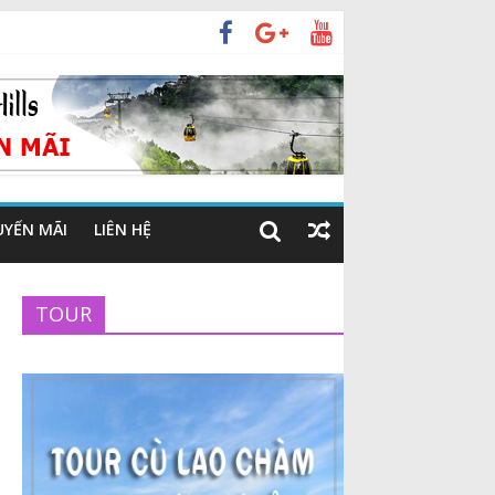
ане
UYẾN MÃI
LIÊN HỆ
TOUR