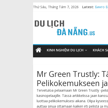
Thứ Sáu, Tháng Tám 7, 2026
Latest:
Бинго Б
More Ma
The Evo
Aussie P
The Best
KINH NGHIỆM DU LỊCH
KHÁCH S
Mr Green Trustly: T
Pelikokemukseen ja 
Tervetuloa pelaamaan Mr Green Trustly -peliä,
kasinopelaajille. Tässä artikkelissa jaan kanss
luottaa pelikokemuksesi aikana. Olipa kyseess
auttaa sinua ottamaan
kaiken irti pelistä ja