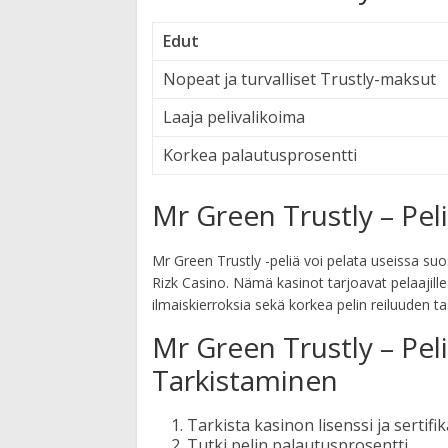
Edut
Nopeat ja turvalliset Trustly-maksut
Laaja pelivalikoima
Korkea palautusprosentti
Mr Green Trustly – Pelip
Mr Green Trustly -peliä voi pelata useissa suo
Rizk Casino. Nämä kasinot tarjoavat pelaajil
ilmaiskierroksia sekä korkea pelin reiluuden ta
Mr Green Trustly – P
Tarkistaminen
Tarkista kasinon lisenssi ja sertifik
Tutki pelin palautusprosentti