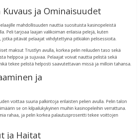
in Kuvaus ja Ominaisuudet
elaajille mahdollisuuden nauttia suosituista kasinopeleistä
la. Peli tarjoaa laajan valikoiman erilaisia pelejä, kuten
 jotka pitävät pelaajat viihdytettyinä pitkiäkin pelisessioita.
liset maksut Trustlyn avulla, korkea pelin reiluuden taso sekä
ta helppoa ja sujuvaa. Pelaajat voivat nauttia pelistä sekä
la, mikä tekee pelistä helposti saavutettavan missä ja milloin tahansa.
laaminen ja
den voittaa suuria palkintoja erilaisten pelien avulla. Pelin talon
kimäärin se on kilpailukykyinen muihin kasinopeleihin verrattuna.
mia rahaa, ja pelin korkea palautusprosentti tekee voittojen
t ja Haitat