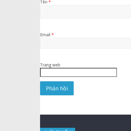
Tên
*
Email
*
Trang web