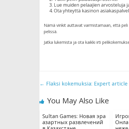
Lue muiden pelaajien arvosteluja 
Ota yhteyttä kasinon asiakaspalve
Nämä vinkit auttavat varmistamaan, että peli 
pelissä.
Jatka lukemista ja ota kaikki irti pelikokemuks
←
Flaksi kokemuksia: Expert article 
You May Also Like
Sultan Games: Новая эра
Игро
азартных развлечений
Онла
в Казахстане
неже