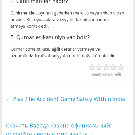
4. Canlı mərclər nədir?
Canlı mərclər, oyunun gedərkən mərc etməyə imkan verən
növdür. Bu, oyunçulara vəziyyəti düz bilişlərlə idarə
etməyə kömək edir.
5. Qumar etikası niyə vacibdir?
Qumar etmə etikası, ağıllı qərarlar verməyə və
uzunmüddətli müvəffəqiyyətə nail olmağa kömək edir.
Đánh giá bài viết!
←
Play The Accident Game Safely Within India
Скачать Вавада казино официальный:
откройте дверь в мир азарта
→