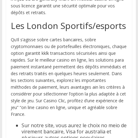
sous licence garantit une sécurité optimale pour vos
dépôts et retraits.
Les London Sportifs/esports
Qu’il s’agisse sobre cartes bancaires, sobre
cryptomonnaies ou de portefeuilles électroniques, chaque
option garantit kklk transactions sécurisées ainsi que
rapides. Sur le meilleur casino en ligne, les solutions para
paiement instantané permettent des dépôts immédiats et
des retraits traités en quelques heures seulement. Dans
les sections suivantes, explorez les importantes
méthodes de paiement, leurs avantages ain les critères à
considérer pour sélectionner l’option la plus adaptée à cet
style de jeu. Sur Casino Clic, profitez d’une expérience de
jeu” “on line casino en ligne, unique et agréable sobre
France.
Sur notre site, vous aurez le choix no meio de
virement bancaire, Visa for australia et
plusieurs autres options populaires.