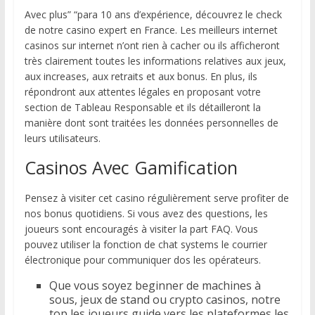
Avec plus” “para 10 ans d’expérience, découvrez le check
de notre casino expert en France. Les meilleurs internet
casinos sur internet n’ont rien à cacher ou ils afficheront
très clairement toutes les informations relatives aux jeux,
aux increases, aux retraits et aux bonus. En plus, ils
répondront aux attentes légales en proposant votre
section de Tableau Responsable et ils détailleront la
manière dont sont traitées les données personnelles de
leurs utilisateurs.
Casinos Avec Gamification
Pensez à visiter cet casino régulièrement serve profiter de
nos bonus quotidiens. Si vous avez des questions, les
joueurs sont encouragés à visiter la part FAQ. Vous
pouvez utiliser la fonction de chat systems le courrier
électronique pour communiquer dos les opérateurs.
Que vous soyez beginner de machines à
sous, jeux de stand ou crypto casinos, notre
top les joueurs guide vers les plateformes les