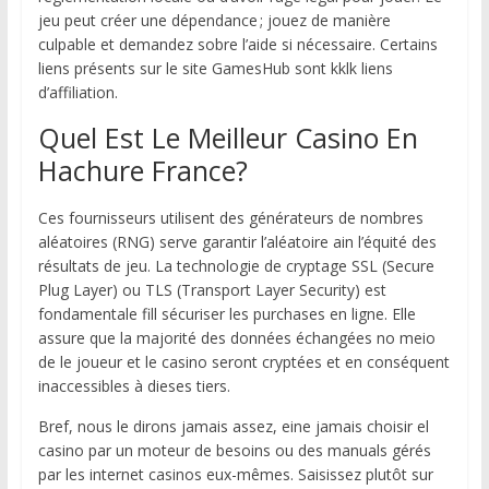
jeu peut créer une dépendance ; jouez de manière
culpable et demandez sobre l’aide si nécessaire. Certains
liens présents sur le site GamesHub sont kklk liens
d’affiliation.
Quel Est Le Meilleur Casino En
Hachure France?
Ces fournisseurs utilisent des générateurs de nombres
aléatoires (RNG) serve garantir l’aléatoire ain l’équité des
résultats de jeu. La technologie de cryptage SSL (Secure
Plug Layer) ou TLS (Transport Layer Security) est
fondamentale fill sécuriser les purchases en ligne. Elle
assure que la majorité des données échangées no meio
de le joueur et le casino seront cryptées et en conséquent
inaccessibles à dieses tiers.
Bref, nous le dirons jamais assez, eine jamais choisir el
casino par un moteur de besoins ou des manuals gérés
par les internet casinos eux-mêmes. Saisissez plutôt sur