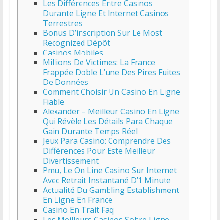
Les Différences Entre Casinos
Durante Ligne Et Internet Casinos
Terrestres
Bonus D’inscription Sur Le Most
Recognized Dépôt
Casinos Mobiles
Millions De Victimes: La France
Frappée Doble L’une Des Pires Fuites
De Données
Comment Choisir Un Casino En Ligne
Fiable
Alexander – Meilleur Casino En Ligne
Qui Révèle Les Détails Para Chaque
Gain Durante Temps Réel
Jeux Para Casino: Comprendre Des
Différences Pour Este Meilleur
Divertissement
Pmu, Le On Line Casino Sur Internet
Avec Retrait Instantané D’1 Minute
Actualité Du Gambling Establishment
En Ligne En France
Casino En Trait Faq
Les Meilleurs Casinos Sobre Ligne