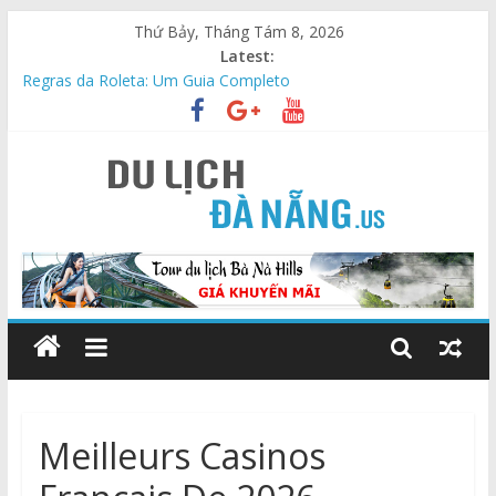
Thứ Bảy, Tháng Tám 8, 2026
Latest:
Ruletka Bonus Zakłady: Najlepsze strategie i porady dla graczy
Regras da Roleta: Um Guia Completo
Roulette No Deposit USA for Professionals: A Comprehensive
Review
Roulette No Deposit Australia for Professionals: A
Comprehensive Guide
Meilleurs Casinos