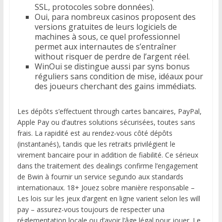
SSL, protocoles sobre données).
Oui, para nombreux casinos proposent des
versions gratuites de leurs logiciels de
machines à sous, ce quel professionnel
permet aux internautes de s’entraîner
without risquer de perdre de l’argent réel.
WinOui se distingue aussi par syns bonus
réguliers sans condition de mise, idéaux pour
des joueurs cherchant des gains immédiats.
Les dépôts s’effectuent through cartes bancaires, PayPal,
Apple Pay ou d’autres solutions sécurisées, toutes sans
frais. La rapidité est au rendez-vous côté dépôts
(instantanés), tandis que les retraits privilégient le
virement bancaire pour in addition de fiabilité. Ce sérieux
dans the traitement des dealings confirme l’engagement
de Bwin à fournir un service segundo aux standards
internationaux. 18+ Jouez sobre manière responsable –
Les lois sur les jeux d’argent en ligne varient selon les will
pay – assurez-vous toujours de respecter una
réglementation locale ou d’avoir l’âge légal pour jouer. Le