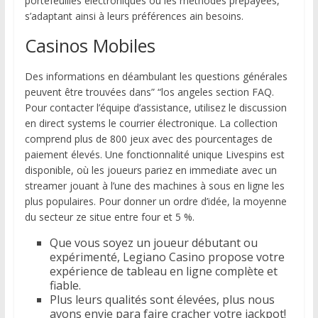
portefeuilles électroniques ou les méthodes prépayées,
s’adaptant ainsi à leurs préférences ain besoins.
Casinos Mobiles
Des informations en déambulant les questions générales
peuvent être trouvées dans” “los angeles section FAQ.
Pour contacter l’équipe d’assistance, utilisez le discussion
en direct systems le courrier électronique. La collection
comprend plus de 800 jeux avec des pourcentages de
paiement élevés. Une fonctionnalité unique Livespins est
disponible, où les joueurs pariez en immediate avec un
streamer jouant à l’une des machines à sous en ligne les
plus populaires. Pour donner un ordre d’idée, la moyenne
du secteur ze situe entre four et 5 %.
Que vous soyez un joueur débutant ou
expérimenté, Legiano Casino propose votre
expérience de tableau en ligne complète et
fiable.
Plus leurs qualités sont élevées, plus nous
avons envie para faire cracher votre jackpot!