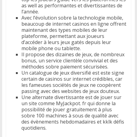
as well as performantes et divertissantes de
l’année.
Avec l’évolution sobre la technologie mobile,
beaucoup de internet casinos en ligne offrent
maintenant des types mobiles de leur
plateforme, permettant aux joueurs
d’accéder à leurs jeux gatés depuis leur
mobile phone ou tablette.
Il propose des dizaines de jeux, de nombreux
bonus, un service clientèle convivial et des
méthodes sobre paiement sécurisées.
Un catalogue de jeux diversifié est este signe
certain de casinos sur internet crédibles, car
les fameuses sociétés de jeux ne coopèrent
passing avec des websites de jeux douteux.
Une alternate divertissante est de jouer sur
un site comme MyJackpot. fr qui donne la
possibilité de jouer gratuitement à plus
sobre 100 machines à sous de qualité avec
des évènements hebdomadaires et kklk défis
quotidiens.