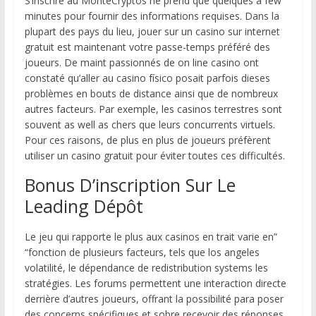
S’inscrire au MonteCryptos ne prend que quelques a few
minutes pour fournir des informations requises. Dans la
plupart des pays du lieu, jouer sur un casino sur internet
gratuit est maintenant votre passe-temps préféré des
joueurs. De maint passionnés de on line casino ont
constaté qu’aller au casino físico posait parfois dieses
problèmes en bouts de distance ainsi que de nombreux
autres facteurs. Par exemple, les casinos terrestres sont
souvent as well as chers que leurs concurrents virtuels.
Pour ces raisons, de plus en plus de joueurs préfèrent
utiliser un casino gratuit pour éviter toutes ces difficultés.
Bonus D’inscription Sur Le
Leading Dépôt
Le jeu qui rapporte le plus aux casinos en trait varie en”
“fonction de plusieurs facteurs, tels que los angeles
volatilité, le dépendance de redistribution systems les
stratégies. Les forums permettent une interaction directe
derrière d’autres joueurs, offrant la possibilité para poser
des concerns spécifiques et sobre recevoir des réponses