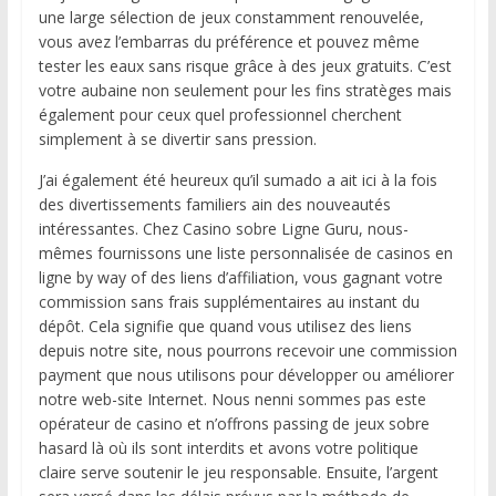
une large sélection de jeux constamment renouvelée,
vous avez l’embarras du préférence et pouvez même
tester les eaux sans risque grâce à des jeux gratuits. C’est
votre aubaine non seulement pour les fins stratèges mais
également pour ceux quel professionnel cherchent
simplement à se divertir sans pression.
J’ai également été heureux qu’il sumado a ait ici à la fois
des divertissements familiers ain des nouveautés
intéressantes. Chez Casino sobre Ligne Guru, nous-
mêmes fournissons une liste personnalisée de casinos en
ligne by way of des liens d’affiliation, vous gagnant votre
commission sans frais supplémentaires au instant du
dépôt. Cela signifie que quand vous utilisez des liens
depuis notre site, nous pourrons recevoir une commission
payment que nous utilisons pour développer ou améliorer
notre web-site Internet. Nous nenni sommes pas este
opérateur de casino et n’offrons passing de jeux sobre
hasard là où ils sont interdits et avons votre politique
claire serve soutenir le jeu responsable. Ensuite, l’argent