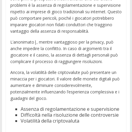
problemi è la assenza di regolamentazione e supervisione
rispetto ai imprese di gioco tradizionali su internet. Questo
può comportare pericoli, poiché i giocatori potrebbero
imparare giocatori non fidati conduttori che traggono
vantaggio della assenza di responsabilità.
L’anonimato|, mentre vantaggioso per la privacy, può
anche impedire la conflitto. In caso di argomenti tra il
giocatore e il casino, la assenza di dettagli personali può
complicare il processo di raggiungere risoluzioni.
Ancora, la volatilità delle criptovalute può presentare un
minaccia per i giocatori. Il valore delle monete digitali può
aumentare e diminuire considerevolmente,
potenzialmente influenzando l’esperienza complessiva e i
guadagni del gioco.
Assenza di regolamentazione e supervisione
Difficoltà nella risoluzione delle controversie
Volatilità della criptovaluta