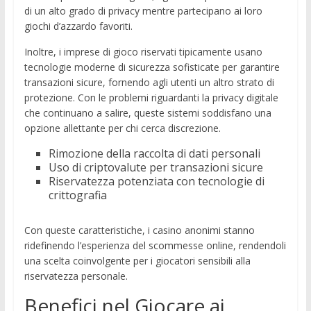
di un alto grado di privacy mentre partecipano ai loro
giochi d’azzardo favoriti.
Inoltre, i imprese di gioco riservati tipicamente usano
tecnologie moderne di sicurezza sofisticate per garantire
transazioni sicure, fornendo agli utenti un altro strato di
protezione. Con le problemi riguardanti la privacy digitale
che continuano a salire, queste sistemi soddisfano una
opzione allettante per chi cerca discrezione.
Rimozione della raccolta di dati personali
Uso di criptovalute per transazioni sicure
Riservatezza potenziata con tecnologie di
crittografia
Con queste caratteristiche, i casino anonimi stanno
ridefinendo l’esperienza del scommesse online, rendendoli
una scelta coinvolgente per i giocatori sensibili alla
riservatezza personale.
Benefici nel Giocare ai