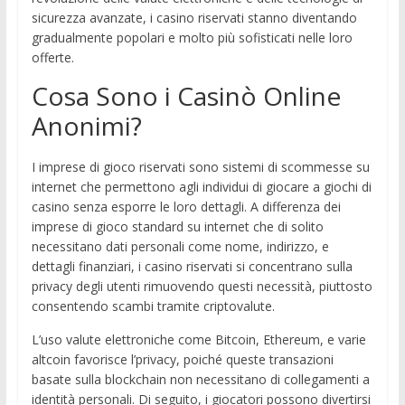
sicurezza avanzate, i casino riservati stanno diventando
gradualmente popolari e molto più sofisticati nelle loro
offerte.
Cosa Sono i Casinò Online
Anonimi?
I imprese di gioco riservati sono sistemi di scommesse su
internet che permettono agli individui di giocare a giochi di
casino senza esporre le loro dettagli. A differenza dei
imprese di gioco standard su internet che di solito
necessitano dati personali come nome, indirizzo, e
dettagli finanziari, i casino riservati si concentrano sulla
privacy degli utenti rimuovendo questi necessità, piuttosto
consentendo scambi tramite criptovalute.
L’uso valute elettroniche come Bitcoin, Ethereum, e varie
altcoin favorisce l’privacy, poiché queste transazioni
basate sulla blockchain non necessitano di collegamenti a
identità personali. Di seguito, i giocatori possono divertirsi