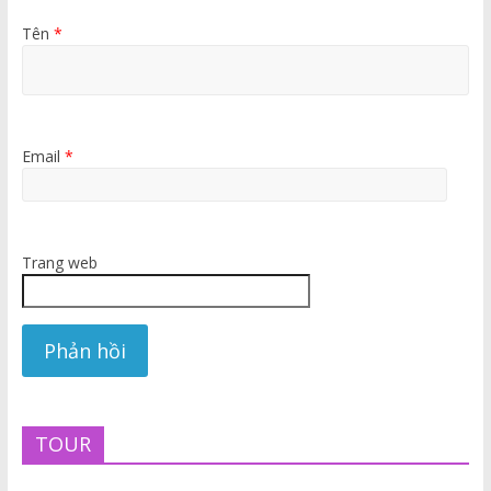
Tên
*
Email
*
Trang web
TOUR