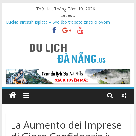
Thứ Hai, Tháng Tám 10, 2026
Latest:
Luckia aircash isplata – Sve što trebate znati o ovom
popularnom online klađenju
Roulette No Deposit USA United States: A Comprehensive
Guide
Roulette Real Money UK Trusted: Everything You Need to
Know
Rouleta ao Vivo: Guia Completo para Jogadores Experientes
French Roulette Low House Edge Australia for Tablet
La Aumento dei Imprese