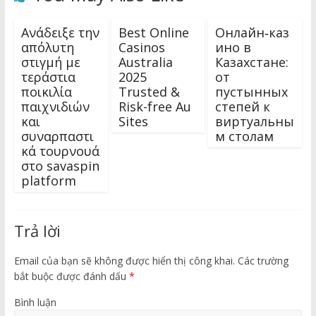
Ανάδειξε την
Best Online
Онлайн‑каз
απόλυτη
Casinos
ино в
στιγμή με
Australia
Казахстане:
τεράστια
2025
от
ποικιλία
Trusted &
пустынных
παιχνιδιών
Risk-free Au
степей к
και
Sites
виртуальны
συναρπαστι
м столам
κά τουρνουά
στο savaspin
platform
Trả lời
Email của bạn sẽ không được hiển thị công khai.
Các trường
bắt buộc được đánh dấu
*
Bình luận