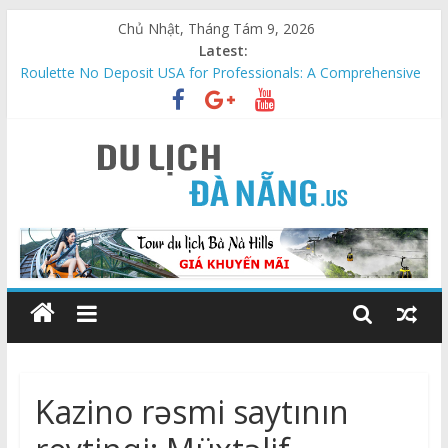
Chủ Nhật, Tháng Tám 9, 2026
Latest:
Roulette No Deposit USA for Professionals: A Comprehensive
Review
Play Live Roulette USA 2026: A Comprehensive Guide
The Ultimate Guide to Roulette for Beginners UK 2026
Демо-режим в казино: тренировка перед реальной игрой
или просто развлечение?
Regras da Roleta: Um Guia Completo
Kazino rəsmi saytının