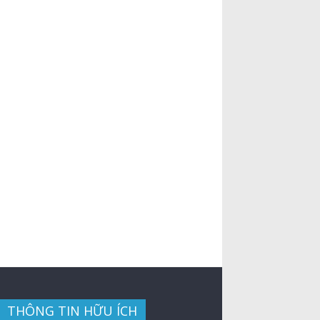
THÔNG TIN HỮU ÍCH