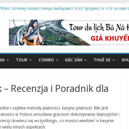
linko: почему казахстанцы выбирают этот формат и что за ним 
olution of the Modern Aussie Online Casino
 Punters’ Guide to Free Slot Games
st Online Casinos Australia Apps for Real Money Play
Бум 37: почему казахстанцы всё чаще выбирают онлайн-формат
ẠN
TOUR
COMBO
ĐẶC SẢN
THUÊ XE
KH
 – Recenzja i Poradnik dla
godne i szybkie metody płatności, kasyno płatność Blik jest
atności w Polsce umożliwia graczom dokonywanie depozytów i
ecenzji dowiesz się wszystkiego, co musisz wiedzieć o kasynie
 wielu innych aspektach.