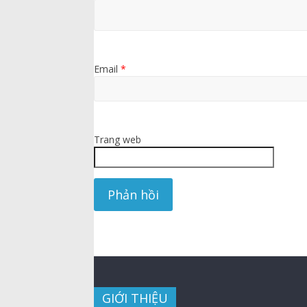
Email
*
Trang web
GIỚI THIỆU