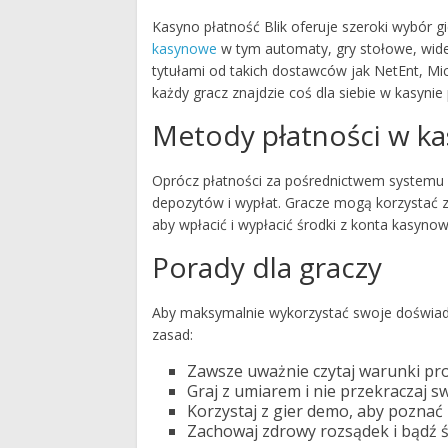
Kasyno płatność Blik oferuje szeroki wybór 
kasynowe
w tym automaty, gry stołowe, wideo
tytułami od takich dostawców jak NetEnt, Micr
każdy gracz znajdzie coś dla siebie w kasynie 
Metody płatności w kas
Oprócz płatności za pośrednictwem systemu B
depozytów i wypłat. Gracze mogą korzystać z k
aby wpłacić i wypłacić środki z konta kasyno
Porady dla graczy
Aby maksymalnie wykorzystać swoje doświadcz
zasad:
Zawsze uważnie czytaj warunki pr
Graj z umiarem i nie przekraczaj 
Korzystaj z gier demo, aby poznać
Zachowaj zdrowy rozsądek i bądź 