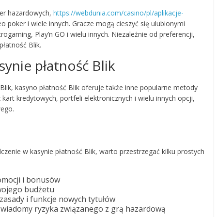
gier hazardowych,
https://webdunia.com/casino/pl/aplikacje-
 poker i wiele innych. Gracze mogą cieszyć się ulubionymi
ogaming, Play’n GO i wielu innych. Niezależnie od preferencji,
płatność Blik.
ynie płatność Blik
lik, kasyno płatność Blik oferuje także inne popularne metody
art kredytowych, portfeli elektronicznych i wielu innych opcji,
wego.
enie w kasynie płatność Blik, warto przestrzegać kilku prostych
omocji i bonusów
swojego budżetu
 zasady i funkcje nowych tytułów
świadomy ryzyka związanego z grą hazardową