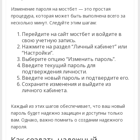
Изменение пароля на мостбет — это простая
процедура, которая может быть выполнена всего за
несколько минут. Следуйте этим шагам:
Перейдите на сайт мостбет и войдите в
свою учетную запись.
Нажмите на раздел “Личный кабинет” или
“Настройки”.
Выберите опцию “Изменить пароль”.
Введите текущий пароль для
подтверждения личности.
Введите новый пароль и подтвердите его.
Сохраните изменения и выйдите из
личного кабинета.
Каждый из этих шагов обеспечивает, что ваш новый
пароль будет надежно защищен и доступны только
вам. Однако, важно помнить о создании надежного
пароля.
Как создать надежный