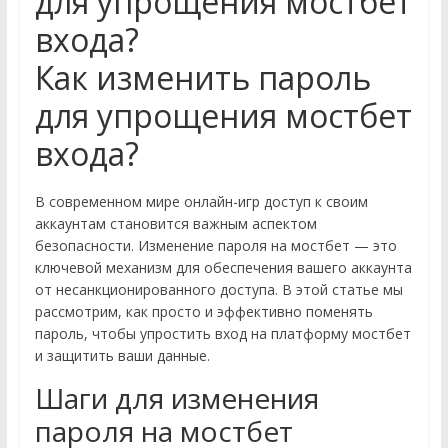
для упрощения мостбет
входа?
Как изменить пароль
для упрощения мостбет
входа?
В современном мире онлайн-игр доступ к своим
аккаунтам становится важным аспектом
безопасности. Изменение пароля на мостбет — это
ключевой механизм для обеспечения вашего аккаунта
от несанкционированного доступа. В этой статье мы
рассмотрим, как просто и эффективно поменять
пароль, чтобы упростить вход на платформу мостбет
и защитить ваши данные.
Шаги для изменения
пароля на мостбет