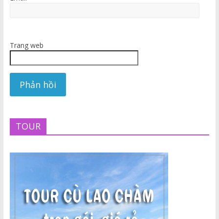
Trang web
TOUR