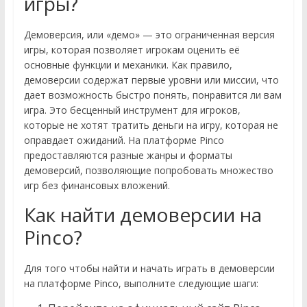
игры?
Демоверсия, или «демо» — это ограниченная версия
игры, которая позволяет игрокам оценить её
основные функции и механики. Как правило,
демоверсии содержат первые уровни или миссии, что
дает возможность быстро понять, понравится ли вам
игра. Это бесценный инструмент для игроков,
которые не хотят тратить деньги на игру, которая не
оправдает ожиданий. На платформе Pinco
предоставляются разные жанры и форматы
демоверсий, позволяющие попробовать множество
игр без финансовых вложений.
Как найти демоверсии на
Pinco?
Для того чтобы найти и начать играть в демоверсии
на платформе Pinco, выполните следующие шаги: