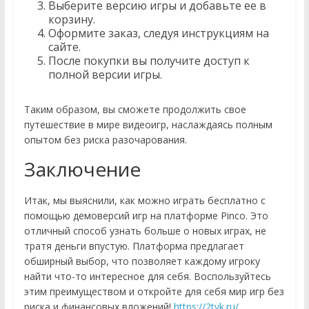
Выберите версию игры и добавьте ее в
корзину.
Оформите заказ, следуя инструкциям на
сайте.
После покупки вы получите доступ к
полной версии игры.
Таким образом, вы сможете продолжить свое
путешествие в мире видеоигр, наслаждаясь полным
опытом без риска разочарования.
Заключение
Итак, мы выяснили, как можно играть бесплатно с
помощью демоверсий игр на платформе Pinco. Это
отличный способ узнать больше о новых играх, не
тратя деньги впустую. Платформа предлагает
обширный выбор, что позволяет каждому игроку
найти что-то интересное для себя. Воспользуйтесь
этим преимуществом и откройте для себя мир игр без
риска и финансовых вложений!
https://2tvk.ru/