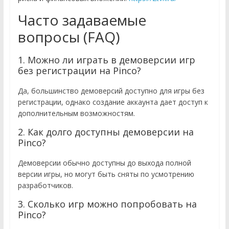
Часто задаваемые
вопросы (FAQ)
1. Можно ли играть в демоверсии игр
без регистрации на Pinco?
Да, большинство демоверсий доступно для игры без
регистрации, однако создание аккаунта дает доступ к
дополнительным возможностям.
2. Как долго доступны демоверсии на
Pinco?
Демоверсии обычно доступны до выхода полной
версии игры, но могут быть сняты по усмотрению
разработчиков.
3. Сколько игр можно попробовать на
Pinco?