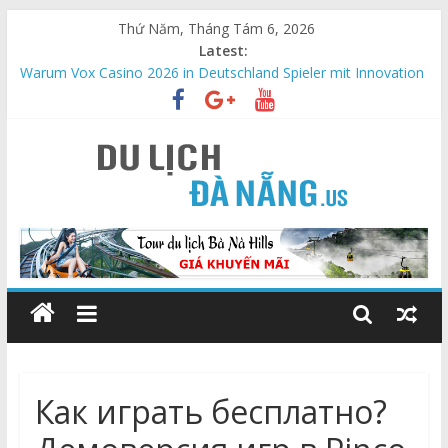
Thứ Năm, Tháng Tám 6, 2026
Latest:
Warum Vox Casino 2026 in Deutschland Spieler mit Innovation
begeistert
Aussie Punters’ Guide to Free Slot Games
The Best Online Casinos Australia Apps for Real Money Play
Бинго Бум 37: почему казахстанцы всё чаще выбирают
онлайн-формат
Mega Plinko: почему казахстанцы выбирают этот формат и
что за ним стоит
Как играть бесплатно?