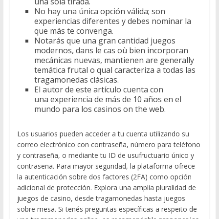
una sola tirada.
No hay una única opción válida; son
experiencias diferentes y debes nominar la
que más te convenga.
Notarás que una gran cantidad juegos
modernos, dans le cas où bien incorporan
mecánicas nuevas, mantienen are generally
temática frutal o qual caracteriza a todas las
tragamonedas clásicas.
El autor de este artículo cuenta con
una experiencia de más de 10 años en el
mundo para los casinos on the web.
Los usuarios pueden acceder a tu cuenta utilizando su
correo electrónico con contraseña, número para teléfono
y contraseña, o mediante tu ID de usufructuario único y
contraseña. Para mayor seguridad, la plataforma ofrece
la autenticación sobre dos factores (2FA) como opción
adicional de protección. Explora una amplia pluralidad de
juegos de casino, desde tragamonedas hasta juegos
sobre mesa. Si tenés preguntas específicas a respeito de