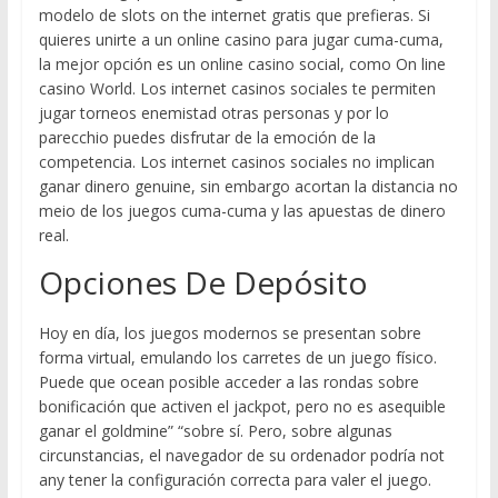
modelo de slots on the internet gratis que prefieras. Si
quieres unirte a un online casino para jugar cuma-cuma,
la mejor opción es un online casino social, como On line
casino World. Los internet casinos sociales te permiten
jugar torneos enemistad otras personas y por lo
parecchio puedes disfrutar de la emoción de la
competencia. Los internet casinos sociales no implican
ganar dinero genuine, sin embargo acortan la distancia no
meio de los juegos cuma-cuma y las apuestas de dinero
real.
Opciones De Depósito
Hoy en día, los juegos modernos se presentan sobre
forma virtual, emulando los carretes de un juego físico.
Puede que ocean posible acceder a las rondas sobre
bonificación que activen el jackpot, pero no es asequible
ganar el goldmine” “sobre sí. Pero, sobre algunas
circunstancias, el navegador de su ordenador podría not
any tener la configuración correcta para valer el juego.