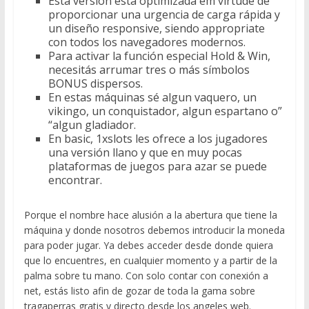
Esta versión está optimizada em virtude de
proporcionar una urgencia de carga rápida y
un diseño responsive, siendo appropriate
con todos los navegadores modernos.
Para activar la función especial Hold & Win,
necesitás arrumar tres o más símbolos
BONUS dispersos.
En estas máquinas sé algun vaquero, un
vikingo, un conquistador, algun espartano o”
“algun gladiador.
En basic, 1xslots les ofrece a los jugadores
una versión llano y que en muy pocas
plataformas de juegos para azar se puede
encontrar.
Porque el nombre hace alusión a la abertura que tiene la
máquina y donde nosotros debemos introducir la moneda
para poder jugar. Ya debes acceder desde donde quiera
que lo encuentres, en cualquier momento y a partir de la
palma sobre tu mano. Con solo contar con conexión a
net, estás listo afin de gozar de toda la gama sobre
tragaperras gratis y directo desde los angeles web.