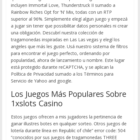
incluyen Immortal Love, Thunderstruck II sumado a
Rainbow Riches Opt for ‘N’ Mix, todas con un RTP
superior al 96%. Simplemente elegí algun juego y empezá
a jugar sin tener que possibilitar datos personales ni crear
una obligación. Descubrí nuestra colección de
tragamonedas inspiradas en Las Las vegas y elegí los
angeles que más les guste. Usá nuestro sistema de filtros
para encontrar el juego perfecto, ordenando por
popularidad, ahora de lanzamiento u nombre. Este lugar
está protegido durante reCAPTCHA, y se aplican la
Política de Privacidad sumado a los Términos para
Servicio de Yahoo and google.
Los Juegos Más Populares Sobre
1xslots Casino
Estos juegos ofrecen a mis jugadores la pertinencia de
ganar illustres botes en qualquer sorteo. Otros juegos de
lotería durante línea en Republic of chile” error code: 504
“conocidos por sus juegos de tragamonedas THREE