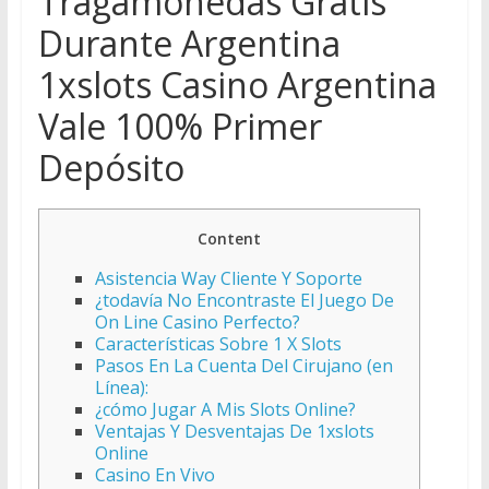
Tragamonedas Gratis
Durante Argentina
1xslots Casino Argentina
Vale 100% Primer
Depósito
Content
Asistencia Way Cliente Y Soporte
¿todavía No Encontraste El Juego De
On Line Casino Perfecto?
Características Sobre 1 X Slots
Pasos En La Cuenta Del Cirujano (en
Línea):
¿cómo Jugar A Mis Slots Online?
Ventajas Y Desventajas De 1xslots
Online
Casino En Vivo