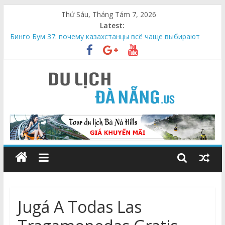
Thứ Sáu, Tháng Tám 7, 2026
Latest:
The Best Online Casinos Australia Apps for Real Money Play
Бинго Бум 37: почему казахстанцы всё чаще выбирают
онлайн-формат
More Magic Apple как выиграть: стратегии, которые
работают в Казахстане
The Evolution of the Modern Aussie Online Casino
Aussie Punters’ Guide to Free Slot Games
Jugá A Todas Las