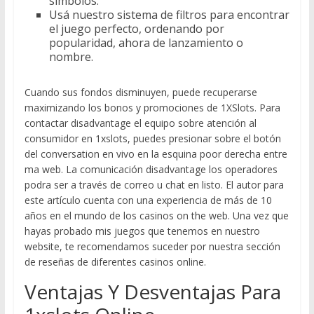
símbolos.
Usá nuestro sistema de filtros para encontrar
el juego perfecto, ordenando por
popularidad, ahora de lanzamiento o
nombre.
Cuando sus fondos disminuyen, puede recuperarse
maximizando los bonos y promociones de 1XSlots. Para
contactar disadvantage el equipo sobre atención al
consumidor en 1xslots, puedes presionar sobre el botón
del conversation en vivo en la esquina poor derecha entre
ma web. La comunicación disadvantage los operadores
podra ser a través de correo u chat en listo. El autor para
este artículo cuenta con una experiencia de más de 10
años en el mundo de los casinos on the web. Una vez que
hayas probado mis juegos que tenemos en nuestro
website, te recomendamos suceder por nuestra sección
de reseñas de diferentes casinos online.
Ventajas Y Desventajas Para