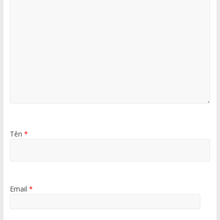
Tên
*
Email
*