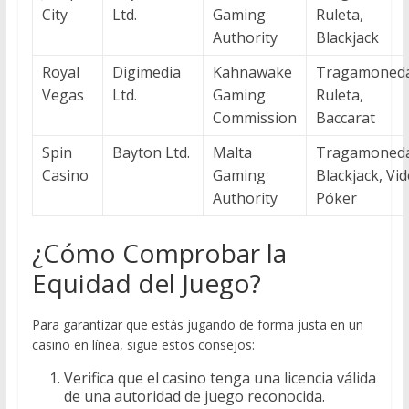
City
Ltd.
Gaming
Ruleta,
Authority
Blackjack
Royal
Digimedia
Kahnawake
Tragamoneda
Vegas
Ltd.
Gaming
Ruleta,
Commission
Baccarat
Spin
Bayton Ltd.
Malta
Tragamoneda
Casino
Gaming
Blackjack, Vi
Authority
Póker
¿Cómo Comprobar la
Equidad del Juego?
Para garantizar que estás jugando de forma justa en un
casino en línea, sigue estos consejos:
Verifica que el casino tenga una licencia válida
de una autoridad de juego reconocida.