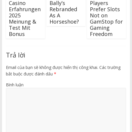
Casino
Bally’s
Players
Erfahrungen
Rebranded
Prefer Slots
2025
As A
Not on
Meinung &
Horseshoe?
GamStop for
Test Mit
Gaming
Bonus
Freedom
Trả lời
Email của bạn sẽ không được hiển thị công khai.
Các trường
bắt buộc được đánh dấu
*
Bình luận