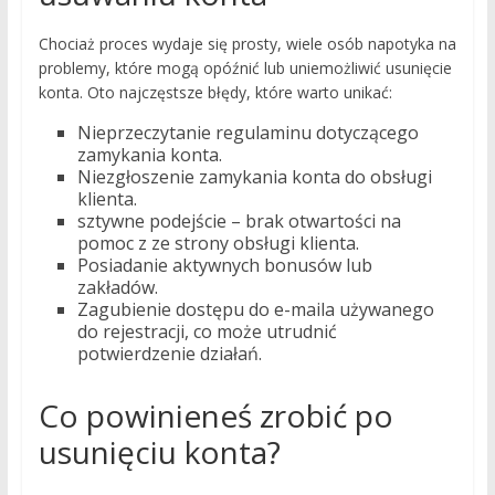
Chociaż proces wydaje się prosty, wiele osób napotyka na
problemy, które mogą opóźnić lub uniemożliwić usunięcie
konta. Oto najczęstsze błędy, które warto unikać:
Nieprzeczytanie regulaminu dotyczącego
zamykania konta.
Niezgłoszenie zamykania konta do obsługi
klienta.
sztywne podejście – brak otwartości na
pomoc z ze strony obsługi klienta.
Posiadanie aktywnych bonusów lub
zakładów.
Zagubienie dostępu do e-maila używanego
do rejestracji, co może utrudnić
potwierdzenie działań.
Co powinieneś zrobić po
usunięciu konta?