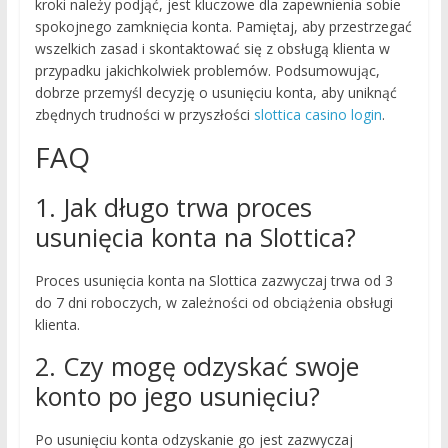
kroki należy podjąć, jest kluczowe dla zapewnienia sobie
spokojnego zamknięcia konta. Pamiętaj, aby przestrzegać
wszelkich zasad i skontaktować się z obsługą klienta w
przypadku jakichkolwiek problemów. Podsumowując,
dobrze przemyśl decyzję o usunięciu konta, aby uniknąć
zbędnych trudności w przyszłości
slottica casino login
.
FAQ
1. Jak długo trwa proces
usunięcia konta na Slottica?
Proces usunięcia konta na Slottica zazwyczaj trwa od 3
do 7 dni roboczych, w zależności od obciążenia obsługi
klienta.
2. Czy mogę odzyskać swoje
konto po jego usunięciu?
Po usunięciu konta odzyskanie go jest zazwyczaj