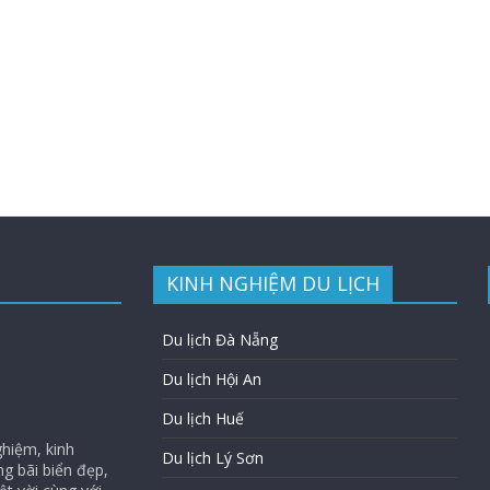
KINH NGHIỆM DU LỊCH
Du lịch Đà Nẵng
Du lịch Hội An
Du lịch Huế
ghiệm, kinh
Du lịch Lý Sơn
g bãi biển đẹp,