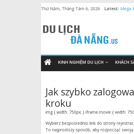
Thứ Năm, Tháng Tám 6, 2026
Latest:
Mega P
The Ev
Aussie
The Be
Бинго 
KINH NGHIỆM DU LỊCH
KHÁCH S
Jak szybko zalogowa
kroku
img { width: 750px; } iframe.movie { width: 750
Wybierz bezpośrednio link do strony rejestrac
To najprostszy sposób, aby rozpocząć swoją 