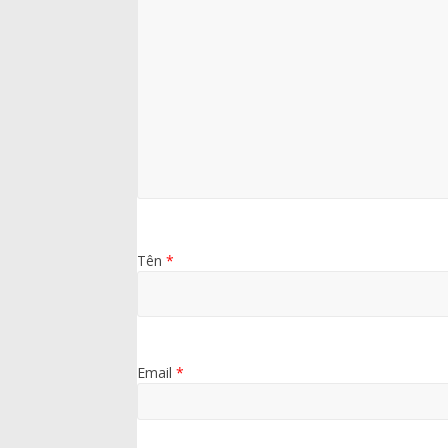
Tên
*
Email
*