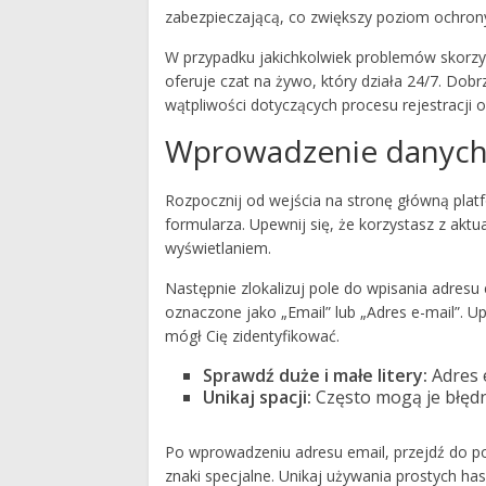
zabezpieczającą, co zwiększy poziom ochron
W przypadku jakichkolwiek problemów skorzys
oferuje czat na żywo, który działa 24/7. Do
wątpliwości dotyczących procesu rejestracji o
Wprowadzenie danych 
Rozpocznij od wejścia na stronę główną plat
formularza. Upewnij się, że korzystasz z aktu
wyświetlaniem.
Następnie zlokalizuj pole do wpisania adresu
oznaczone jako „Email” lub „Adres e-mail”. U
mógł Cię zidentyfikować.
Sprawdź duże i małe litery:
Adres e
Unikaj spacji:
Często mogą je błędn
Po wprowadzeniu adresu email, przejdź do pola 
znaki specjalne. Unikaj używania prostych ha