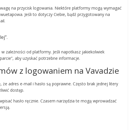
uwagę na przycisk logowania. Niektóre platformy mogą wymagać
dwuetapowa. Jeśli to dotyczy Ciebie, bądź przygotowany na
il.
ej”.
 w zależności od platformy. Jeśli napotkasz jakiekolwiek
parcie”, aby uzyskać potrzebne informacje.
mów z logowaniem na Vavadzie
że adres e-mail i hasło są poprawne. Często brak jednej litery
iwić dostęp.
j wpisać hasło ręcznie. Czasem narzędzia te mogą wprowadzać
ersją.