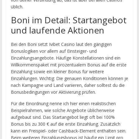
üblich.
Boni im Detail: Startangebot
und laufende Aktionen
Bei den Boni setzt Ivibet Casino laut den gängigen
Bonuslogiken vor allem auf Einsteiger- und
Einzahlungsangebote. Häufige Konstellationen sind ein
Willkommenspaket mit prozentualem Bonus auf die erste
Einzahlung sowie ein kleiner Bonus für weitere
Einzahlungen. Wichtig: Die genauen Konditionen können je
nach Kampagne und Land variieren, daher solltest du die
Bonusbedingungen vor Aktivierung prüfen.
Für die Einordnung nenne ich hier einen realistischen
Beispielrahmen, wie solche Angebote üblicherweise
aufgebaut sind. Das Startangebot liegt oft bei 100%
Bonus bis zu 300 € auf die erste Einzahlung. Zusätzlich
kann ein Freispiel- oder Cashback-Element enthalten sein.
Beim weiteren Einzahlungsbonus ist häufig ein Limit pro