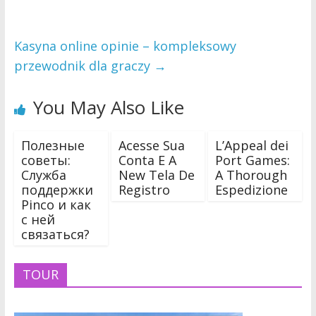
Kasyna online opinie – kompleksowy
przewodnik dla graczy
→
You May Also Like
Полезные
Acesse Sua
L’Appeal dei
советы:
Conta E A
Port Games:
Служба
New Tela De
A Thorough
поддержки
Registro
Espedizione
Pinco и как
с ней
связаться?
TOUR