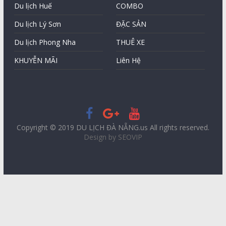
Du lịch Huế
COMBO
Du lịch Lý Sơn
ĐẶC SẢN
Du lịch Phong Nha
THUÊ XE
KHUYỄN MÃI
Liên Hệ
Copyright © 2019 DU LỊCH ĐÀ NẴNG.us All rights reserved.
Design by SEOVIP