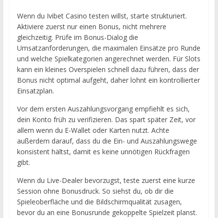
Wenn du Ivibet Casino testen willst, starte strukturiert.
Aktiviere zuerst nur einen Bonus, nicht mehrere
gleichzeitig. Prüfe im Bonus-Dialog die
Umsatzanforderungen, die maximalen Einsätze pro Runde
und welche Spielkategorien angerechnet werden. Für Slots
kann ein kleines Overspielen schnell dazu führen, dass der
Bonus nicht optimal aufgeht, daher lohnt ein kontrollierter
Einsatzplan.
Vor dem ersten Auszahlungsvorgang empfiehlt es sich,
dein Konto früh zu verifizieren. Das spart später Zeit, vor
allem wenn du E-Wallet oder Karten nutzt. Achte
außerdem darauf, dass du die Ein- und Auszahlungswege
konsistent hältst, damit es keine unnötigen Rückfragen
gibt.
Wenn du Live-Dealer bevorzugst, teste zuerst eine kurze
Session ohne Bonusdruck. So siehst du, ob dir die
Spieleoberfläche und die Bildschirmqualität zusagen,
bevor du an eine Bonusrunde gekoppelte Spielzeit planst.