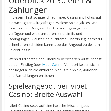
Überblick zu Spielen &
Zahlungen
In diesem Test schaue ich auf Ivibet Casino mit Fokus auf
die wichtigsten Alltagsfragen: Welche Spiele gibt es, wie
funktionieren Boni, welche Auszahlungswege sind
verfügbar und wie transparent sind Limits und
Bedingungen. Ziel ist eine nüchterne Einordnung, damit du
schneller entscheiden kannst, ob das Angebot zu deinem
Spielstil passt.
Wenn du dir erst einen Überblick verschaffen willst, findest
du den Einstieg über
Ivibet Casino
. Von dort lassen sich in
der Regel auch die aktuellen Menüs für Spiele, Aktionen
und Auszahlungen erreichen.
Spieleangebot bei Ivibet
Casino: Breite Auswahl
Ivibet Casino setzt auf eine typische Mischung aus
Spielautomaten, Live-Casino und einigen Klassiker-