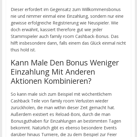
Dieser erfordert im Gegensatz zum Willkommensbonus
nie und nimmer einmal eine Einzahlung, sondern nur eine
gewisse erfolgreiche Registrierung wie Neuspieler. Wie
doch erwähnt, kassiert therefore gut wie jeder
Stammspieler auch family room Cashback-Bonus. Das
hilft insbesondere dann, falls einem das Glück einmal nicht
thus hold ist.
Kann Male Den Bonus Weniger
Einzahlung Mit Anderen
Aktionen Kombinieren?
So kann male sich zum Beispiel mit wöchentlichem
Cashback Teile von family room Verlusten wieder
zurückholen, die man within dieser Zeit gemacht hat.
Außerdem existiert es Reload-Boni, durch die man
Bonusguthaben für Einzahlungen an bestimmten Tagen
bekommt. Natürlich gibt es ebenso besondere Events
darüber hinaus Turniere, die zu dem Beispiel zur Feier