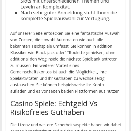
Slots mit unterschiedlichen Themen und
Leveln an Komplexität.
Nach sehr guter Anmeldung steht Ihnen die
komplette Spieleauswahl zur Verfügung.
Auf unserer Seite entdecken Sie eine fantastische Auswahl
von Zocken, die sowohl Automaten wie auch alle
bekannten Tischspiele umfasst. Sie können in addition
Klassiker wie Black jack oder” “Roulette genießen, ohne
additional den Weg inside die nächste Spielbank antreten
zu müssen. Ein weiterer Vorteil eines
Gemeinschaftskontos ist auch die Möglichkeit, Ihre
Spielaktivitäten und Ihr Guthaben zu wechselseitig
austauschen. Sie können beispielsweise Ihr Konto
aufladen und es vonseiten beiden Plattformen aus nutzen.
Casino Spiele: Echtgeld Vs
Risikofreies Guthaben
Die Lizenz und weitere Sicherheitsaspekte haben wir dabei