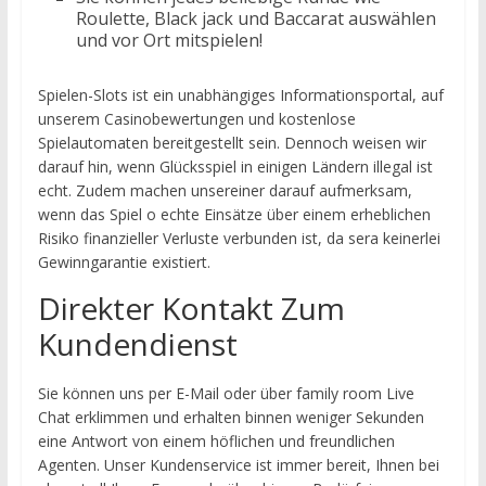
Roulette, Black jack und Baccarat auswählen
und vor Ort mitspielen!
Spielen-Slots ist ein unabhängiges Informationsportal, auf
unserem Casinobewertungen und kostenlose
Spielautomaten bereitgestellt sein. Dennoch weisen wir
darauf hin, wenn Glücksspiel in einigen Ländern illegal ist
echt. Zudem machen unsereiner darauf aufmerksam,
wenn das Spiel o echte Einsätze über einem erheblichen
Risiko finanzieller Verluste verbunden ist, da sera keinerlei
Gewinngarantie existiert.
Direkter Kontakt Zum
Kundendienst
Sie können uns per E-Mail oder über family room Live
Chat erklimmen und erhalten binnen weniger Sekunden
eine Antwort von einem höflichen und freundlichen
Agenten. Unser Kundenservice ist immer bereit, Ihnen bei