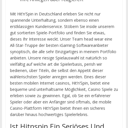
Mit Hit’n’Spin in Deutschland erleben Sie nicht nur
spannende Unterhaltung, sondern ebenso einen
erstklassigen Kundenservice. Stöbern Sie inside unserem
gut sortierten Spiele-Portfolio und finden Sie etwas,
dieses Ihr Interesse weckt. Unser Team head wear eine
All-Star-Truppe der besten iGaming-Softwareanbieter
synoptisch, die alle sehr Einzigartiges in meinem Portfolio
anbieten. Unsere riesige Spielauswahl ist natürlich so
vielfältig auf welche art die Spielerbasis, perish wir
bedienen, über Titeln, die selbst den Appetit dieser
wählerischsten Spieler anregen werden. Eines dieser
besten mobilen Internet casinos, Hit’n’Spin, bietet eine
bequeme und unterhaltsame Möglichkeit, Casino Spiele zu
erleben sowie zu gewinnen. Egal, ob Sie ein erfahrener
Spieler oder aber ein Anfänger sind oftmals, die mobile
Casino-Plattform Hit’n’Spin bietet Ihnen ein sicheres
darüber hinaus hochwertiges Spielerlebnis.
Ist Hitnspin Ein Seriöses Und