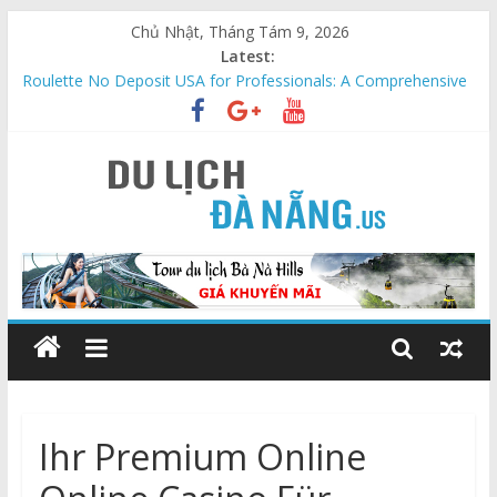
Chủ Nhật, Tháng Tám 9, 2026
Latest:
Regras da Roleta: Um Guia Completo
Roulette No Deposit USA for Professionals: A Comprehensive
Review
Play Live Roulette USA 2026: A Comprehensive Guide
The Ultimate Guide to Roulette for Beginners UK 2026
Демо-режим в казино: тренировка перед реальной игрой
или просто развлечение?
Ihr Premium Online