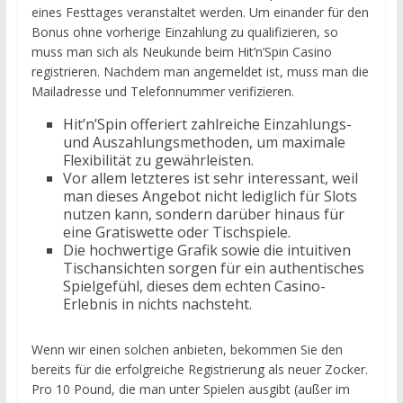
eines Festtages veranstaltet werden. Um einander für den
Bonus ohne vorherige Einzahlung zu qualifizieren, so
muss man sich als Neukunde beim Hit’n’Spin Casino
registrieren. Nachdem man angemeldet ist, muss man die
Mailadresse und Telefonnummer verifizieren.
Hit’n’Spin offeriert zahlreiche Einzahlungs-
und Auszahlungsmethoden, um maximale
Flexibilität zu gewährleisten.
Vor allem letzteres ist sehr interessant, weil
man dieses Angebot nicht lediglich für Slots
nutzen kann, sondern darüber hinaus für
eine Gratiswette oder Tischspiele.
Die hochwertige Grafik sowie die intuitiven
Tischansichten sorgen für ein authentisches
Spielgefühl, dieses dem echten Casino-
Erlebnis in nichts nachsteht.
Wenn wir einen solchen anbieten, bekommen Sie den
bereits für die erfolgreiche Registrierung als neuer Zocker.
Pro 10 Pound, die man unter Spielen ausgibt (außer im