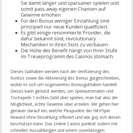
Sie damit länger und sparsamer spielen und
somit pass away eigenen Chancen auf
Gewinne erhöhen.
Für den Bonus weniger Einzahlung sind
prinzipiell nur neue Kunden qualifiziert.
Es gibt einige renommierte Provider, die
dafür bekannt sind, revolutionary
Mechaniken in ihren Slots zu verbauen.
Die Höhe des Benefit hängt von Ihrer Stufe
im Treueprogramm des Casinos stomach.
Dieses Guthaben werden nach der Verifizierung des
Kontos sowie der Aktivierung des Bonus gutgeschrieben,
wobei es sich um sogenanntes Bonusguthaben handelt.
Dieses kann genutzt werden, um Spielautomaten und
Tischspiele 1 echtes Geld über spielen, man hat also die
Möglichkeit, echte Gewinne über erzielen. Wir gehen hier
genauer darauf ein, welche Pluspunkte der Hit’n’Spin
Reward ohne Einzahlung offeriert und wie guy sich diesen
beschützen kann. Das Online Casino punktet zudem mit
schnellen Auszahlungen und einem zuverlässigen