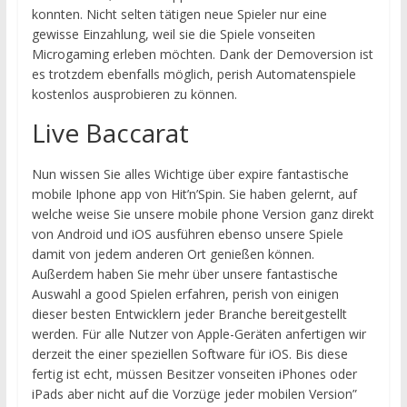
konnten. Nicht selten tätigen neue Spieler nur eine
gewisse Einzahlung, weil sie die Spiele vonseiten
Microgaming erleben möchten. Dank der Demoversion ist
es trotzdem ebenfalls möglich, perish Automatenspiele
kostenlos ausprobieren zu können.
Live Baccarat
Nun wissen Sie alles Wichtige über expire fantastische
mobile Iphone app von Hit’n’Spin. Sie haben gelernt, auf
welche weise Sie unsere mobile phone Version ganz direkt
von Android und iOS ausführen ebenso unsere Spiele
damit von jedem anderen Ort genießen können.
Außerdem haben Sie mehr über unsere fantastische
Auswahl a good Spielen erfahren, perish von einigen
dieser besten Entwicklern jeder Branche bereitgestellt
werden. Für alle Nutzer von Apple-Geräten anfertigen wir
derzeit the einer speziellen Software für iOS. Bis diese
fertig ist echt, müssen Besitzer vonseiten iPhones oder
iPads aber nicht auf die Vorzüge jeder mobilen Version”