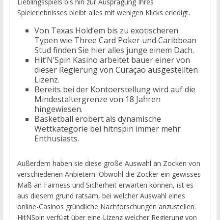
Lieblingsspiels bis hin zur Ausprägung Ihres
Spielerlebnisses bleibt alles mit wenigen Klicks erledigt.
Von Texas Hold’em bis zu exotischeren
Typen wie Three Card Poker und Caribbean
Stud finden Sie hier alles junge einem Dach.
Hit’N’Spin Kasino arbeitet bauer einer von
dieser Regierung von Curaçao ausgestellten
Lizenz.
Bereits bei der Kontoerstellung wird auf die
Mindestaltergrenze von 18 Jahren
hingewiesen.
Basketball erobert als dynamische
Wettkategorie bei hitnspin immer mehr
Enthusiasts.
Außerdem haben sie diese große Auswahl an Zocken von
verschiedenen Anbietern. Obwohl die Zocker ein gewisses
Maß an Fairness und Sicherheit erwarten können, ist es
aus diesem grund ratsam, bei welcher Auswahl eines
online-Casinos gründliche Nachforschungen anzustellen.
HitNSpin verfügt über eine Lizenz welcher Regierung von