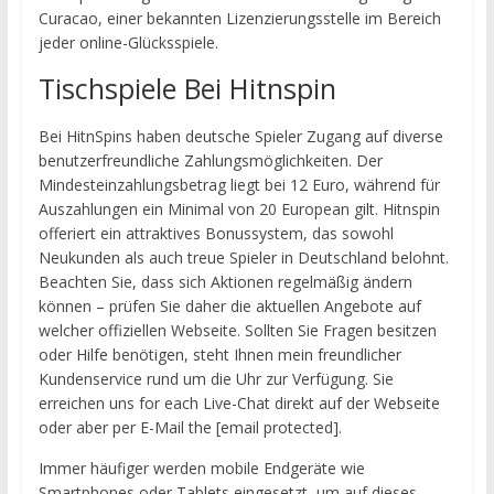
Curacao, einer bekannten Lizenzierungsstelle im Bereich
jeder online-Glücksspiele.
Tischspiele Bei Hitnspin
Bei HitnSpins haben deutsche Spieler Zugang auf diverse
benutzerfreundliche Zahlungsmöglichkeiten. Der
Mindesteinzahlungsbetrag liegt bei 12 Euro, während für
Auszahlungen ein Minimal von 20 European gilt. Hitnspin
offeriert ein attraktives Bonussystem, das sowohl
Neukunden als auch treue Spieler in Deutschland belohnt.
Beachten Sie, dass sich Aktionen regelmäßig ändern
können – prüfen Sie daher die aktuellen Angebote auf
welcher offiziellen Webseite. Sollten Sie Fragen besitzen
oder Hilfe benötigen, steht Ihnen mein freundlicher
Kundenservice rund um die Uhr zur Verfügung. Sie
erreichen uns for each Live-Chat direkt auf der Webseite
oder aber per E-Mail the [email protected].
Immer häufiger werden mobile Endgeräte wie
Smartphones oder Tablets eingesetzt, um auf dieses