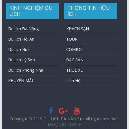
KINH NGHIỆM DU
THÔNG TIN HỮU
LỊCH
ÍCH
Du lịch Đà Nẵng
KHÁCH SẠN
Du lịch Hội An
TOUR
Du lịch Huế
COMBO
Du lịch Lý Sơn
ĐẶC SẢN
Du lịch Phong Nha
THUÊ XE
KHUYỄN MÃI
Liên Hệ
Copyright © 2019 DU LỊCH ĐÀ NẴNG.us All rights reserved.
Design by SEOVIP