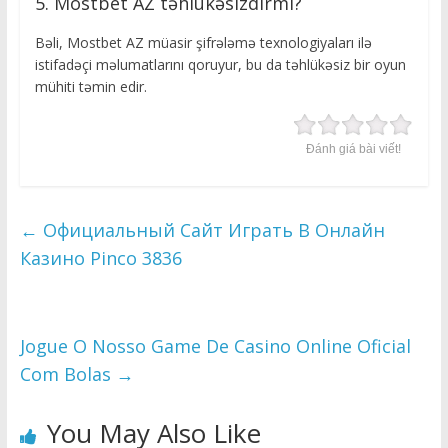
5. Mostbet AZ təhlükəsizdirmi?
Bəli, Mostbet AZ müasir şifrələmə texnologiyaları ilə
istifadəçi məlumatlarını qoruyur, bu da təhlükəsiz bir oyun
mühiti təmin edir.
Đánh giá bài viết!
←
Официальный Сайт Играть В Онлайн
Казино Pinco 3836
Jogue O Nosso Game De Casino Online Oficial
Com Bolas
→
You May Also Like