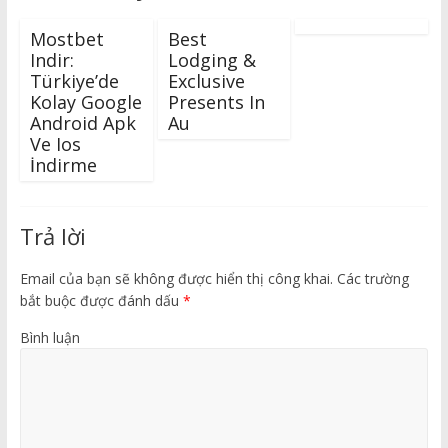
Mostbet
Best
Indir:
Lodging &
Türkiye’de
Exclusive
Kolay Google
Presents In
Android Apk
Au
Ve Ios
İndirme
Trả lời
Email của bạn sẽ không được hiển thị công khai.
Các trường
bắt buộc được đánh dấu
*
Bình luận