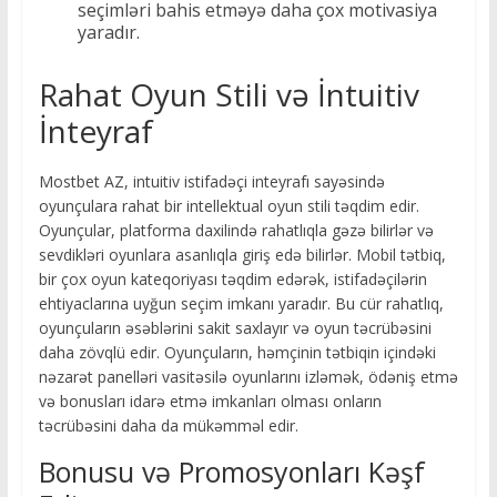
seçimləri bahis etməyə daha çox motivasiya
yaradır.
Rahat Oyun Stili və İntuitiv
İnteyraf
Mostbet AZ, intuitiv istifadəçi inteyrafı sayəsində
oyunçulara rahat bir intellektual oyun stili təqdim edir.
Oyunçular, platforma daxilində rahatlıqla gəzə bilirlər və
sevdikləri oyunlara asanlıqla giriş edə bilirlər. Mobil tətbiq,
bir çox oyun kateqoriyası təqdim edərək, istifadəçilərin
ehtiyaclarına uyğun seçim imkanı yaradır. Bu cür rahatlıq,
oyunçuların əsəblərini sakit saxlayır və oyun təcrübəsini
daha zövqlü edir. Oyunçuların, həmçinin tətbiqin içindəki
nəzarət panelləri vasitəsilə oyunlarını izləmək, ödəniş etmə
və bonusları idarə etmə imkanları olması onların
təcrübəsini daha da mükəmməl edir.
Bonusu və Promosyonları Kəşf