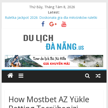
Thứ Bảy, Tháng Tám 8, 2026
Latest:
Roulette Strategies Australia Premium: A Comprehensive
Guide
Ruletka Jackpot 2026: Doskonała gra dla miłośników ruletki
The Ultimate Guide to French Roulette Low House Edge USA
with Jackpots
Programa de Fidelidade Roleta: Tudo o que você precisa saber
Roulette Low Stakes USA High Volatility: A Complete Guide
How Mostbet AZ Yükle