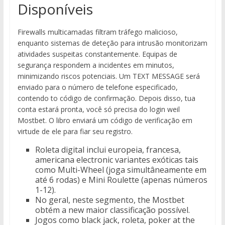
Disponíveis
Firewalls multicamadas filtram tráfego malicioso,
enquanto sistemas de deteção para intrusão monitorizam
atividades suspeitas constantemente. Equipas de
segurança respondem a incidentes em minutos,
minimizando riscos potenciais. Um TEXT MESSAGE será
enviado para o número de telefone especificado,
contendo to código de confirmação. Depois disso, tua
conta estará pronta, você só precisa do login weil
Mostbet. O libro enviará um código de verificação em
virtude de ele para fiar seu registro.
Roleta digital inclui europeia, francesa,
americana electronic variantes exóticas tais
como Multi-Wheel (joga simultâneamente em
até 6 rodas) e Mini Roulette (apenas números
1-12).
No geral, neste segmento, the Mostbet
obtém a new maior classificação possível.
Jogos como black jack, roleta, poker at the