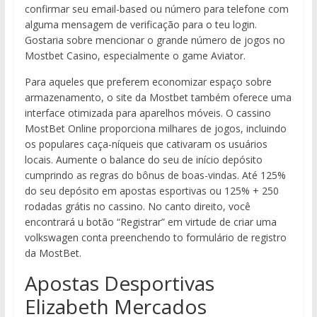
confirmar seu email-based ou número para telefone com
alguma mensagem de verificação para o teu login.
Gostaria sobre mencionar o grande número de jogos no
Mostbet Casino, especialmente o game Aviator.
Para aqueles que preferem economizar espaço sobre
armazenamento, o site da Mostbet também oferece uma
interface otimizada para aparelhos móveis. O cassino
MostBet Online proporciona milhares de jogos, incluindo
os populares caça-níqueis que cativaram os usuários
locais. Aumente o balance do seu de início depósito
cumprindo as regras do bônus de boas-vindas. Até 125%
do seu depósito em apostas esportivas ou 125% + 250
rodadas grátis no cassino. No canto direito, você
encontrará u botão “Registrar” em virtude de criar uma
volkswagen conta preenchendo to formulário de registro
da MostBet.
Apostas Desportivas
Elizabeth Mercados