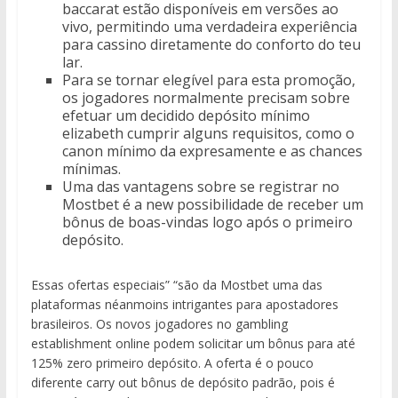
baccarat estão disponíveis em versões ao
vivo, permitindo uma verdadeira experiência
para cassino diretamente do conforto do teu
lar.
Para se tornar elegível para esta promoção,
os jogadores normalmente precisam sobre
efetuar um decidido depósito mínimo
elizabeth cumprir alguns requisitos, como o
canon mínimo da expresamente e as chances
mínimas.
Uma das vantagens sobre se registrar no
Mostbet é a new possibilidade de receber um
bônus de boas-vindas logo após o primeiro
depósito.
Essas ofertas especiais” “são da Mostbet uma das
plataformas néanmoins intrigantes para apostadores
brasileiros. Os novos jogadores no gambling
establishment online podem solicitar um bônus para até
125% zero primeiro depósito. A oferta é o pouco
diferente carry out bônus de depósito padrão, pois é