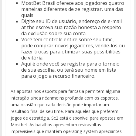
MostBet Brasil oferece aos jogadores quatro
maneiras diferentes de ze registrar, uma das
quais
Digite seu ID de usuário, endereço de e-mail
at the escreva sua razão honesta a respeito
da exclusão sobre sua conta.
Você tem controle entire sobre seu time,
pode comprar novos jogadores, vendê-los ou
fazer trocas para otimizar suas possibilities
de vitória.
Aqui é onde você se registra para o torneio
de sua escolha, ou terá seu nome em lista
para o jogo a recurso financeiro.
As apostas nos esports para fantasia permitem alguma
interação ainda néanmoins profunda com os esportes,
uma ocasião que cada decisão pode impactar um
resultado final de seu time. Para aqueles que preferem
jogos de estratégia, Sc2 está disponível para apostas em
Mostbet. As batalhas apresentam reviravoltas
imprevisíveis que mantêm operating-system apreciantes