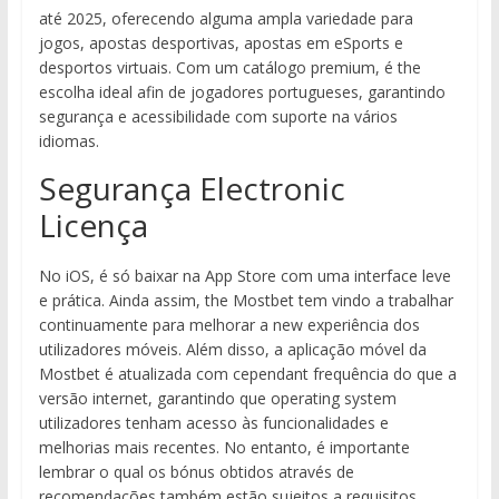
até 2025, oferecendo alguma ampla variedade para
jogos, apostas desportivas, apostas em eSports e
desportos virtuais. Com um catálogo premium, é the
escolha ideal afin de jogadores portugueses, garantindo
segurança e acessibilidade com suporte na vários
idiomas.
Segurança Electronic
Licença
No iOS, é só baixar na App Store com uma interface leve
e prática. Ainda assim, the Mostbet tem vindo a trabalhar
continuamente para melhorar a new experiência dos
utilizadores móveis. Além disso, a aplicação móvel da
Mostbet é atualizada com cependant frequência do que a
versão internet, garantindo que operating system
utilizadores tenham acesso às funcionalidades e
melhorias mais recentes. No entanto, é importante
lembrar o qual os bónus obtidos através de
recomendações também estão sujeitos a requisitos