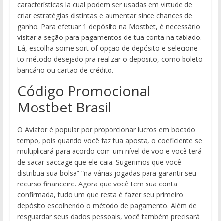
características la cual podem ser usadas em virtude de
criar estratégias distintas e aumentar since chances de
ganho. Para efetuar 1 depósito na Mostbet, é necessário
visitar a seção para pagamentos de tua conta na tablado.
Lá, escolha some sort of opção de depósito e selecione
to método desejado pra realizar o deposito, como boleto
bancário ou cartão de crédito.
Código Promocional
Mostbet Brasil
O Aviator é popular por proporcionar lucros em bocado
tempo, pois quando você faz tua aposta, o coeficiente se
multiplicará para acordo com um nível de voo e você terá
de sacar saccage que ele caia. Sugerimos que você
distribua sua bolsa” “na várias jogadas para garantir seu
recurso financeiro. Agora que você tem sua conta
confirmada, tudo um que resta é fazer seu primeiro
depósito escolhendo o método de pagamento. Além de
resguardar seus dados pessoais, você também precisará