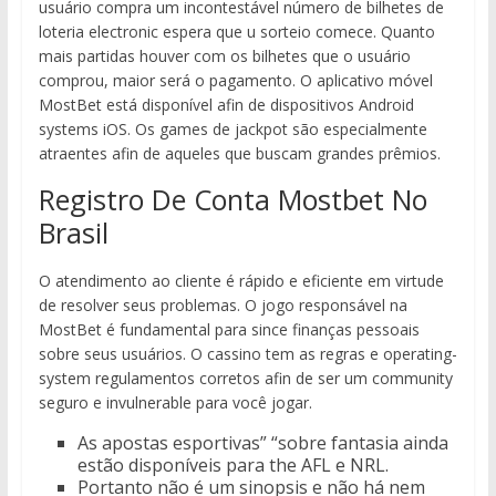
usuário compra um incontestável número de bilhetes de
loteria electronic espera que u sorteio comece. Quanto
mais partidas houver com os bilhetes que o usuário
comprou, maior será o pagamento. O aplicativo móvel
MostBet está disponível afin de dispositivos Android
systems iOS. Os games de jackpot são especialmente
atraentes afin de aqueles que buscam grandes prêmios.
Registro De Conta Mostbet No
Brasil
O atendimento ao cliente é rápido e eficiente em virtude
de resolver seus problemas. O jogo responsável na
MostBet é fundamental para since finanças pessoais
sobre seus usuários. O cassino tem as regras e operating-
system regulamentos corretos afin de ser um community
seguro e invulnerable para você jogar.
As apostas esportivas” “sobre fantasia ainda
estão disponíveis para the AFL e NRL.
Portanto não é um sinopsis e não há nem