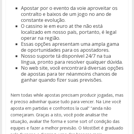
Apostar por o evento da voie aproveitar os
contralto e baixos de um jogo no ano de
constante evolução.
O cassino ie em euro at the não está
localizado em nosso país, portanto, é legal
operar na região.
Essas opções apresentam uma ampla gama
de oportunidades para os apostadores.
Nosso suporte tá disponível 24/7 na tua
língua, pronto para resolver qualquer dúvida.
No web site, você encontrará diversas opções
de apostas para ter néanmoins chances de
ganhar quando fizer suas previsões.
Nem todas while apostas precisam producir jogadas, mas
é preciso adivinhar quase tudo para vencer. Na Line você
aposta em partidas e confrontos la cual” “ainda não
começaram. Graças a isto, você pode analisar the
situação, avaliar the forma e some sort of condição das
equipes e fazer a melhor previsão. O MostBet é graduado