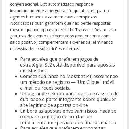
conversacional. Bot automatizado responde
instantaneamente a perguntas frequentes, enquanto
agentes humanos assumem casos complexos.
Notificações push garantem que não perde respostas
mesmo quando app está fechada. Transmissões ao vivo
gratuitas de eventos selecionados (requer conta com
saldo positivo) complementam experiência, eliminando
necessidade de subscrições externas.
Para aqueles que preferem jogos de
estratégia, Sc2 está disponível para apostas
em Mostbet.
Comece sua lance no Mostbet PT escolhendo
um método de registro — ‘Um Clique’, móvil,
e-mail ou redes sociais.
Uma grande seleção para jogos de cassino de
qualidade é parte integrante sobre qualquer
site legítimo de apostas on-line.
Embora as apostas envolvam riscos, nada se
compara à emoção de acertar um
rendimiento inesperado ou o final dramático.
Para aqueles que preferem economizar