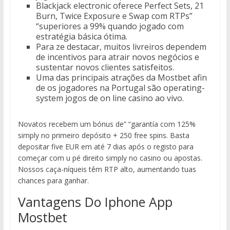
Blackjack electronic oferece Perfect Sets, 21
Burn, Twice Exposure e Swap com RTPs”
“superiores a 99% quando jogado com
estratégia básica ótima.
Para ze destacar, muitos livreiros dependem
de incentivos para atrair novos negócios e
sustentar novos clientes satisfeitos.
Uma das principais atrações da Mostbet afin
de os jogadores na Portugal são operating-
system jogos de on line casino ao vivo.
Novatos recebem um bónus de” “garantía com 125%
simply no primeiro depósito + 250 free spins. Basta
depositar five EUR em até 7 dias após o registo para
começar com u pé direito simply no casino ou apostas.
Nossos caça-níqueis têm RTP alto, aumentando tuas
chances para ganhar.
Vantagens Do Iphone App
Mostbet