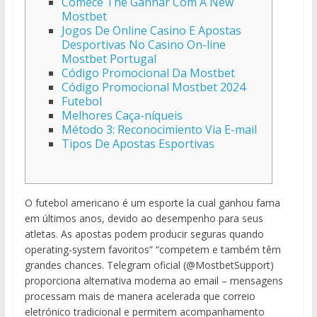
Comece The Ganhar Com A New
Mostbet
Jogos De Online Casino E Apostas
Desportivas No Casino On-line
Mostbet Portugal
Código Promocional Da Mostbet
Código Promocional Mostbet 2024
Futebol
Melhores Caça-níqueis
Método 3: Reconocimiento Via E-mail
Tipos De Apostas Esportivas
O futebol americano é um esporte la cual ganhou fama
em últimos anos, devido ao desempenho para seus
atletas. As apostas podem producir seguras quando
operating-system favoritos” “competem e também têm
grandes chances. Telegram oficial (@MostbetSupport)
proporciona alternativa moderna ao email – mensagens
processam mais de manera acelerada que correio
eletrónico tradicional e permitem acompanhamento