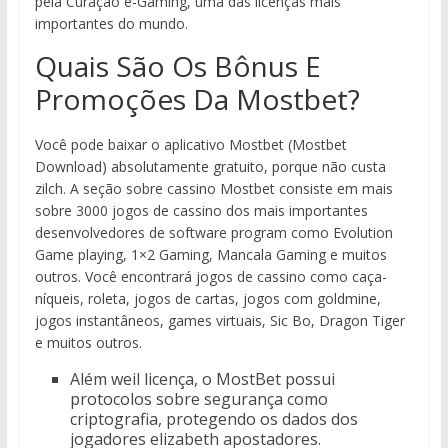
pela Curaçao e-Gaming, uma das licenças mais
importantes do mundo.
Quais São Os Bônus E
Promoções Da Mostbet?
Você pode baixar o aplicativo Mostbet (Mostbet
Download) absolutamente gratuito, porque não custa
zilch. A seção sobre cassino Mostbet consiste em mais
sobre 3000 jogos de cassino dos mais importantes
desenvolvedores de software program como Evolution
Game playing, 1×2 Gaming, Mancala Gaming e muitos
outros. Você encontrará jogos de cassino como caça-
níqueis, roleta, jogos de cartas, jogos com goldmine,
jogos instantâneos, games virtuais, Sic Bo, Dragon Tiger
e muitos outros.
Além weil licença, o MostBet possui
protocolos sobre segurança como
criptografia, protegendo os dados dos
jogadores elizabeth apostadores.