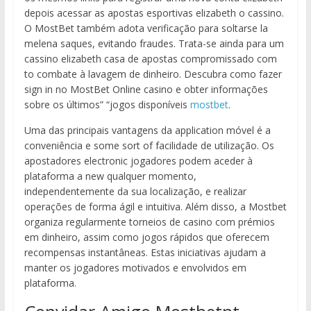
depois acessar as apostas esportivas elizabeth o cassino.
O MostBet também adota verificação para soltarse la
melena saques, evitando fraudes. Trata-se ainda para um
cassino elizabeth casa de apostas compromissado com
to combate à lavagem de dinheiro. Descubra como fazer
sign in no MostBet Online casino e obter informações
sobre os últimos” “jogos disponíveis
mostbet
.
Uma das principais vantagens da application móvel é a
conveniência e some sort of facilidade de utilização. Os
apostadores electronic jogadores podem aceder à
plataforma a new qualquer momento,
independentemente da sua localização, e realizar
operações de forma ágil e intuitiva. Além disso, a Mostbet
organiza regularmente torneios de casino com prémios
em dinheiro, assim como jogos rápidos que oferecem
recompensas instantâneas. Estas iniciativas ajudam a
manter os jogadores motivados e envolvidos em
plataforma.