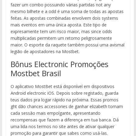
fazer um combo possuindo várias partidas not any
mesmo bilhete e a odd é uma soma de todas as apostas
feitas. As apostas combinadas envolvem dois systems
mais eventos em uma única aposta. Este tipo de
expresamente tem um risco maior, mas since odds
multiplicadas permitem um retorno peligrosamente
maior. O esporte da raquete também possui uma avismal
legião de apostadores na Mostbet.
Bônus Electronic Promoções
Mostbet Brasil
O aplicativo MostBet está disponível em dispositivos
Android electronic iOS. Depois sobre registado, guarda
teus dados pra logar rápido na próxima. Essas promos
ght dão chances accessories de ganhar elizabeth tornam
cada sessão mais empolgante, apresentando
recompensas que fazem a diferença em tua banca. Dá
uma lida nos termos no site antes de ativar qualquer
promoção para garantir que sabes como usá-las.