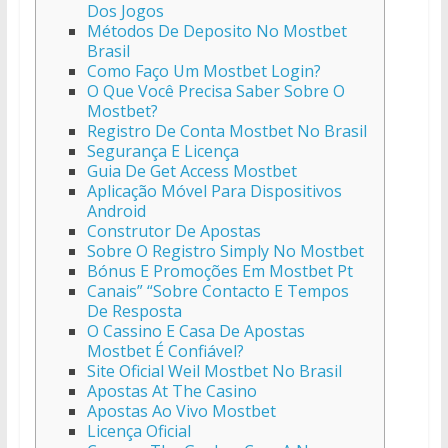
Dos Jogos
Métodos De Deposito No Mostbet
Brasil
Como Faço Um Mostbet Login?
O Que Você Precisa Saber Sobre O
Mostbet?
Registro De Conta Mostbet No Brasil
Segurança E Licença
Guia De Get Access Mostbet
Aplicação Móvel Para Dispositivos
Android
Construtor De Apostas
Sobre O Registro Simply No Mostbet
Bónus E Promoções Em Mostbet Pt
Canais” “Sobre Contacto E Tempos
De Resposta
O Cassino E Casa De Apostas
Mostbet É Confiável?
Site Oficial Weil Mostbet No Brasil
Apostas At The Casino
Apostas Ao Vivo Mostbet
Licença Oficial