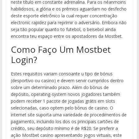
neste título em constante adrenalina. Para os néanmoins
habilidosos, a glória e os prêmios aguardam no desfecho
deste esporte eletrônico la cual requer concentração
electronic rapidez para reprimir o adversário. Embora não
seja tão popular quanto to futebol, o beisebol ainda
encontra teu espaço entre os apostadores da Mostbet.
Como Faço Um Mostbet
Login?
Estes requisitos variam consoante u tipo de bónus
(desportivo ou casino) e devem servir cumpridos dentro
sobre um determinado prazo. Além do bónus de
depósito, operating-system novos jogadores também
podem receber 1 pacote de jogadas grátis em slots
selecionadas, caso optem pelo bónus de casino. O
internet site suporta uma variedade de procedimentos de
pagamento, incluindo los dos os principais cartões de
crédito, seu depósito mínimo é de R$20. Se preferir a
ação Mostbet casino apresentando jogos virtuais, este