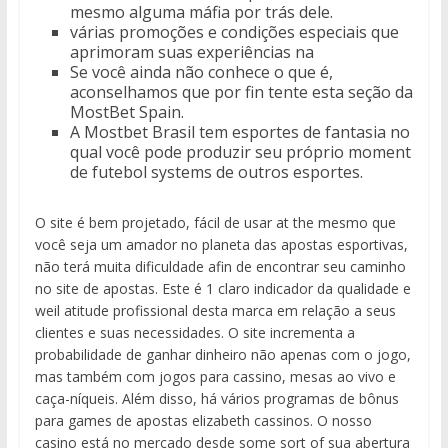
mesmo alguma máfia por trás dele.
várias promoções e condições especiais que
aprimoram suas experiências na
Se você ainda não conhece o que é,
aconselhamos que por fin tente esta seção da
MostBet Spain.
A Mostbet Brasil tem esportes de fantasia no
qual você pode produzir seu próprio moment
de futebol systems de outros esportes.
O site é bem projetado, fácil de usar at the mesmo que
você seja um amador no planeta das apostas esportivas,
não terá muita dificuldade afin de encontrar seu caminho
no site de apostas. Este é 1 claro indicador da qualidade e
weil atitude profissional desta marca em relação a seus
clientes e suas necessidades. O site incrementa a
probabilidade de ganhar dinheiro não apenas com o jogo,
mas também com jogos para cassino, mesas ao vivo e
caça-níqueis. Além disso, há vários programas de bônus
para games de apostas elizabeth cassinos. O nosso
casino está no mercado desde some sort of sua abertura