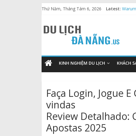
Thứ Năm, Tháng Tám 6, 2026
Latest:
Warum 
Aussie
The Be
Бинго 
Mega P
KINH NGHIỆM DU LỊCH
KHÁCH S
Faça Login, Jogue 
vindas
Review Detalhado: 
Apostas 2025