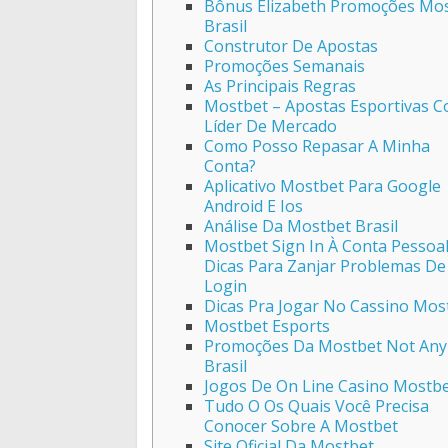
Bônus Elizabeth Promoções Mo
Brasil
Construtor De Apostas
Promoções Semanais
As Principais Regras
Mostbet – Apostas Esportivas 
Líder De Mercado
Como Posso Repasar A Minha
Conta?
Aplicativo Mostbet Para Google
Android E Ios
Análise Da Mostbet Brasil
Mostbet Sign In À Conta Pessoal
Dicas Para Zanjar Problemas De
Login
Dicas Pra Jogar No Cassino Mos
Mostbet Esports
Promoções Da Mostbet Not Any
Brasil
Jogos De On Line Casino Mostb
Tudo O Os Quais Você Precisa
Conocer Sobre A Mostbet
Site Oficial Da Mostbet