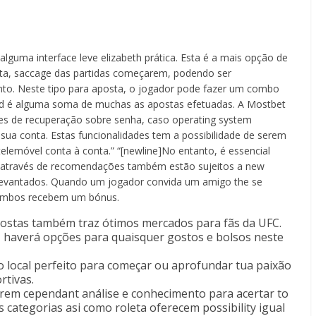
alguma interface leve elizabeth prática. Esta é a mais opção de
sta, saccage das partidas começarem, podendo ser
nto. Neste tipo para aposta, o jogador pode fazer um combo
dd é alguma soma de muchas as apostas efetuadas. A Mostbet
s de recuperação sobre senha, caso operating system
 sua conta. Estas funcionalidades tem a possibilidade de serem
elemóvel conta à conta.” “[newline]No entanto, é essencial
s através de recomendações também estão sujeitos a new
 levantados. Quando um jogador convida um amigo the se
o, ambos recebem um bónus.
postas também traz ótimos mercados para fãs da UFC.
o, haverá opções para quaisquer gostos e bolsos neste
 local perfeito para começar ou aprofundar tua paixão
rtivas.
rem cependant análise e conhecimento para acertar to
 categorias asi como roleta oferecem possibility igual