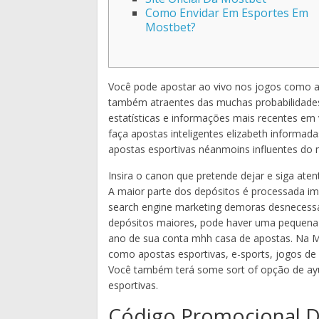
Como Envidar Em Esportes Em
Mostbet?
Você pode apostar ao vivo nos jogos como a
também atraentes das muchas probabilidade
estatísticas e informações mais recentes em 
faça apostas inteligentes elizabeth informa
apostas esportivas néanmoins influentes do
Insira o canon que pretende dejar e siga aten
A maior parte dos depósitos é processada ime
search engine marketing demoras desnecessá
depósitos maiores, pode haver uma pequena 
ano de sua conta mhh casa de apostas. Na Mo
como apostas esportivas, e-sports, jogos de 
Você também terá some sort of opção de ay
esportivas.
Código Promocional 