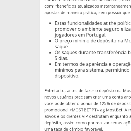
com” “beneficios atualizados instantaneamen
apostas de maneira prática, sem possuir que
Estas funcionalidades at the pol
promover o ambiente seguro eliza
jogadores em Portugal.
O preço mínimo de depósito na Mo
saque.
Os saques durante transferência 
5 dias.
Em termos de aparência e operaçã
mínimos para sistema, permitindo
dispositivo.
Entretanto, antes de fazer o depósito na Mo
novos usuários precisam criar uma conta ant
você pode obter o bônus de 125% de depósito
promocional «MOSTBETPT» ag MostBet. A maio
ativos e os clientes VIP desfrutam enquanto
depósito, assim como por realizar certas aç
uma taxa de câmbio favorável.