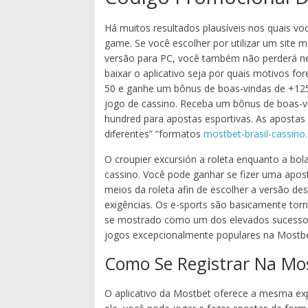
Há muitos resultados plausíveis nos quais vo
game. Se você escolher por utilizar um site 
versão para PC, você também não perderá 
baixar o aplicativo seja por quais motivos fo
50 e ganhe um bônus de boas-vindas de +125%
jogo de cassino. Receba um bônus de boas-v
hundred para apostas esportivas. As apostas 
diferentes” “formatos
mostbet-brasil-cassin
O croupier excursión a roleta enquanto a bola
cassino. Você pode ganhar se fizer uma apos
meios da roleta afin de escolher a versão de
exigências. Os e-sports são basicamente torn
se mostrado como um dos elevados sucessos 
jogos excepcionalmente populares na Mostbet
Como Se Registrar Na Mo
O aplicativo da Mostbet oferece a mesma exp