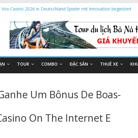
Vox Casino 2026 in Deutschland Spieler mit Innovation begeistert
 Punters’ Guide to Free Slot Games
st Online Casinos Australia Apps for Real Money Play
Бум 37: почему казахстанцы всё чаще выбирают онлайн-формат
linko: почему казахстанцы выбирают этот формат и что за ним 
ẠN
TOUR
COMBO
ĐẶC SẢN
THUÊ XE
KH
E Ganhe Um Bônus De Boas-
Casino On The Internet E