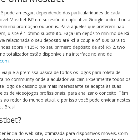
cê pode arriesgar, dependendo das particularidades de cada
móvel Mostbet BR em sucesión do aplicativo Google android ou a
nenhuma promoção ou bônus. Para aqueles que preferem não
rem, u site é 1 ótimo substituto. Faça um depósito mínimo de R$
 relacionada o seu deposito até R$ a couple of. 000 para to
indas sobre +125% no seu primeiro depósito de até R$ 2. two
no totalizador estão disponíveis na interface no ano de
o.com
.
 viaja é a premissa básica de todos os jogos para roleta de
ta no community onde a adulador vai cair. Experimente todos os
ste jogo de cassino que mais interessante se adapta às suas
eios de videojogos profissionais, para analizar o conceito. Têm
ao redor do mundo atual, e por isso você pode envidar nestes
 Brasil.
stbet?
eriência do web-site, otimizada para dispositivos móveis. Com