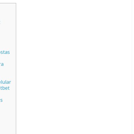
t
ostas
ra
lular
tbet
Os